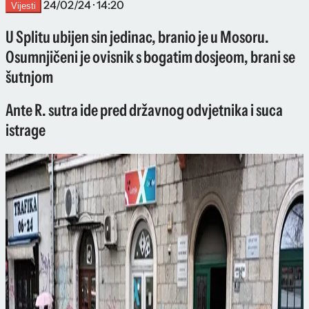
24/02/24 · 14:20
Vijesti
U Splitu ubijen sin jedinac, branio je u Mosoru.
Osumnjičeni je ovisnik s bogatim dosjeom, brani se
šutnjom
Ante R. sutra ide pred državnog odvjetnika i suca
istrage