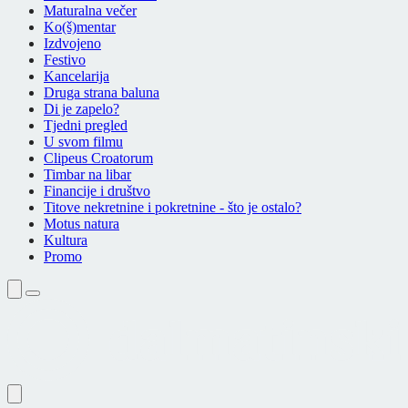
Maturalna večer
Ko(š)mentar
Izdvojeno
Festivo
Kancelarija
Druga strana baluna
Di je zapelo?
Tjedni pregled
U svom filmu
Clipeus Croatorum
Timbar na libar
Financije i društvo
Titove nekretnine i pokretnine - što je ostalo?
Motus natura
Kultura
Promo