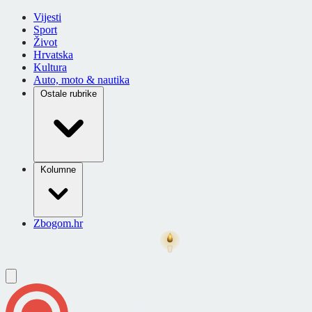
Vijesti
Sport
Život
Hrvatska
Kultura
Auto, moto & nautika
Ostale rubrike
Kolumne
Zbogom.hr