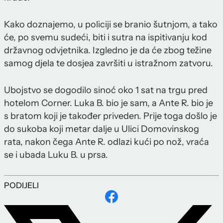
Kako doznajemo, u policiji se branio šutnjom, a tako
će, po svemu sudeći, biti i sutra na ispitivanju kod
državnog odvjetnika. Izgledno je da će zbog težine
samog djela te dosjea završiti u istražnom zatvoru.
Ubojstvo se dogodilo sinoć oko 1 sat na trgu pred
hotelom Corner. Luka B. bio je sam, a Ante R. bio je
s bratom koji je također priveden. Prije toga došlo je
do sukoba koji metar dalje u Ulici Domovinskog
rata, nakon čega Ante R. odlazi kući po nož, vraća
se i ubada Luku B. u prsa.
PODIJELI