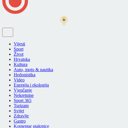
Vijesti
Sport
Život
Hrvatska
Kultura
Auto, moto & nautika
Hedonistika
Video
Energija i ekologija
Vjenčanje
Nekretnine
Sport 365
Turizam
Svijet
Zdravlje
Gastro
Komentar utakmice