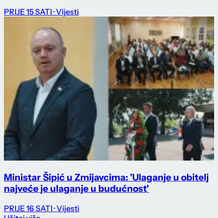
PRIJE 15 SATI
· Vijesti
Ministar Šipić u Zmijavcima: 'Ulaganje u obitelj
najveće je ulaganje u budućnost'
PRIJE 16 SATI
· Vijesti
Učitaj više