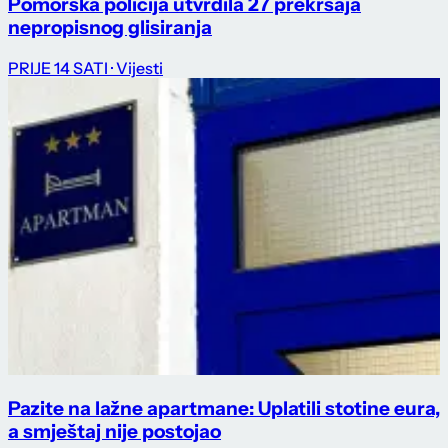
Pomorska policija utvrdila 27 prekršaja
nepropisnog glisiranja
PRIJE 14 SATI
· Vijesti
Pazite na lažne apartmane: Uplatili stotine eura,
a smještaj nije postojao