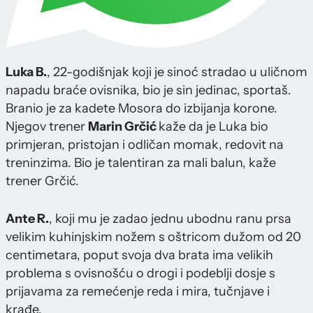
Luka B.
, 22-godišnjak koji je sinoć stradao u uličnom
napadu braće ovisnika, bio je sin jedinac, sportaš.
Branio je za kadete Mosora do izbijanja korone.
Njegov trener
Marin Grčić
kaže da je Luka bio
primjeran, pristojan i odličan momak, redovit na
treninzima. Bio je talentiran za mali balun, kaže
trener Grčić.
Ante R.
, koji mu je zadao jednu ubodnu ranu prsa
velikim kuhinjskim nožem s oštricom dužom od 20
centimetara, poput svoja dva brata ima velikih
problema s ovisnošću o drogi i podeblji dosje s
prijavama za remećenje reda i mira, tučnjave i
krađe.