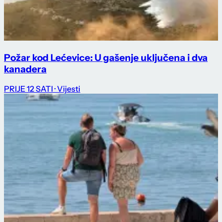
Požar kod Lećevice: U gašenje uključena i dva
kanadera
PRIJE 12 SATI
· Vijesti