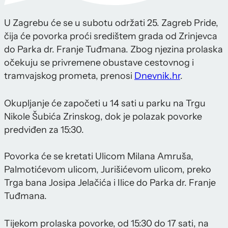
U Zagrebu će se u subotu održati 25. Zagreb Pride,
čija će povorka proći središtem grada od Zrinjevca
do Parka dr. Franje Tuđmana. Zbog njezina prolaska
očekuju se privremene obustave cestovnog i
tramvajskog prometa, prenosi
Dnevnik.hr
.
Okupljanje će započeti u 14 sati u parku na Trgu
Nikole Šubića Zrinskog, dok je polazak povorke
predviđen za 15:30.
Povorka će se kretati Ulicom Milana Amruša,
Palmotićevom ulicom, Jurišićevom ulicom, preko
Trga bana Josipa Jelačića i Ilice do Parka dr. Franje
Tuđmana.
Tijekom prolaska povorke, od 15:30 do 17 sati, na