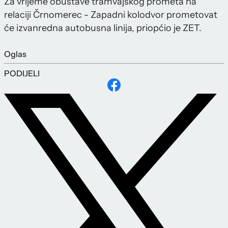
Za vrijeme obustave tramvajskog prometa na
relaciji Črnomerec - Zapadni kolodvor prometovat
će izvanredna autobusna linija, priopćio je ZET.
Oglas
PODIJELI