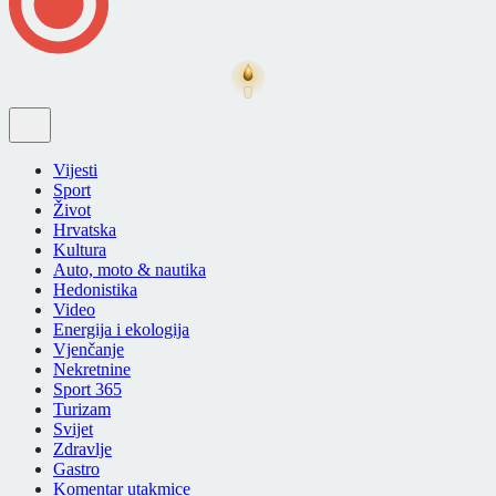
Vijesti
Sport
Život
Hrvatska
Kultura
Auto, moto & nautika
Hedonistika
Video
Energija i ekologija
Vjenčanje
Nekretnine
Sport 365
Turizam
Svijet
Zdravlje
Gastro
Komentar utakmice