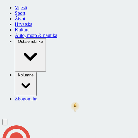
Vijesti
Sport
Život
Hrvatska
Kultura
Auto, moto & nautika
Ostale rubrike
Kolumne
Zbogom.hr