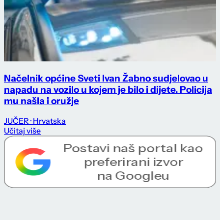
Načelnik općine Sveti Ivan Žabno sudjelovao u
napadu na vozilo u kojem je bilo i dijete. Policija
mu našla i oružje
JUČER
· Hrvatska
Učitaj više