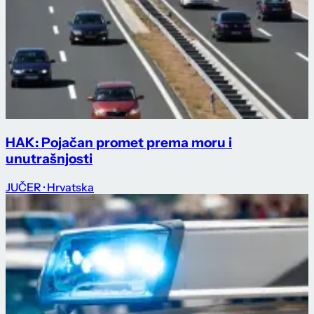
HAK: Pojačan promet prema moru i
unutrašnjosti
JUČER
· Hrvatska