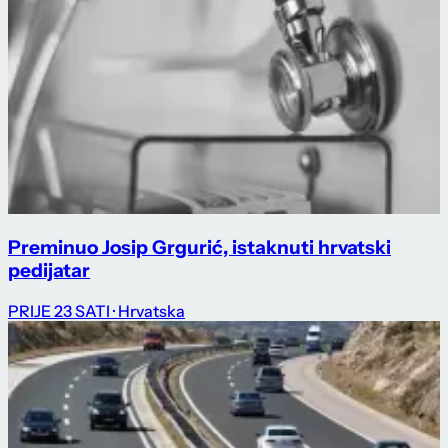
Preminuo Josip Grgurić, istaknuti hrvatski
pedijatar
PRIJE 23 SATI
· Hrvatska