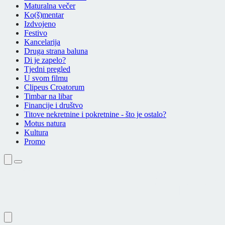
Maturalna večer
Ko(š)mentar
Izdvojeno
Festivo
Kancelarija
Druga strana baluna
Di je zapelo?
Tjedni pregled
U svom filmu
Clipeus Croatorum
Timbar na libar
Financije i društvo
Titove nekretnine i pokretnine - što je ostalo?
Motus natura
Kultura
Promo