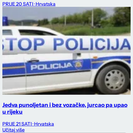
PRIJE 20 SATI
· Hrvatska
Jedva punoljetan i bez vozačke, jurcao pa upao
u rijeku
PRIJE 21 SATI
· Hrvatska
Učitaj više