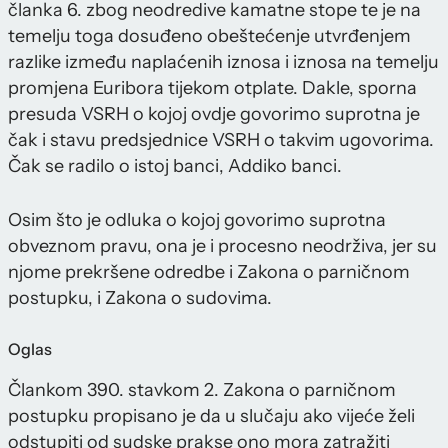
članka 6. zbog neodredive kamatne stope te je na
temelju toga dosuđeno obeštećenje utvrđenjem
razlike između naplaćenih iznosa i iznosa na temelju
promjena Euribora tijekom otplate. Dakle, sporna
presuda VSRH o kojoj ovdje govorimo suprotna je
čak i stavu predsjednice VSRH o takvim ugovorima.
Čak se radilo o istoj banci, Addiko banci.
Osim što je odluka o kojoj govorimo suprotna
obveznom pravu, ona je i procesno neodrživa, jer su
njome prekršene odredbe i Zakona o parničnom
postupku, i Zakona o sudovima.
Oglas
Člankom 390. stavkom 2. Zakona o parničnom
postupku propisano je da u slučaju ako vijeće želi
odstupiti od sudske prakse ono mora zatražiti