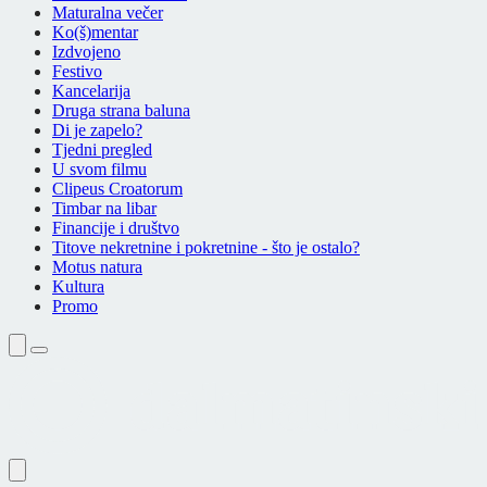
Maturalna večer
Ko(š)mentar
Izdvojeno
Festivo
Kancelarija
Druga strana baluna
Di je zapelo?
Tjedni pregled
U svom filmu
Clipeus Croatorum
Timbar na libar
Financije i društvo
Titove nekretnine i pokretnine - što je ostalo?
Motus natura
Kultura
Promo