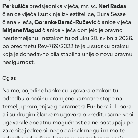
Perkušića
predsjednika vijeća, mr. sc.
Neri Radas
članice vijeća i sutkinje izvjestiteljice, Đura Sesse
člana vijeća,
Goranke Barać
-
Ručević
članice vijeća i
Mirjane Magud
članice vijeća donijelo je pravno
neutemeljenu i nezakonitu odluku 20. svibnja 2026.
po predmetu Rev-769/2022 te je u sudsku praksu
koja je donedavno bila stabilna unijelo novu pravnu
nesigurnost.
Oglas
Naime, pojedine banke su ugovarale zakonitu
odredbu o načinu promjene kamatne stope na
temelju promjenjivog parametra Euribora ili Libora,
ali su drugim člankom ugovora o kreditu same sebi
ugovarale dodatnu mogućnost da ne postupaju po
zakonitoj odredbi, nego da ipak mogu i mimo te