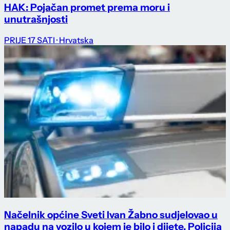
HAK: Pojačan promet prema moru i
unutrašnjosti
PRIJE 17 SATI
· Hrvatska
Načelnik općine Sveti Ivan Žabno sudjelovao u
napadu na vozilo u kojem je bilo i dijete. Policija