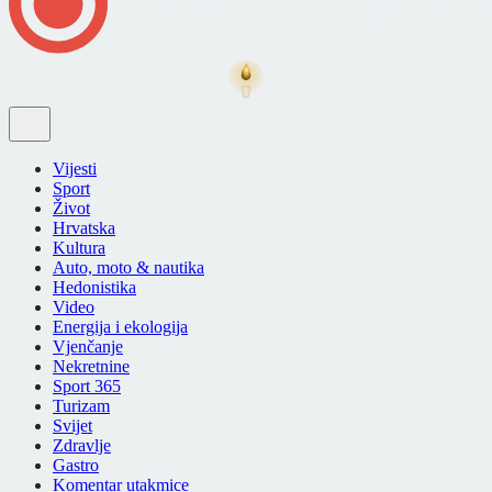
Vijesti
Sport
Život
Hrvatska
Kultura
Auto, moto & nautika
Hedonistika
Video
Energija i ekologija
Vjenčanje
Nekretnine
Sport 365
Turizam
Svijet
Zdravlje
Gastro
Komentar utakmice