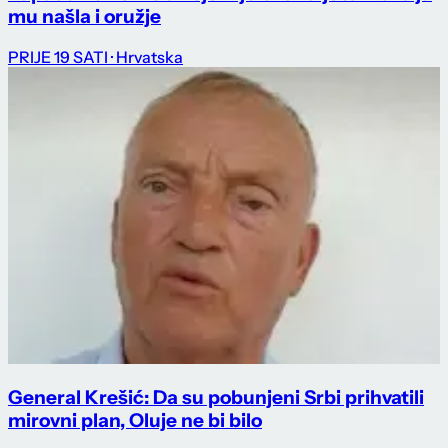
mu našla i oružje
PRIJE 19 SATI
· Hrvatska
General Krešić: Da su pobunjeni Srbi prihvatili
mirovni plan, Oluje ne bi bilo