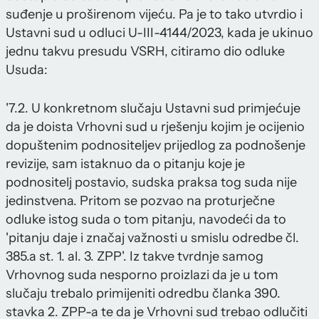
suđenje u proširenom vijeću. Pa je to tako utvrdio i
Ustavni sud u odluci U-III-4144/2023, kada je ukinuo
jednu takvu presudu VSRH, citiramo dio odluke
Usuda:
'7.2. U konkretnom slučaju Ustavni sud primjećuje
da je doista Vrhovni sud u rješenju kojim je ocijenio
dopuštenim podnositeljev prijedlog za podnošenje
revizije, sam istaknuo da o pitanju koje je
podnositelj postavio, sudska praksa tog suda nije
jedinstvena. Pritom se pozvao na proturječne
odluke istog suda o tom pitanju, navodeći da to
'pitanju daje i značaj važnosti u smislu odredbe čl.
385.a st. 1. al. 3. ZPP'. Iz takve tvrdnje samog
Vrhovnog suda nesporno proizlazi da je u tom
slučaju trebalo primijeniti odredbu članka 390.
stavka 2. ZPP-a te da je Vrhovni sud trebao odlučiti