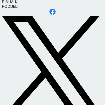
Piše
M. K.
PODIJELI