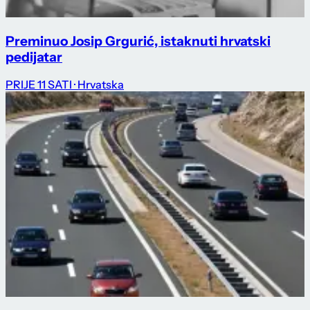
Preminuo Josip Grgurić, istaknuti hrvatski
pedijatar
PRIJE 11 SATI
· Hrvatska