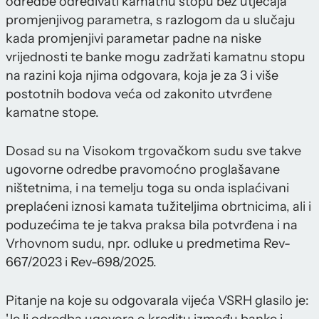
odredbe određivati kamatnu stopu bez utjecaja
promjenjivog parametra, s razlogom da u slučaju
kada promjenjivi parametar padne na niske
vrijednosti te banke mogu zadržati kamatnu stopu
na razini koja njima odgovara, koja je za 3 i više
postotnih bodova veća od zakonito utvrđene
kamatne stope.
Dosad su na Visokom trgovačkom sudu sve takve
ugovorne odredbe pravomoćno proglašavane
ništetnima, i na temelju toga su onda isplaćivani
preplaćeni iznosi kamata tužiteljima obrtnicima, ali i
poduzećima te je takva praksa bila potvrđena i na
Vrhovnom sudu, npr. odluke u predmetima Rev-
667/2023 i Rev-698/2025.
Pitanje na koje su odgovarala vijeća VSRH glasilo je: