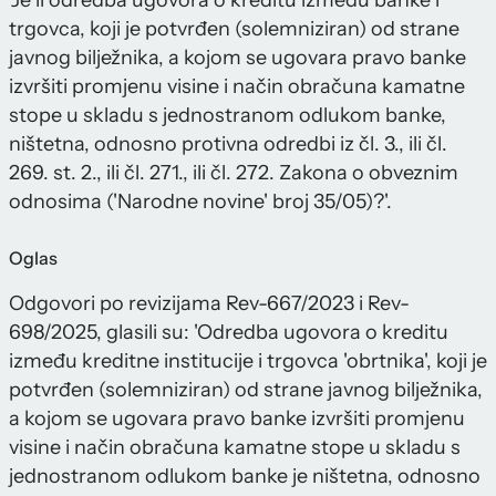
'Je li odredba ugovora o kreditu između banke i
trgovca, koji je potvrđen (solemniziran) od strane
javnog bilježnika, a kojom se ugovara pravo banke
izvršiti promjenu visine i način obračuna kamatne
stope u skladu s jednostranom odlukom banke,
ništetna, odnosno protivna odredbi iz čl. 3., ili čl.
269. st. 2., ili čl. 271., ili čl. 272. Zakona o obveznim
odnosima ('Narodne novine' broj 35/05)?'.
Oglas
Odgovori po revizijama Rev-667/2023 i Rev-
698/2025, glasili su: 'Odredba ugovora o kreditu
između kreditne institucije i trgovca 'obrtnika', koji je
potvrđen (solemniziran) od strane javnog bilježnika,
a kojom se ugovara pravo banke izvršiti promjenu
visine i način obračuna kamatne stope u skladu s
jednostranom odlukom banke je ništetna, odnosno