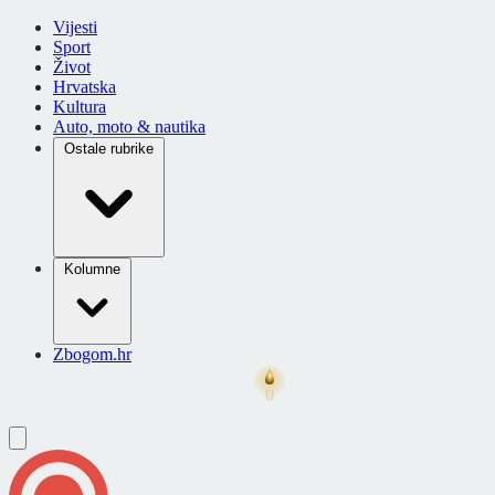
Vijesti
Sport
Život
Hrvatska
Kultura
Auto, moto & nautika
Ostale rubrike
Kolumne
Zbogom.hr