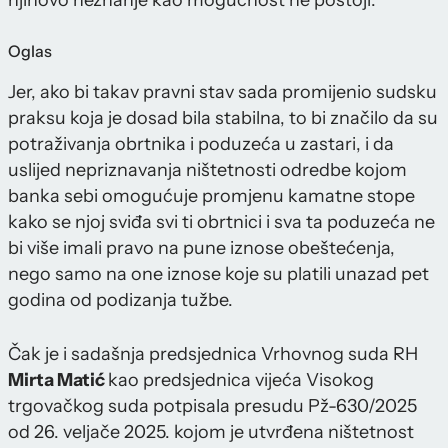
njihovo neznanje kao mogućnost ne postoji.
Oglas
Jer, ako bi takav pravni stav sada promijenio sudsku
praksu koja je dosad bila stabilna, to bi značilo da su
potraživanja obrtnika i poduzeća u zastari, i da
uslijed nepriznavanja ništetnosti odredbe kojom
banka sebi omogućuje promjenu kamatne stope
kako se njoj sviđa svi ti obrtnici i sva ta poduzeća ne
bi više imali pravo na pune iznose obeštećenja,
nego samo na one iznose koje su platili unazad pet
godina od podizanja tužbe.
Čak je i sadašnja predsjednica Vrhovnog suda RH
Mirta Matić
kao predsjednica vijeća Visokog
trgovačkog suda potpisala presudu Pž-630/2025
od 26. veljače 2025. kojom je utvrđena ništetnost