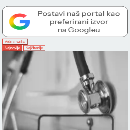
Više s weba
Najnovije
Najčitanije