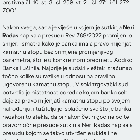
protivna čl. 10. st. 3., čl. 269. st. 2. i čl. 271. i čl. 272.
ZOO.'
Nakon svega, sada je vijeće u kojem je sutkinja
Neri
Radas
napisala presudu Rev-769/2022 promijenilo
smjer, i smatra kako je banka imala pravo mijenjati
kamatnu stopu bez primjene promjenjivog
parametra, što je u konkretnom predmetu Addiko
Banka i učinila. Najprije je sudski vještak izračunao
točno kolike su razlike u odnosu na pravilno
ugovorenu kamatnu stopu, Visoki trgovački sud
potvrdio je ništetnost odredbe kojom banka sebi
daje za pravo mijenjati kamatnu stopu po svojem
nahođenju, i tužitelju je isplaćeno sve što je banka
nezakonito stekla, da bi nakon četiri godine od te
pravomoćne presude sutkinja Neri Radas napisala
presudu kojom se takvo utvrđenje ukida i ne