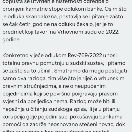
dopušta se utvrđenje ništetnosti odredbe o
promjeni kamatne stope odlukom banke. Osim što
je odluka skandalozna, postavlja se i pitanje zašto
se čak četiri godine na odluku čekalo, jer je to
predmet koji tavori na Vrhovnom sudu od 2022.
godine.
Konkretno vijeće odlukom Rev-769/2022 unosi
totalnu pravnu pomutnju u sudski sustav, i pitamo
se zašto su to učinili. Smatramo da mogu postojati
samo dva razloga, tim više što je riječ o vrhunskim
pravnim stručnjacima, a ne o neupućenim
pojedincima koji se površno poigravaju pravom
svjesni da posljedica nema. Razlog može biti ili
nepažnja u čitanju sudskoga spisa, ili je u pitanju
korupcija gdje pojedini suci pokušavaju bankama
pomoći da zadrže neosnovano stečeni novac, dok