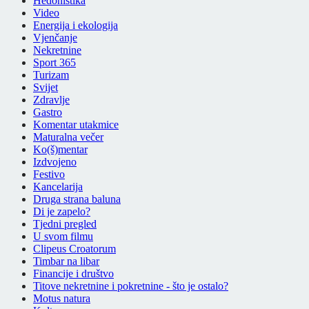
Hedonistika
Video
Energija i ekologija
Vjenčanje
Nekretnine
Sport 365
Turizam
Svijet
Zdravlje
Gastro
Komentar utakmice
Maturalna večer
Ko(š)mentar
Izdvojeno
Festivo
Kancelarija
Druga strana baluna
Di je zapelo?
Tjedni pregled
U svom filmu
Clipeus Croatorum
Timbar na libar
Financije i društvo
Titove nekretnine i pokretnine - što je ostalo?
Motus natura