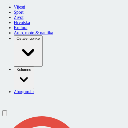
Vijesti
Sport
Život
Hrvatska
Kultura
Auto, moto & nautika
Ostale rubrike
Kolumne
Zbogom.hr