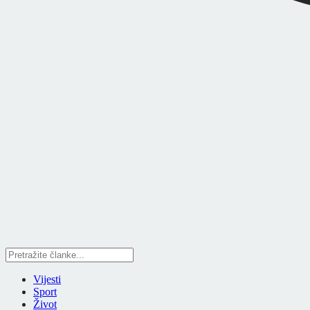
Vijesti
Sport
Život