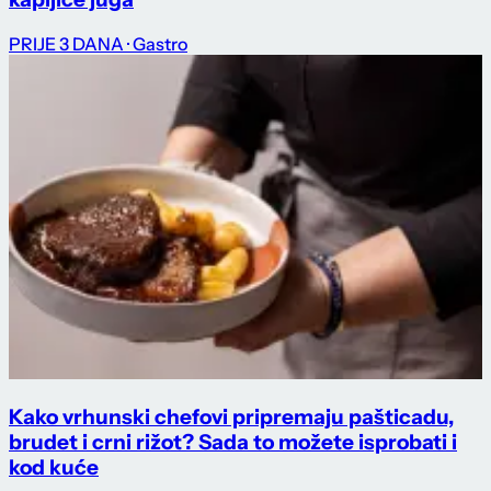
PRIJE 3 DANA
· Gastro
Kako vrhunski chefovi pripremaju pašticadu,
brudet i crni rižot? Sada to možete isprobati i
kod kuće