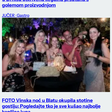
golemom proizvodnjom
JUČER
· Gastro
FOTO Vinska noć u Blatu okupila stotine
gostiju: Pogledajte tko je sve kušao najbolje
kapljice juga