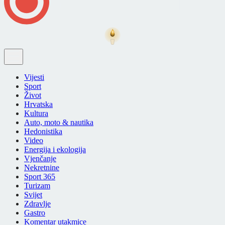
Vijesti
Sport
Život
Hrvatska
Kultura
Auto, moto & nautika
Hedonistika
Video
Energija i ekologija
Vjenčanje
Nekretnine
Sport 365
Turizam
Svijet
Zdravlje
Gastro
Komentar utakmice