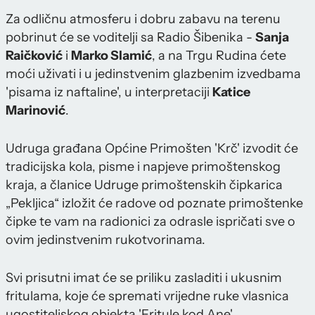
Za odličnu atmosferu i dobru zabavu na terenu
pobrinut će se voditelji sa Radio Šibenika -
Sanja
Raičković
i
Marko Slamić
, a na Trgu Rudina ćete
moći uživati i u jedinstvenim glazbenim izvedbama
'pisama iz naftaline', u interpretaciji
Katice
Marinović
.
Udruga građana Općine Primošten 'Krč' izvodit će
tradicijska kola, pisme i napjeve primoštenskog
kraja, a članice Udruge primoštenskih čipkarica
„Pekljica“ izložit će radove od poznate primoštenke
čipke te vam na radionici za odrasle ispričati sve o
ovim jedinstvenim rukotvorinama.
Svi prisutni imat će se priliku zasladiti i ukusnim
fritulama, koje će spremati vrijedne ruke vlasnica
ugostiteljskog objekta 'Fritule kod Ane'.