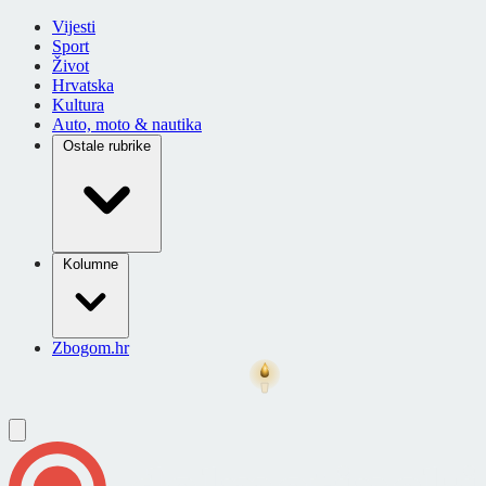
Vijesti
Sport
Život
Hrvatska
Kultura
Auto, moto & nautika
Ostale rubrike
Kolumne
Zbogom.hr