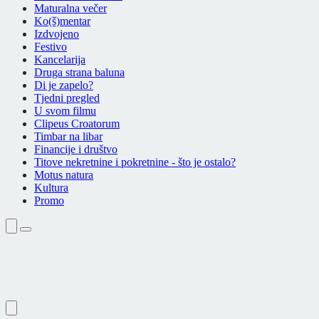
Maturalna večer
Ko(š)mentar
Izdvojeno
Festivo
Kancelarija
Druga strana baluna
Di je zapelo?
Tjedni pregled
U svom filmu
Clipeus Croatorum
Timbar na libar
Financije i društvo
Titove nekretnine i pokretnine - što je ostalo?
Motus natura
Kultura
Promo