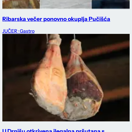
Ribarska večer ponovno okuplja Pučišća
JUČER
· Gastro
U Drnišu otkrivena ilegalna pršutana s