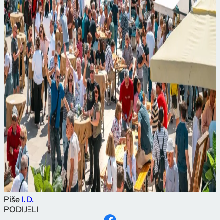
Piše
I. D.
PODIJELI