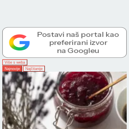
Više s weba
Najnovije
Najčitanije