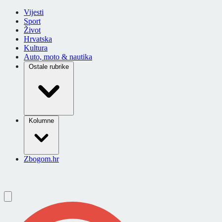
Vijesti
Sport
Život
Hrvatska
Kultura
Auto, moto & nautika
Ostale rubrike
Kolumne
Zbogom.hr