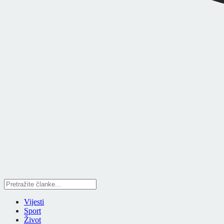
Vijesti
Sport
Život