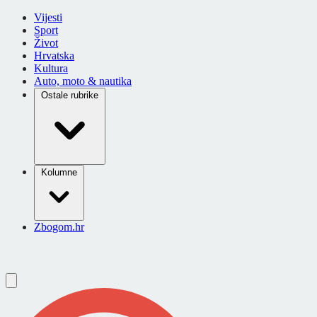
Vijesti
Sport
Život
Hrvatska
Kultura
Auto, moto & nautika
Ostale rubrike
Kolumne
Zbogom.hr