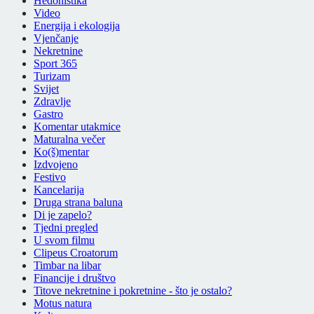
Hedonistika
Video
Energija i ekologija
Vjenčanje
Nekretnine
Sport 365
Turizam
Svijet
Zdravlje
Gastro
Komentar utakmice
Maturalna večer
Ko(š)mentar
Izdvojeno
Festivo
Kancelarija
Druga strana baluna
Di je zapelo?
Tjedni pregled
U svom filmu
Clipeus Croatorum
Timbar na libar
Financije i društvo
Titove nekretnine i pokretnine - što je ostalo?
Motus natura