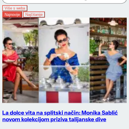
Više s weba
Najnovije
Najčitanije
La dolce vita na splitski način: Monika Sablić
novom kolekcijom priziva talijanske dive