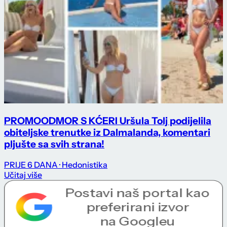
PROMO
ODMOR S KĆERI Uršula Tolj podijelila
obiteljske trenutke iz Dalmalanda, komentari
pljušte sa svih strana!
PRIJE 6 DANA
· Hedonistika
Učitaj više