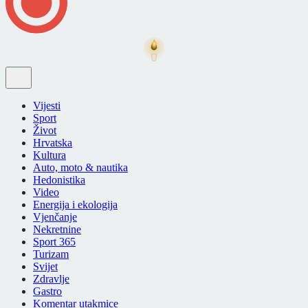
Vijesti
Sport
Život
Hrvatska
Kultura
Auto, moto & nautika
Hedonistika
Video
Energija i ekologija
Vjenčanje
Nekretnine
Sport 365
Turizam
Svijet
Zdravlje
Gastro
Komentar utakmice