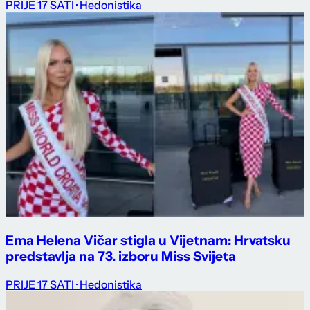
PRIJE 17 SATI
· Hedonistika
Ema Helena Vičar stigla u Vijetnam: Hrvatsku
predstavlja na 73. izboru Miss Svijeta
PRIJE 17 SATI
· Hedonistika