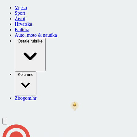
Vijesti
Sport
Život
Hrvatska
Kultura
Auto, moto & nautika
Ostale rubrike
Kolumne
Zbogom.hr