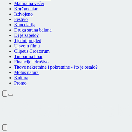
Maturalna večer
Ko(š)mentar
Izdvojeno
Festivo
Kancelarija
Druga strana baluna
Di je zapelo?
Tjedni pregled
U svom filmu
Clipeus Croatorum
Timbar na libar
Financije i društvo
Titove nekretnine i pokretnine - što je ostalo?
Motus natura
Kultura
Promo