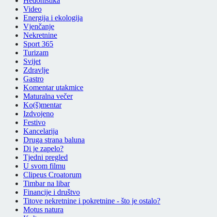
Hedonistika
Video
Energija i ekologija
Vjenčanje
Nekretnine
Sport 365
Turizam
Svijet
Zdravlje
Gastro
Komentar utakmice
Maturalna večer
Ko(š)mentar
Izdvojeno
Festivo
Kancelarija
Druga strana baluna
Di je zapelo?
Tjedni pregled
U svom filmu
Clipeus Croatorum
Timbar na libar
Financije i društvo
Titove nekretnine i pokretnine - što je ostalo?
Motus natura