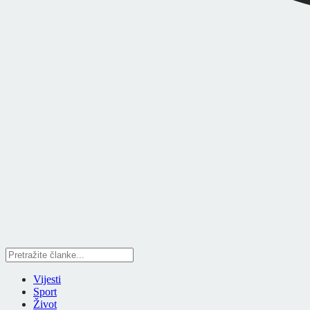
Vijesti
Sport
Život