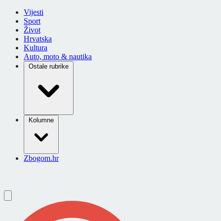
Vijesti
Sport
Život
Hrvatska
Kultura
Auto, moto & nautika
Ostale rubrike
Kolumne
Zbogom.hr