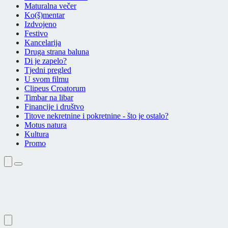
Maturalna večer
Ko(š)mentar
Izdvojeno
Festivo
Kancelarija
Druga strana baluna
Di je zapelo?
Tjedni pregled
U svom filmu
Clipeus Croatorum
Timbar na libar
Financije i društvo
Titove nekretnine i pokretnine - što je ostalo?
Motus natura
Kultura
Promo