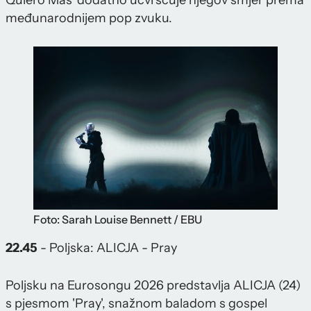
Quiero Más' dodatno učvršćuje njegov smjer prema
međunarodnijem pop zvuku.
Foto: Sarah Louise Bennett / EBU
22.45
- Poljska: ALICJA - Pray
Poljsku na Eurosongu 2026 predstavlja ALICJA (24)
s pjesmom 'Pray', snažnom baladom s gospel