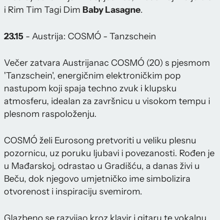
i Rim Tim Tagi Dim
Baby Lasagne
.
23.15
- Austrija: COSMÓ - Tanzschein
Večer zatvara Austrijanac COSMÓ (20) s pjesmom
'Tanzschein', energičnim elektroničkim pop
nastupom koji spaja techno zvuk i klupsku
atmosferu, idealan za završnicu u visokom tempu i
plesnom raspoloženju.
COSMÓ želi Eurosong pretvoriti u veliku plesnu
pozornicu, uz poruku ljubavi i povezanosti. Rođen je
u Mađarskoj, odrastao u Gradišću, a danas živi u
Beču, dok njegovo umjetničko ime simbolizira
otvorenost i inspiraciju svemirom.
Glazbeno se razvijao kroz klavir i gitaru te vokalnu