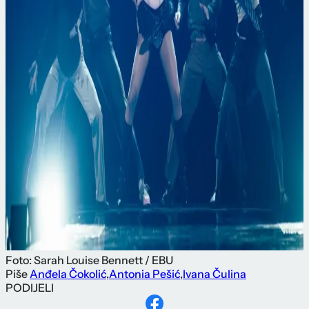
Foto: Sarah Louise Bennett / EBU
Piše
Anđela Čokolić
,
Antonia Pešić
,
Ivana Čulina
PODIJELI