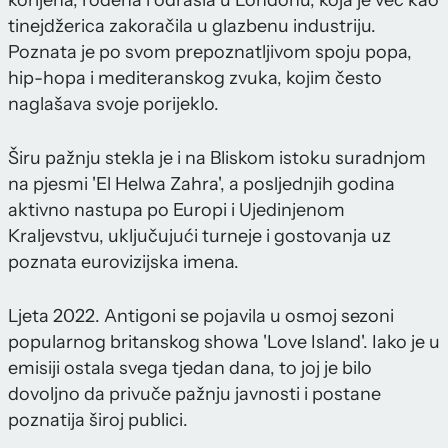
korijena, rođena i odrasla u Londonu, koja je već kao
tinejdžerica zakoračila u glazbenu industriju.
Poznata je po svom prepoznatljivom spoju popa,
hip-hopa i mediteranskog zvuka, kojim često
naglašava svoje porijeklo.
Širu pažnju stekla je i na Bliskom istoku suradnjom
na pjesmi 'El Helwa Zahra', a posljednjih godina
aktivno nastupa po Europi i Ujedinjenom
Kraljevstvu, uključujući turneje i gostovanja uz
poznata eurovizijska imena.
Ljeta 2022. Antigoni se pojavila u osmoj sezoni
popularnog britanskog showa 'Love Island'. Iako je u
emisiji ostala svega tjedan dana, to joj je bilo
dovoljno da privuče pažnju javnosti i postane
poznatija široj publici.