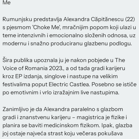
Me
Rumunjsku predstavlja Alexandra Căpitănescu (22)
s pjesmom 'Choke Me', mračnijim popom koji ulazi u
teme intenzivnih i emocionalno složenih odnosa, uz
modernu i snažno produciranu glazbenu podlogu.
Šira publika upoznala ju je nakon pobjede u The
Voice of Romania 2023., a od tada gradi karijeru
kroz EP izdanja, singlove i nastupe na velikim
festivalima poput Electric Castlea. Posebno se ističe
po emotivnim i vrlo izražajnim live nastupima.
Zanimljivo je da Alexandra paralelno s glazbom
gradi i znanstvenu karijeru – magistrica je fizike i
planira se baviti medicinskom fizikom. Ipak, glazba
joj ostaje najveća strast koju večeras pokušava