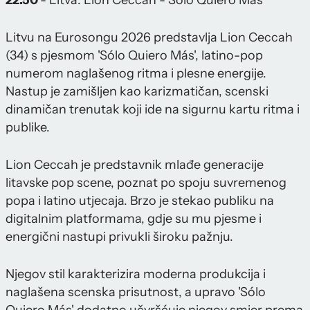
22.50
- Litva: Lion Ceccah - Sólo Quiero Más
Litvu na Eurosongu 2026 predstavlja Lion Ceccah
(34) s pjesmom 'Sólo Quiero Más', latino-pop
numerom naglašenog ritma i plesne energije.
Nastup je zamišljen kao karizmatičan, scenski
dinamičan trenutak koji ide na sigurnu kartu ritma i
publike.
Lion Ceccah je predstavnik mlađe generacije
litavske pop scene, poznat po spoju suvremenog
popa i latino utjecaja. Brzo je stekao publiku na
digitalnim platformama, gdje su mu pjesme i
energični nastupi privukli široku pažnju.
Njegov stil karakterizira moderna produkcija i
naglašena scenska prisutnost, a upravo 'Sólo