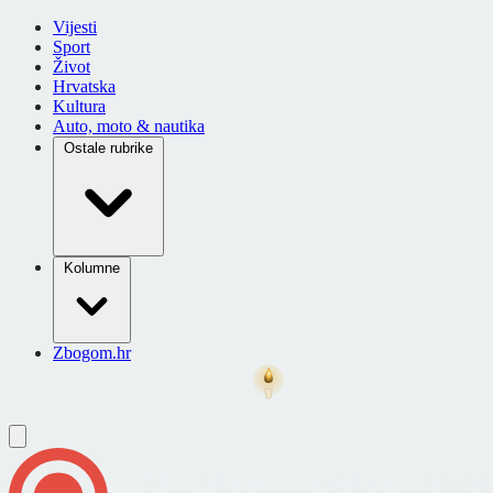
Vijesti
Sport
Život
Hrvatska
Kultura
Auto, moto & nautika
Ostale rubrike
Kolumne
Zbogom.hr