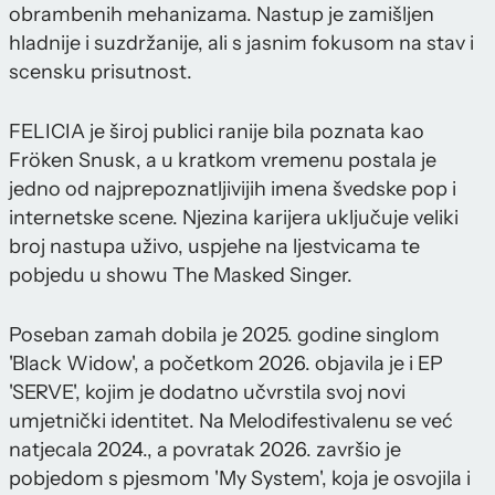
obrambenih mehanizama. Nastup je zamišljen
hladnije i suzdržanije, ali s jasnim fokusom na stav i
scensku prisutnost.
FELICIA je široj publici ranije bila poznata kao
Fröken Snusk, a u kratkom vremenu postala je
jedno od najprepoznatljivijih imena švedske pop i
internetske scene. Njezina karijera uključuje veliki
broj nastupa uživo, uspjehe na ljestvicama te
pobjedu u showu The Masked Singer.
Poseban zamah dobila je 2025. godine singlom
'Black Widow', a početkom 2026. objavila je i EP
'SERVE', kojim je dodatno učvrstila svoj novi
umjetnički identitet. Na Melodifestivalenu se već
natjecala 2024., a povratak 2026. završio je
pobjedom s pjesmom 'My System', koja je osvojila i