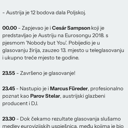
- Austrija je 12 bodova dala Poljskoj.
00.00
- Zapjevao je i
Cesár Sampson
koji je
predstavljao je Austriju na Eurosongu 2018. s
pjesmom 'Nobody but You'. Pobijedio je u
glasovanju žirija, zauzeo 13. mjesto u teleglasovanju
i ukupno treće mjesto te godine.
23.55
- Završeno je glasovanje!
23.45
- Nastupio je i
Marcus Füreder
, profesionalno
poznat kao
Parov Stelar
, austrijski glazbeni
producent i DJ.
23.30
- Dok čekamo rezultate glasovanja slušamo
medley eurovizijskih uspješnica, među kojima je bio