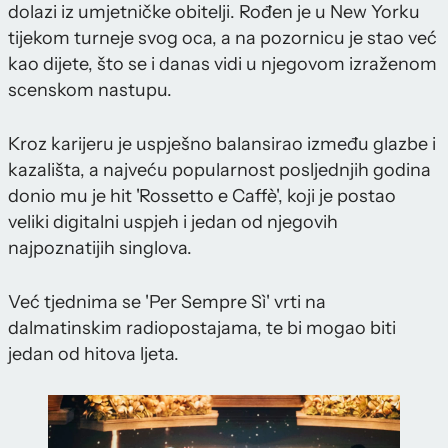
dolazi iz umjetničke obitelji. Rođen je u New Yorku
tijekom turneje svog oca, a na pozornicu je stao već
kao dijete, što se i danas vidi u njegovom izraženom
scenskom nastupu.
Kroz karijeru je uspješno balansirao između glazbe i
kazališta, a najveću popularnost posljednjih godina
donio mu je hit 'Rossetto e Caffè', koji je postao
veliki digitalni uspjeh i jedan od njegovih
najpoznatijih singlova.
Već tjednima se 'Per Sempre Sì' vrti na
dalmatinskim radiopostajama, te bi mogao biti
jedan od hitova ljeta.