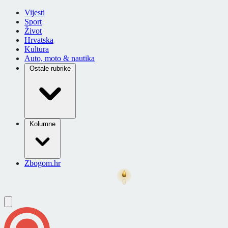
Vijesti
Sport
Život
Hrvatska
Kultura
Auto, moto & nautika
Ostale rubrike
Kolumne
Zbogom.hr