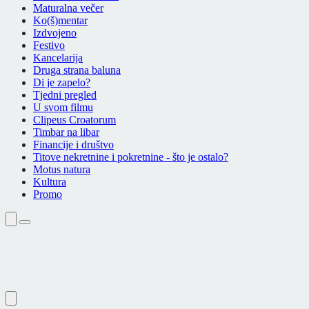
Maturalna večer
Ko(š)mentar
Izdvojeno
Festivo
Kancelarija
Druga strana baluna
Di je zapelo?
Tjedni pregled
U svom filmu
Clipeus Croatorum
Timbar na libar
Financije i društvo
Titove nekretnine i pokretnine - što je ostalo?
Motus natura
Kultura
Promo