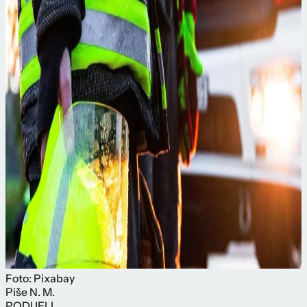
Foto: Pixabay
Piše
N. M.
PODIJELI