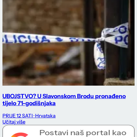
UBOJSTVO? U Slavonskom Brodu pronađeno
tijelo 71-godišnjaka
PRIJE 12 SATI
· Hrvatska
Učitaj više