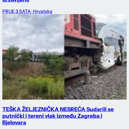
PRIJE 3 SATA
· Hrvatska
TEŠKA ŽELJEZNIČKA NESREĆA Sudarili se
putnički i tereni vlak između Zagreba i
Bjelovara