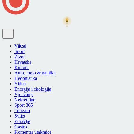
Vijesti
Sport
Život
Hrvatska
Kultura
Auto, moto & nautika
Hedonistika
Video
Energija i ekologija
Vjenčanje
Nekretnine
Sport 365
Turizam
Svijet
Zdravlje
Gastro
Komentar utakmice