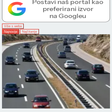
Više s weba
Najnovije
Najčitanije