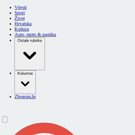
Vijesti
Sport
Život
Hrvatska
Kultura
Auto, moto & nautika
Ostale rubrike
Kolumne
Zbogom.hr