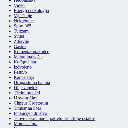
Hedonistika
Video
Energija i ekologija
Vjenčanje
Nekretnine
Sport 365
Turizam
Svijet
Zdravlje
Gastro
Komentar utakmice
Maturalna večer
Ko(š)mentar
Izdvojeno
Festivo
Kancelarija
Druga strana baluna
Di je zapelo?
Tjedni pregled
U svom filmu
Clipeus Croatorum
Timbar na libar
Financije i društvo
Titove nekretnine i pokretnine - što je ostalo?
Motus natura