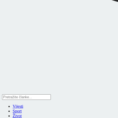
Vijesti
Sport
Život