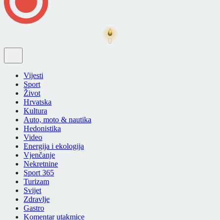
Vijesti
Sport
Život
Hrvatska
Kultura
Auto, moto & nautika
Hedonistika
Video
Energija i ekologija
Vjenčanje
Nekretnine
Sport 365
Turizam
Svijet
Zdravlje
Gastro
Komentar utakmice