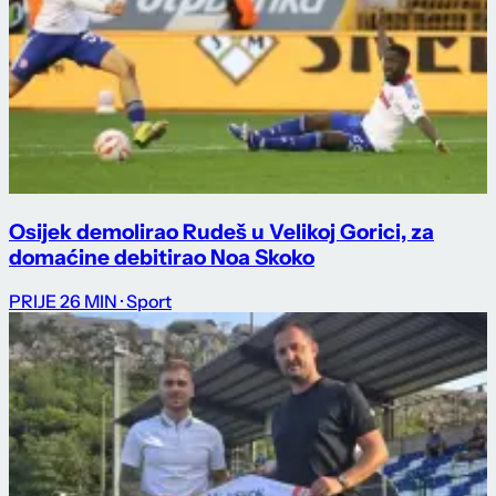
Osijek demolirao Rudeš u Velikoj Gorici, za
domaćine debitirao Noa Skoko
PRIJE 26 MIN
· Sport