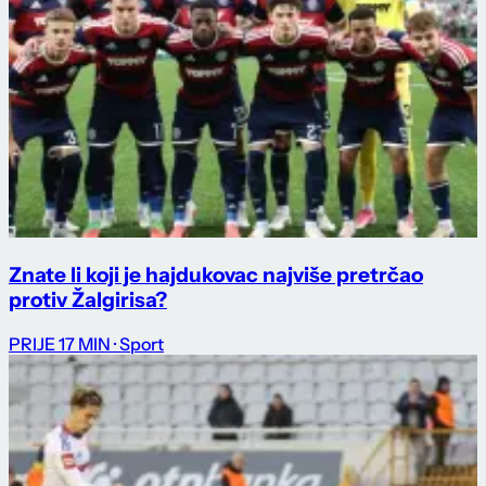
Znate li koji je hajdukovac najviše pretrčao
protiv Žalgirisa?
PRIJE 17 MIN
· Sport