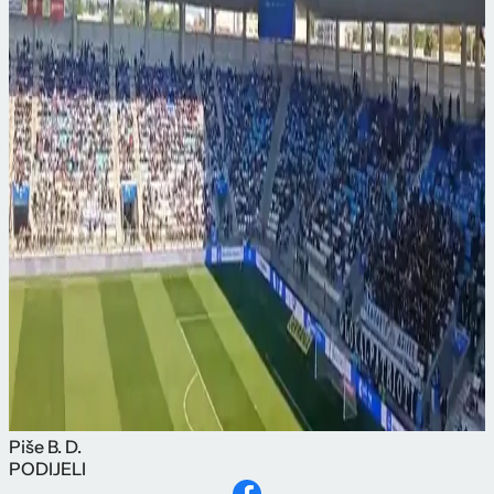
Piše
B. D.
PODIJELI