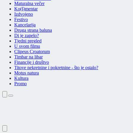
Maturalna večer
Ko(š)mentar
Izdvojeno
Festivo
Kancelarija
Druga strana baluna
Di je zapelo?
Tjedni pregled
U svom filmu
Clipeus Croatorum
Timbar na libar
Financije i društvo
Titove nekretnine i pokretnine - što je ostalo?
Motus natura
Kultura
Promo