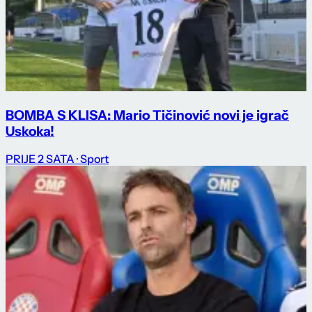
BOMBA S KLISA: Mario Tičinović novi je igrač
Uskoka!
PRIJE 2 SATA
· Sport