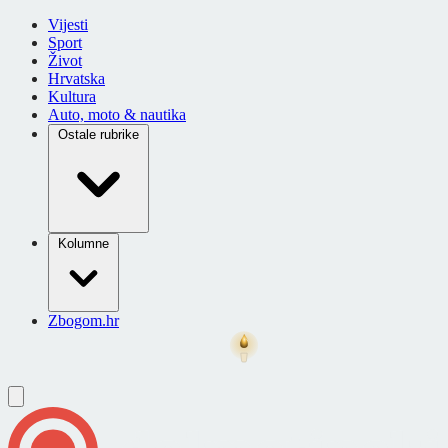
Vijesti
Sport
Život
Hrvatska
Kultura
Auto, moto & nautika
Ostale rubrike
Kolumne
Zbogom.hr