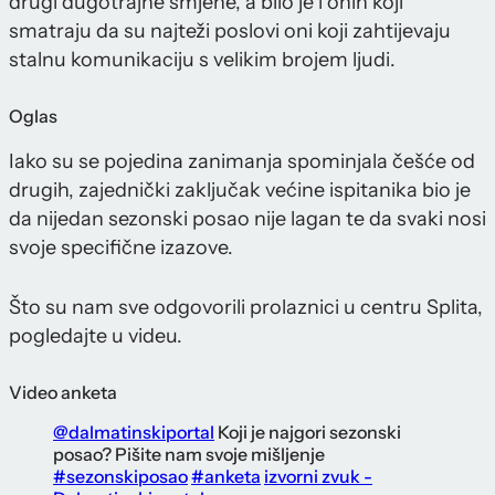
drugi dugotrajne smjene, a bilo je i onih koji
smatraju da su najteži poslovi oni koji zahtijevaju
stalnu komunikaciju s velikim brojem ljudi.
Oglas
Iako su se pojedina zanimanja spominjala češće od
drugih, zajednički zaključak većine ispitanika bio je
da nijedan sezonski posao nije lagan te da svaki nosi
svoje specifične izazove.
Što su nam sve odgovorili prolaznici u centru Splita,
pogledajte u videu.
Video anketa
@dalmatinskiportal
Koji je najgori sezonski
posao? Pišite nam svoje mišljenje
#sezonskiposao
#anketa
izvorni zvuk -