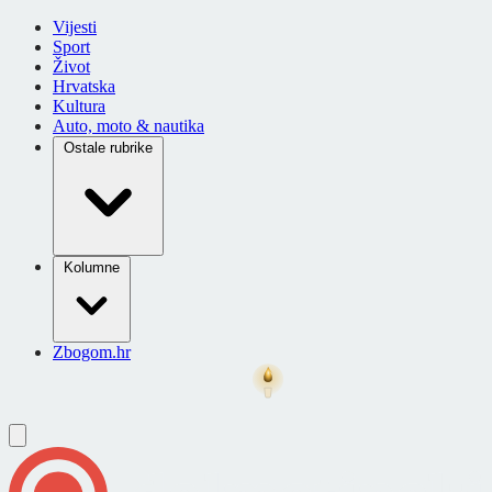
Vijesti
Sport
Život
Hrvatska
Kultura
Auto, moto & nautika
Ostale rubrike
Kolumne
Zbogom.hr