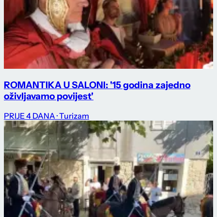
ROMANTIKA U SALONI: '15 godina zajedno
oživljavamo povijest'
PRIJE 4 DANA
· Turizam