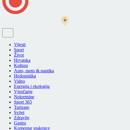
Vijesti
Sport
Život
Hrvatska
Kultura
Auto, moto & nautika
Hedonistika
Video
Energija i ekologija
Vjenčanje
Nekretnine
Sport 365
Turizam
Svijet
Zdravlje
Gastro
Komentar utakmice