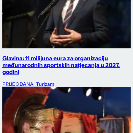
Glavina: 11 milijuna eura za organizaciju
međunarodnih sportskih natjecanja u 2027.
godini
PRIJE 3 DANA
· Turizam