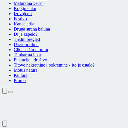
Maturalna večer
Ko(š)mentar
Izdvojeno
Festivo
Kancelarija
Druga strana baluna
Di je zapelo?
Tjedni pregled
U svom filmu
Clipeus Croatorum
Timbar na libar
Financije i društvo
Titove nekretnine i pokretnine - što je ostalo?
Motus natura
Kultura
Promo