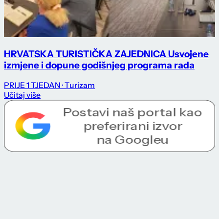
HRVATSKA TURISTIČKA ZAJEDNICA Usvojene
izmjene i dopune godišnjeg programa rada
PRIJE 1 TJEDAN
· Turizam
Učitaj više