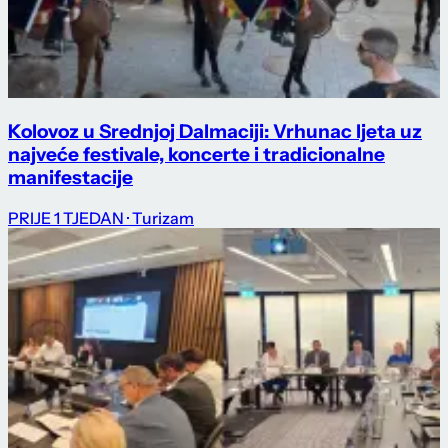
Kolovoz u Srednjoj Dalmaciji: Vrhunac ljeta uz
najveće festivale, koncerte i tradicionalne
manifestacije
PRIJE 1 TJEDAN
· Turizam