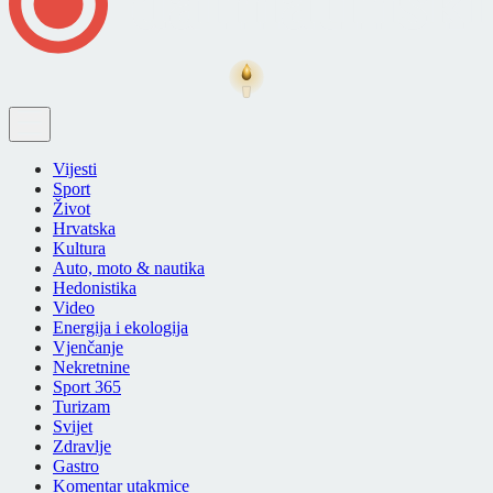
Vijesti
Sport
Život
Hrvatska
Kultura
Auto, moto & nautika
Hedonistika
Video
Energija i ekologija
Vjenčanje
Nekretnine
Sport 365
Turizam
Svijet
Zdravlje
Gastro
Komentar utakmice