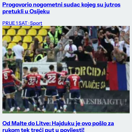
Progovorio nogometni sudac kojeg su jutros
pretukli u Osijeku
PRIJE 1 SAT
· Sport
Od Malte do Litve: Hajduku je ovo pošlo za
rukom tek treći put u povijesti!