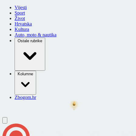
Vijesti
Sport
Život
Hrvatska
Kultura
Auto, moto & nautika
Ostale rubrike
Kolumne
Zbogom.hr