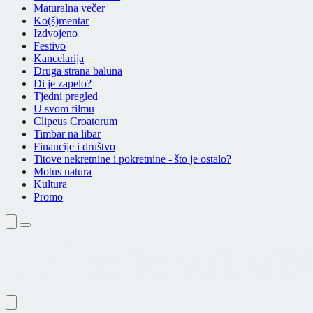
Maturalna večer
Ko(š)mentar
Izdvojeno
Festivo
Kancelarija
Druga strana baluna
Di je zapelo?
Tjedni pregled
U svom filmu
Clipeus Croatorum
Timbar na libar
Financije i društvo
Titove nekretnine i pokretnine - što je ostalo?
Motus natura
Kultura
Promo