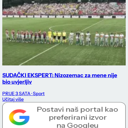
SUDAČKI EKSPERT: Nizozemac za mene nije
bio uvjerljiv
PRIJE 3 SATA
· Sport
Učitaj više