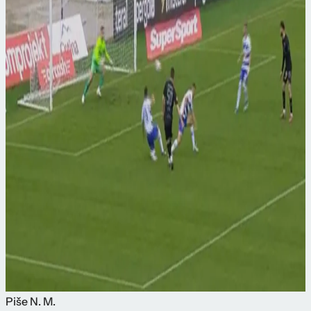
Piše
N. M.