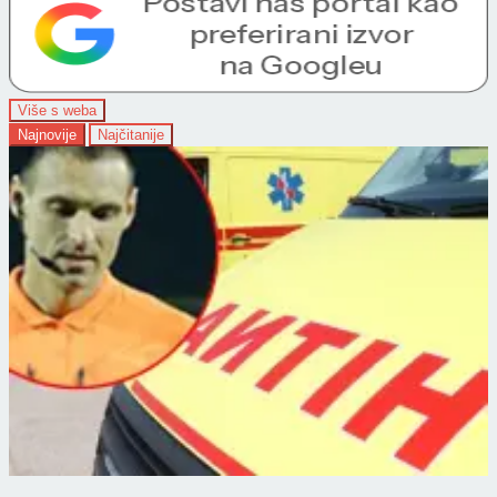
Više s weba
Najnovije
Najčitanije