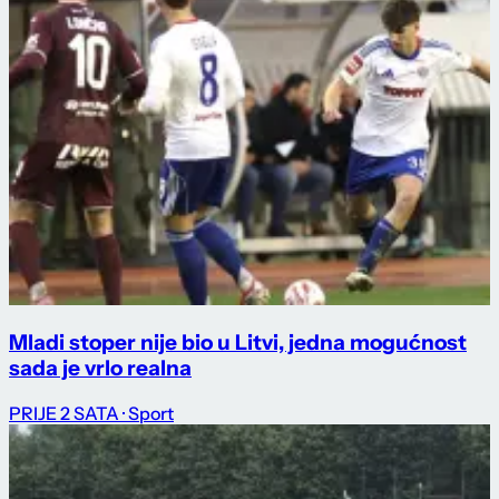
Mladi stoper nije bio u Litvi, jedna mogućnost
sada je vrlo realna
PRIJE 2 SATA
· Sport