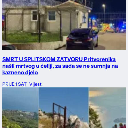
SMRT U SPLITSKOM ZATVORU Pritvorenika
našli mrtvog u ćeliji, za sada se ne sumnja na
kazneno djelo
PRIJE 1 SAT
· Vijesti