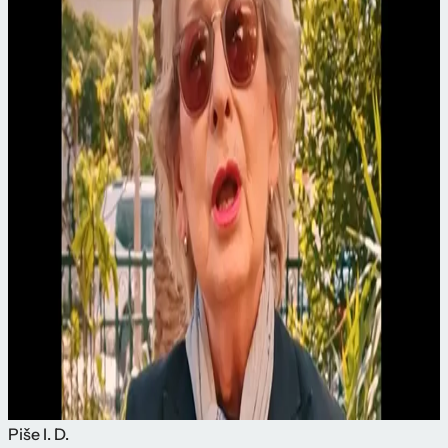
Piše
I. D.