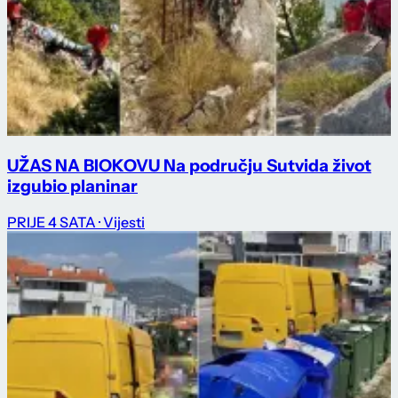
UŽAS NA BIOKOVU Na području Sutvida život
izgubio planinar
PRIJE 4 SATA
· Vijesti