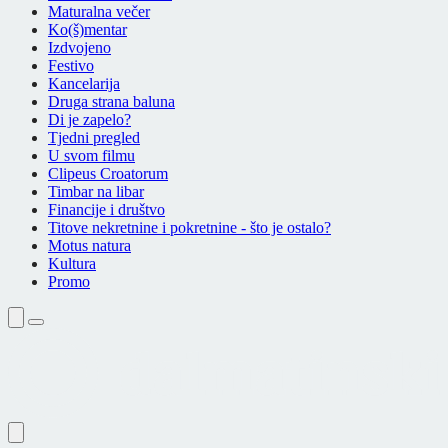
Maturalna večer
Ko(š)mentar
Izdvojeno
Festivo
Kancelarija
Druga strana baluna
Di je zapelo?
Tjedni pregled
U svom filmu
Clipeus Croatorum
Timbar na libar
Financije i društvo
Titove nekretnine i pokretnine - što je ostalo?
Motus natura
Kultura
Promo