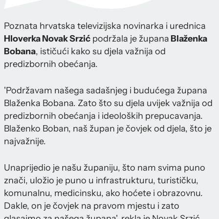
Poznata hrvatska televizijska novinarka i urednica
Hloverka Novak Srzić
podržala je župana
Blaženka
Bobana
, ističući kako su djela važnija od
predizbornih obećanja.
'Podržavam našega sadašnjeg i budućega župana
Blaženka Bobana. Zato što su djela uvijek važnija od
predizbornih obećanja i ideoloških prepucavanja.
Blaženko Boban, naš župan je čovjek od djela, što je
najvažnije.
Unaprijedio je našu županiju, što nam svima puno
znači, uložio je puno u infrastrukturu, turističku,
komunalnu, medicinsku, ako hoćete i obrazovnu.
Dakle, on je čovjek na pravom mjestu i zato
glasajmo za našega župana', rekla je Novak Srzić.