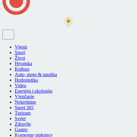
Vijesti
Sport
Život
Hrvatska
Kultura
Auto, moto & nautika
Hedonistika
Video
Energija i ekologija
Vjenčanje
Nekretnine
Sport 365
Turizam
Svijet
Zdravlje
Gastro
Komentar utakmice