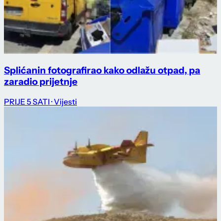
Splićanin fotografirao kako odlažu otpad, pa
zaradio prijetnje
PRIJE 5 SATI
· Vijesti