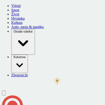
Vijesti
Sport
Život
Hrvatska
Kultura
Auto, moto & nautika
Ostale rubrike
Kolumne
Zbogom.hr