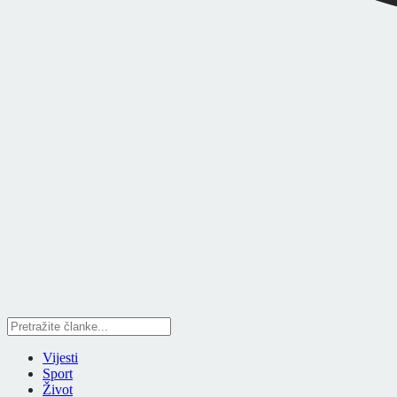
Vijesti
Sport
Život