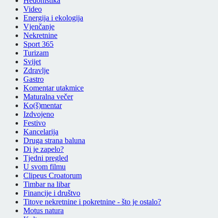
Hedonistika
Video
Energija i ekologija
Vjenčanje
Nekretnine
Sport 365
Turizam
Svijet
Zdravlje
Gastro
Komentar utakmice
Maturalna večer
Ko(š)mentar
Izdvojeno
Festivo
Kancelarija
Druga strana baluna
Di je zapelo?
Tjedni pregled
U svom filmu
Clipeus Croatorum
Timbar na libar
Financije i društvo
Titove nekretnine i pokretnine - što je ostalo?
Motus natura