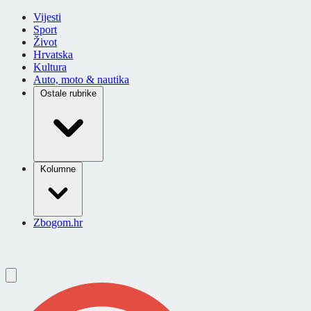
Vijesti
Sport
Život
Hrvatska
Kultura
Auto, moto & nautika
Ostale rubrike
Kolumne
Zbogom.hr