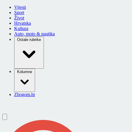
Vijesti
Sport
Život
Hrvatska
Kultura
Auto, moto & nautika
Ostale rubrike
Kolumne
Zbogom.hr