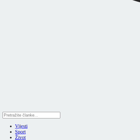
Vijesti
Sport
Život