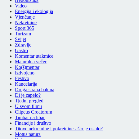
Hedonistika
Video
Energija i ekologija
Vjenčanje
Nekretnine
Sport 365
Turizam
Svijet
Zdravlje
Gastro
Komentar utakmice
Maturalna večer
Ko(š)mentar
Izdvojeno
Festivo
Kancelarija
Druga strana baluna
Di je zapelo?
Tjedni pregled
U svom filmu
Clipeus Croatorum
Timbar na libar
Financije i društvo
Titove nekretnine i pokretnine - što je ostalo?
Motus natura