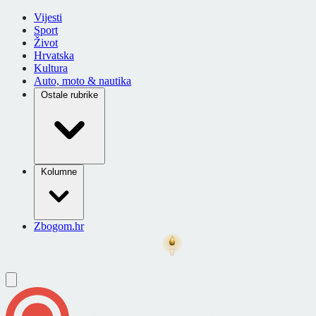
Vijesti
Sport
Život
Hrvatska
Kultura
Auto, moto & nautika
Ostale rubrike
Kolumne
Zbogom.hr