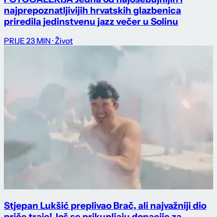
najprepoznatljivijih hrvatskih glazbenica
priredila jedinstvenu jazz večer u Solinu
PRIJE 23 MIN
· Život
Stjepan Lukšić preplivao Brač, ali najvažniji dio
priče traje! Još se prikupljaju donacije za