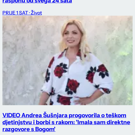
rasponu od svega 24 sata
PRIJE 1 SAT
· Život
VIDEO Andrea Šušnjara progovorila o teškom
djetinjstvu i borbi s rakom: 'Imala sam direktne
razgovore s Bogom'