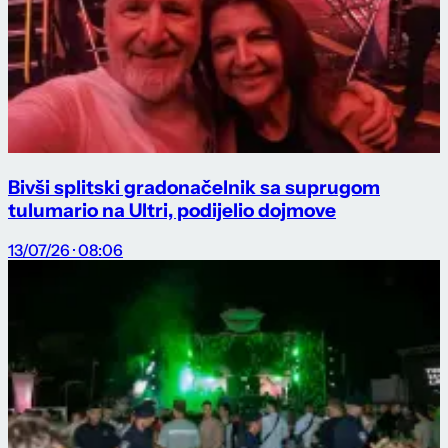
Bivši splitski gradonačelnik sa suprugom
tulumario na Ultri, podijelio dojmove
13/07/26 · 08:06