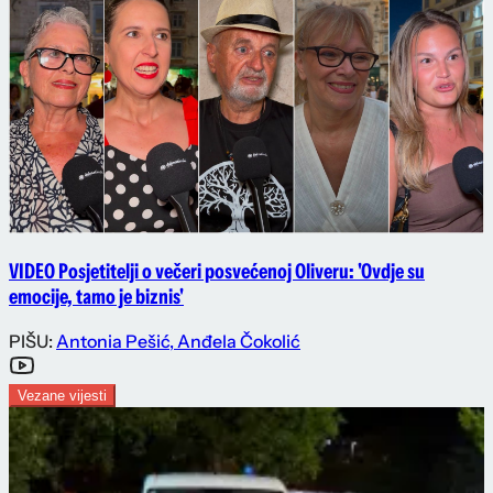
VIDEO Posjetitelji o večeri posvećenoj Oliveru: 'Ovdje su
emocije, tamo je biznis'
PIŠU:
Antonia Pešić
,
Anđela Čokolić
Vezane vijesti