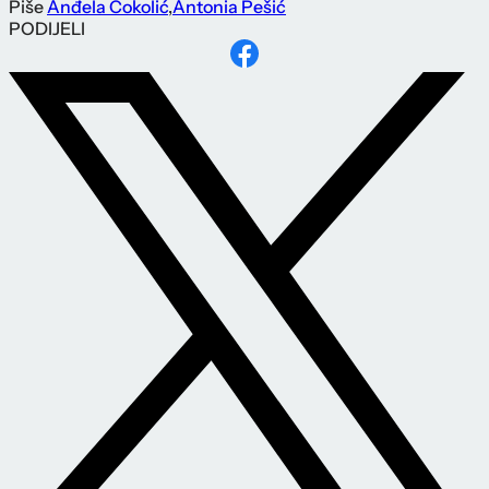
Piše
Anđela Čokolić
,
Antonia Pešić
PODIJELI