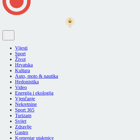
Vijesti
Sport
Život
Hrvatska
Kultura
Auto, moto & nautika
Hedonistika
Video
Energija i ekologija
Vjenčanje
Nekretnine
Sport 365
Turizam
Svijet
Zdravlje
Gastro
Komentar utakmice