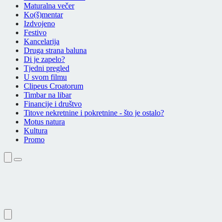
Maturalna večer
Ko(š)mentar
Izdvojeno
Festivo
Kancelarija
Druga strana baluna
Di je zapelo?
Tjedni pregled
U svom filmu
Clipeus Croatorum
Timbar na libar
Financije i društvo
Titove nekretnine i pokretnine - što je ostalo?
Motus natura
Kultura
Promo