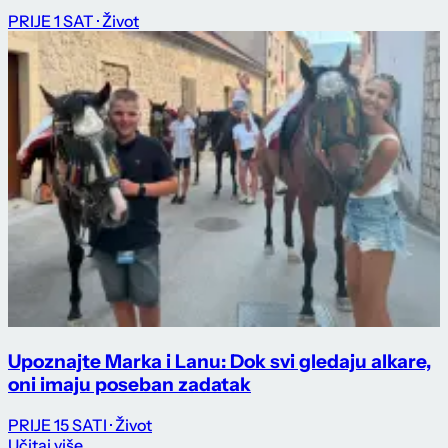
PRIJE 1 SAT
· Život
Upoznajte Marka i Lanu: Dok svi gledaju alkare,
oni imaju poseban zadatak
PRIJE 15 SATI
· Život
Učitaj više