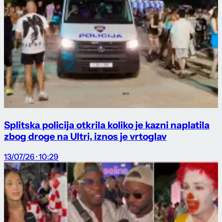
Splitska policija otkrila koliko je kazni naplatila
zbog droge na Ultri, iznos je vrtoglav
13/07/26 · 10:29