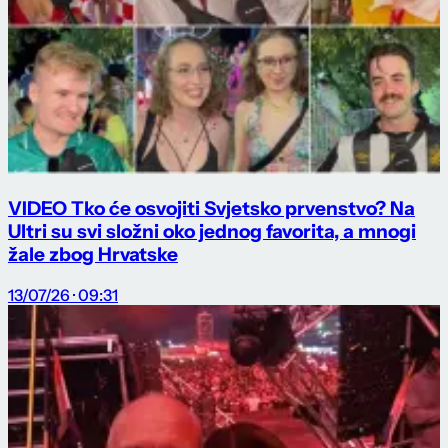
VIDEO Tko će osvojiti Svjetsko prvenstvo? Na
Ultri su svi složni oko jednog favorita, a mnogi
žale zbog Hrvatske
13/07/26 · 09:31