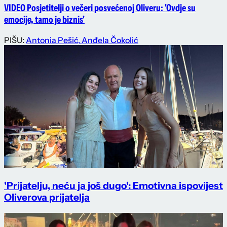
VIDEO Posjetitelji o večeri posvećenoj Oliveru: 'Ovdje su
emocije, tamo je biznis'
PIŠU:
Antonia Pešić
,
Anđela Čokolić
'Prijatelju, neću ja još dugo': Emotivna ispovijest
Oliverova prijatelja