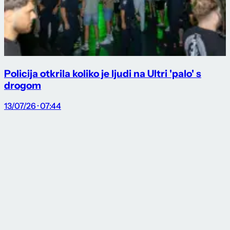
Policija otkrila koliko je ljudi na Ultri 'palo' s
drogom
13/07/26 · 07:44