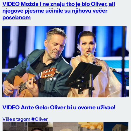
VIDEO Možda i ne znaju tko je bio Oliver, ali
njegove pjesme učinile su njihovu večer
posebnom
VIDEO Ante Gelo: Oliver bi u ovome uživao!
Više s tagom #Oliver