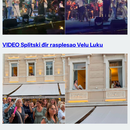
VIDEO Splitski đir rasplesao Velu Luku