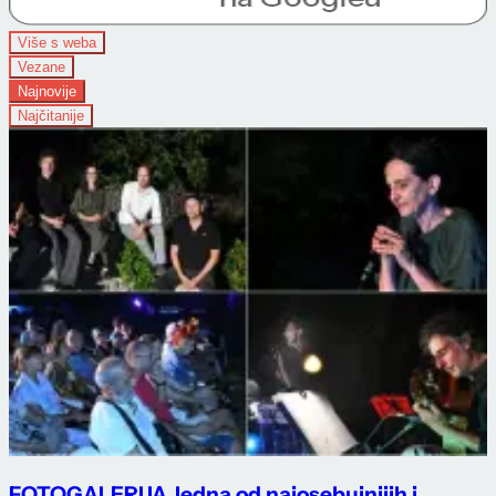
Više s weba
Vezane
Najnovije
Najčitanije
FOTOGALERIJA Jedna od najosebujnijih i