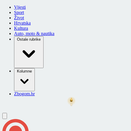
Vijesti
Sport
Život
Hrvatska
Kultura
Auto, moto & nautika
Ostale rubrike
Kolumne
Zbogom.hr