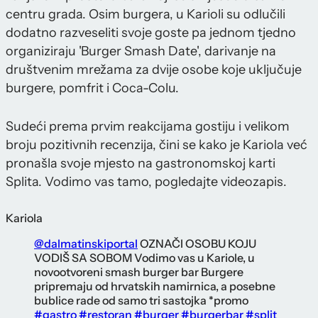
centru grada. Osim burgera, u Karioli su odlučili
dodatno razveseliti svoje goste pa jednom tjedno
organiziraju 'Burger Smash Date', darivanje na
društvenim mrežama za dvije osobe koje uključuje
burgere, pomfrit i Coca-Colu.
Sudeći prema prvim reakcijama gostiju i velikom
broju pozitivnih recenzija, čini se kako je Kariola već
pronašla svoje mjesto na gastronomskoj karti
Splita. Vodimo vas tamo, pogledajte videozapis.
Kariola
@dalmatinskiportal
OZNAČI OSOBU KOJU
VODIŠ SA SOBOM Vodimo vas u Kariole, u
novootvoreni smash burger bar Burgere
pripremaju od hrvatskih namirnica, a posebne
bublice rade od samo tri sastojka *promo
#gastro
#restoran
#burger
#burgerbar
#split