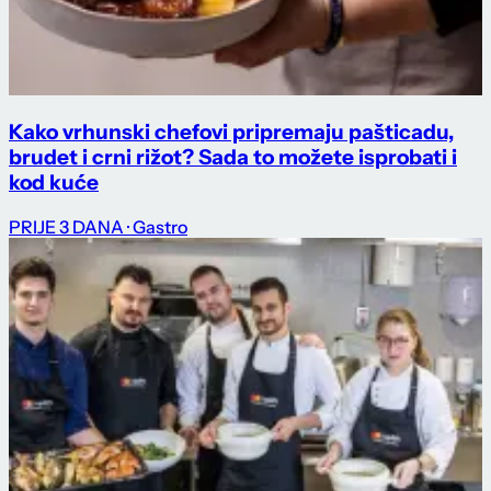
Kako vrhunski chefovi pripremaju pašticadu,
brudet i crni rižot? Sada to možete isprobati i
kod kuće
PRIJE 3 DANA
· Gastro