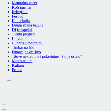
Maturalna večer
Ko(š)mentar
Izdvojeno
Festivo
Kancelarija
Druga strana baluna
Di je zapelo?
Tjedni pregled
U svom filmu
Clipeus Croatorum
Timbar na libar
Financije i društvo
Titove nekretnine i pokretnine - što je ostalo?
Motus natura
Kultura
Promo