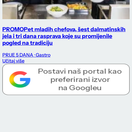
PROMO
Pet mladih chefova, šest dalmatinskih
jela i tri dana rasprava koje su promijenile
pogled na tradiciju
PRIJE 5 DANA
· Gastro
Učitaj više