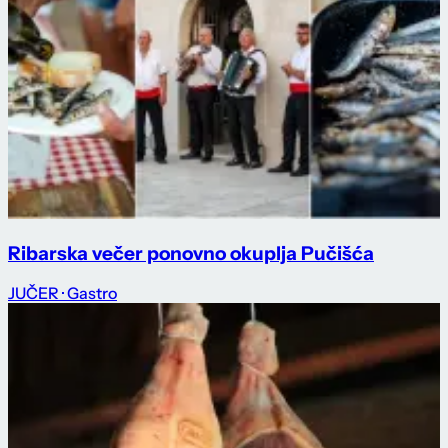
Ribarska večer ponovno okuplja Pučišća
JUČER
· Gastro