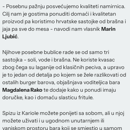
- Posebnu pažnju posvećujemo kvaliteti namirnica.
Cilj nam je gostima ponuditi domaći i kvalitetan
proizvod pa koristimo hrvatske sastojke od brašna i
jaja pa sve do mesa - navodi nam vlasnik
Marin
Ljubić
.
Njihove posebne bublice rade se od samo tri
sastojka - soli, vode i brašna. Ne koriste kvasac
zbog čega su laganije od klasičnih peciva, a upravo
je to jedan od detalja po kojem se žele razlikovati od
ostalih burger barova, objašnjava voditeljica bara
Magdalena Rako
te dodaje kako u ponudi imaju
doručke, kao i domaću slasticu fritule.
Spizu iz Kariole možete ponijeti sa sobom, ali u njoj
možete uživati i u ugodnom unutarnjem ili
vanjskom prostoru bara koji se smjestio u samom