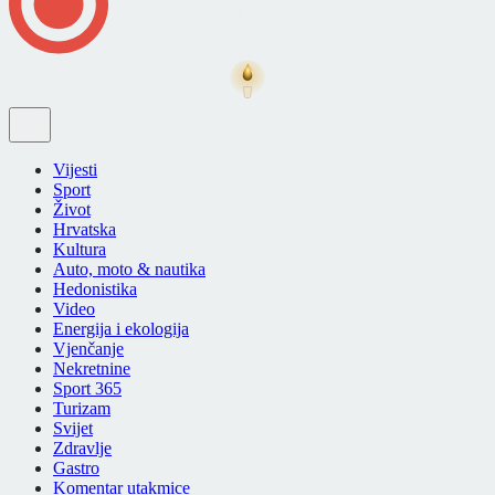
Vijesti
Sport
Život
Hrvatska
Kultura
Auto, moto & nautika
Hedonistika
Video
Energija i ekologija
Vjenčanje
Nekretnine
Sport 365
Turizam
Svijet
Zdravlje
Gastro
Komentar utakmice