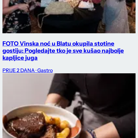
FOTO Vinska noć u Blatu okupila stotine
gostiju: Pogledajte tko je sve kušao najbolje
kapljice juga
PRIJE 2 DANA
· Gastro