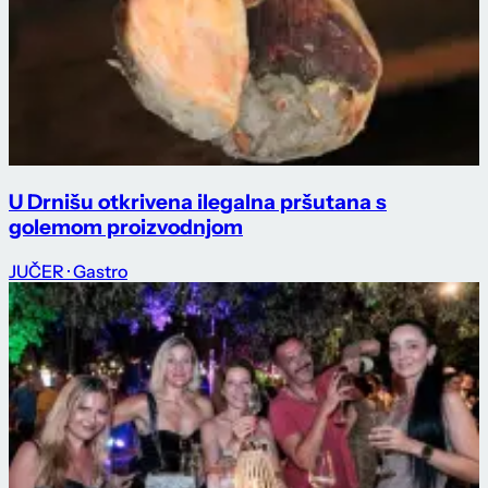
U Drnišu otkrivena ilegalna pršutana s
golemom proizvodnjom
JUČER
· Gastro