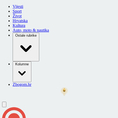
Vijesti
Sport
Život
Hrvatska
Kultura
Auto, moto & nautika
Ostale rubrike
Kolumne
Zbogom.hr