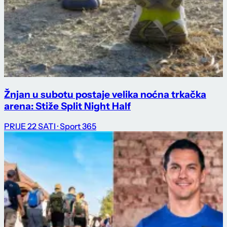
Žnjan u subotu postaje velika noćna trkačka
arena: Stiže Split Night Half
PRIJE 22 SATI
· Sport 365