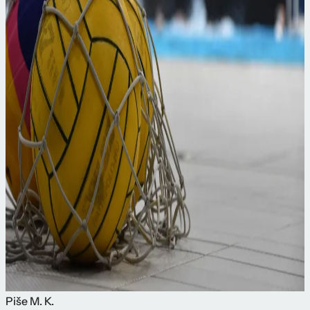
Piše
M. K.