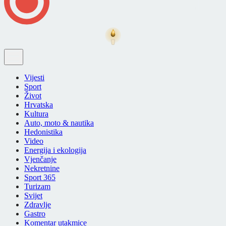
Vijesti
Sport
Život
Hrvatska
Kultura
Auto, moto & nautika
Hedonistika
Video
Energija i ekologija
Vjenčanje
Nekretnine
Sport 365
Turizam
Svijet
Zdravlje
Gastro
Komentar utakmice