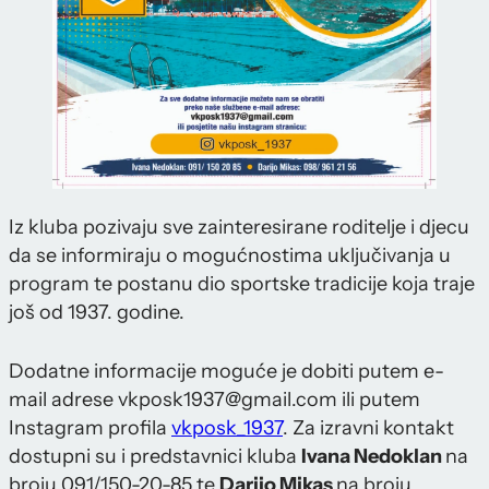
Iz kluba pozivaju sve zainteresirane roditelje i djecu
da se informiraju o mogućnostima uključivanja u
program te postanu dio sportske tradicije koja traje
još od 1937. godine.
Dodatne informacije moguće je dobiti putem e-
mail adrese vkposk1937@gmail.com ili putem
Instagram profila
vkposk_1937
. Za izravni kontakt
dostupni su i predstavnici kluba
Ivana Nedoklan
na
broju 091/150-20-85 te
Darijo Mikas
na broju