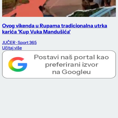
Ovog vikenda u Rupama tradicionalna utrka
karića 'Kup Vuka Mandušića'
JUČER
· Sport 365
Učitaj više