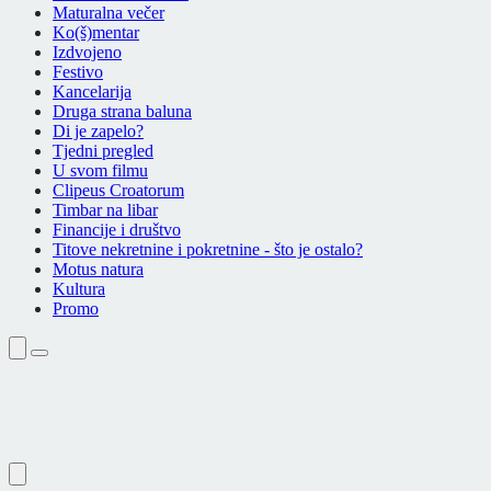
Maturalna večer
Ko(š)mentar
Izdvojeno
Festivo
Kancelarija
Druga strana baluna
Di je zapelo?
Tjedni pregled
U svom filmu
Clipeus Croatorum
Timbar na libar
Financije i društvo
Titove nekretnine i pokretnine - što je ostalo?
Motus natura
Kultura
Promo