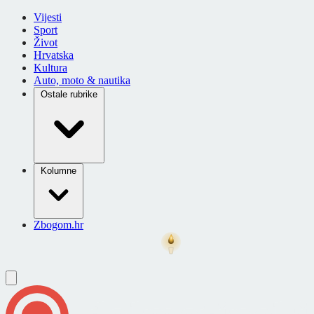
Vijesti
Sport
Život
Hrvatska
Kultura
Auto, moto & nautika
Ostale rubrike
Kolumne
Zbogom.hr