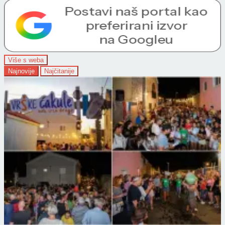
Više s weba
Najnovije
Najčitanije