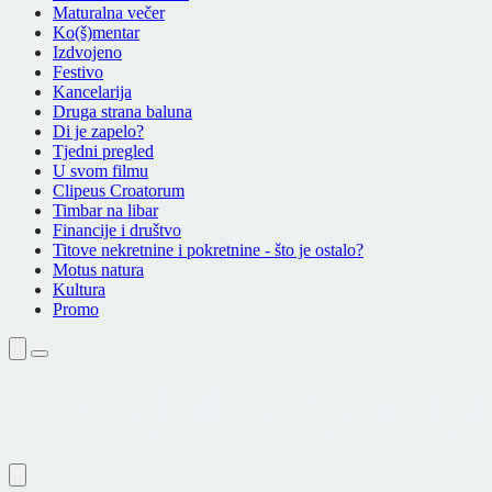
Maturalna večer
Ko(š)mentar
Izdvojeno
Festivo
Kancelarija
Druga strana baluna
Di je zapelo?
Tjedni pregled
U svom filmu
Clipeus Croatorum
Timbar na libar
Financije i društvo
Titove nekretnine i pokretnine - što je ostalo?
Motus natura
Kultura
Promo