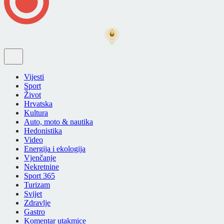
Vijesti
Sport
Život
Hrvatska
Kultura
Auto, moto & nautika
Hedonistika
Video
Energija i ekologija
Vjenčanje
Nekretnine
Sport 365
Turizam
Svijet
Zdravlje
Gastro
Komentar utakmice