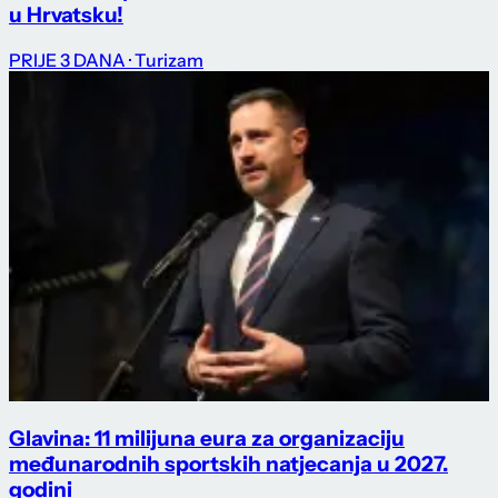
u Hrvatsku!
PRIJE 3 DANA
· Turizam
Glavina: 11 milijuna eura za organizaciju
međunarodnih sportskih natjecanja u 2027.
godini