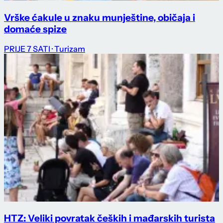
Vrške ćakule u znaku munještine, običaja i
domaće spize
PRIJE 7 SATI
· Turizam
HTZ: Veliki povratak čeških i mađarskih turista