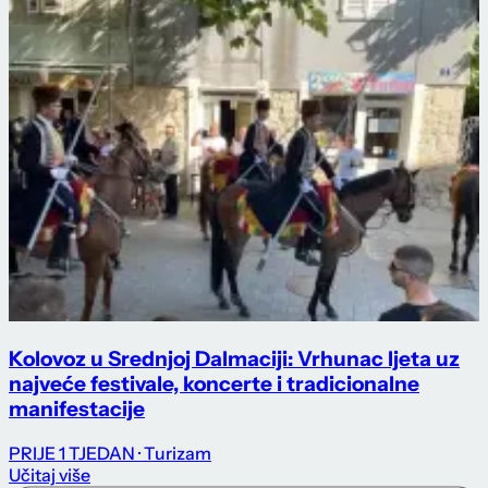
Kolovoz u Srednjoj Dalmaciji: Vrhunac ljeta uz
najveće festivale, koncerte i tradicionalne
manifestacije
PRIJE 1 TJEDAN
· Turizam
Učitaj više