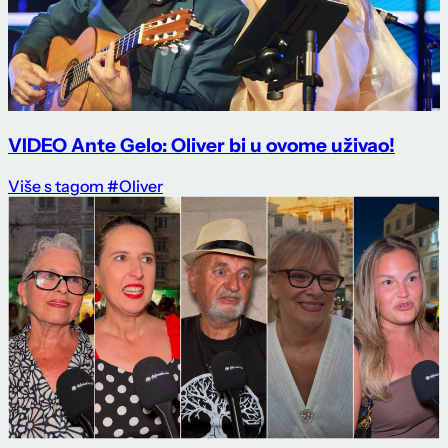
VIDEO Ante Gelo: Oliver bi u ovome uživao!
Više s tagom #Oliver