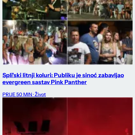
Spli'ski litnji koluri: Publiku je sinoć zabavljao
evergreen sastav Pink Panther
PRIJE 50 MIN
· Život