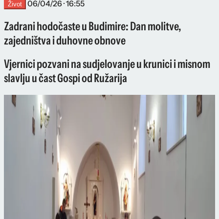
06/04/26 · 16:55
Život
Zadrani hodočaste u Budimire: Dan molitve,
zajedništva i duhovne obnove
Vjernici pozvani na sudjelovanje u krunici i misnom
slavlju u čast Gospi od Ružarija