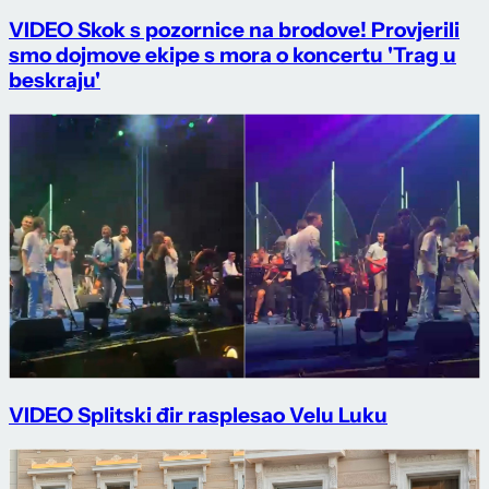
VIDEO Skok s pozornice na brodove! Provjerili
smo dojmove ekipe s mora o koncertu 'Trag u
beskraju'
VIDEO Splitski đir rasplesao Velu Luku