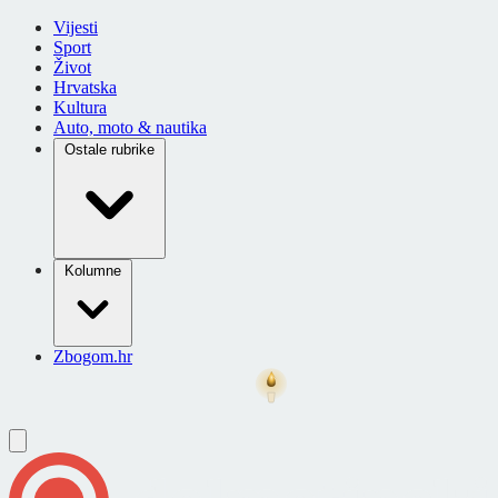
Vijesti
Sport
Život
Hrvatska
Kultura
Auto, moto & nautika
Ostale rubrike
Kolumne
Zbogom.hr