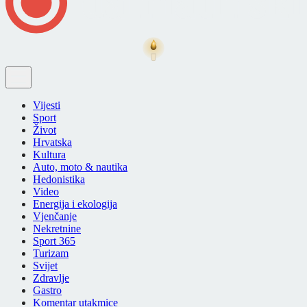
Vijesti
Sport
Život
Hrvatska
Kultura
Auto, moto & nautika
Hedonistika
Video
Energija i ekologija
Vjenčanje
Nekretnine
Sport 365
Turizam
Svijet
Zdravlje
Gastro
Komentar utakmice