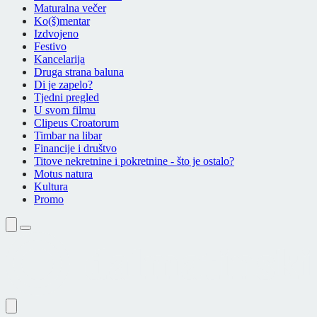
Maturalna večer
Ko(š)mentar
Izdvojeno
Festivo
Kancelarija
Druga strana baluna
Di je zapelo?
Tjedni pregled
U svom filmu
Clipeus Croatorum
Timbar na libar
Financije i društvo
Titove nekretnine i pokretnine - što je ostalo?
Motus natura
Kultura
Promo