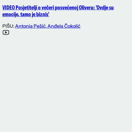
VIDEO Posjetitelji o večeri posvećenoj Oliveru: 'Ovdje su
emocije, tamo je biznis'
PIŠU:
Antonia Pešić
,
Anđela Čokolić