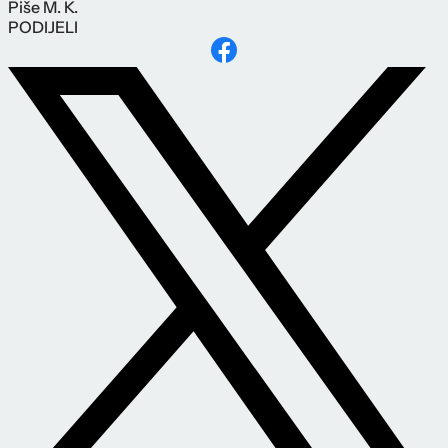
Piše
M. K.
PODIJELI