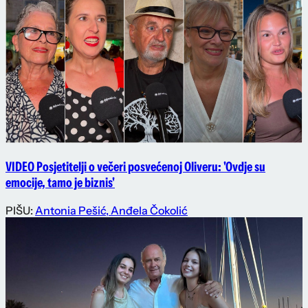
VIDEO Posjetitelji o večeri posvećenoj Oliveru: 'Ovdje su
emocije, tamo je biznis'
PIŠU:
Antonia Pešić
,
Anđela Čokolić