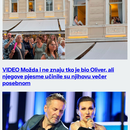
VIDEO Možda i ne znaju tko je bio Oliver, ali
njegove pjesme učinile su njihovu večer
posebnom