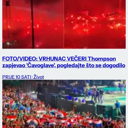
FOTO/VIDEO: VRHUNAC VEČERI Thompson
zapjevao 'Čavoglave', pogledajte što se dogodilo
PRIJE 10 SATI
· Život