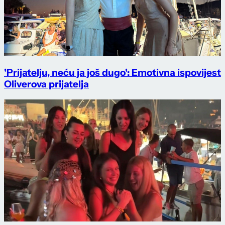
'Prijatelju, neću ja još dugo': Emotivna ispovijest
Oliverova prijatelja