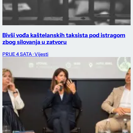
Bivši vođa kaštelanskih taksista pod istragom
zbog silovanja u zatvoru
PRIJE 4 SATA
· Vijesti