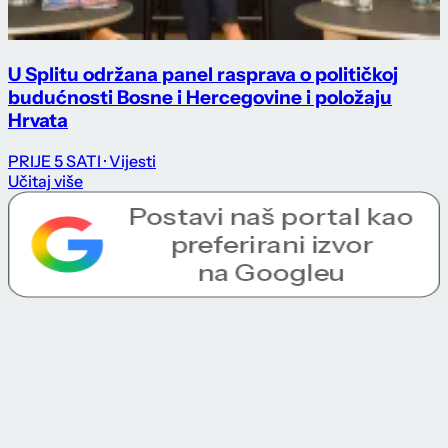
U Splitu održana panel rasprava o političkoj
budućnosti Bosne i Hercegovine i položaju
Hrvata
PRIJE 5 SATI
· Vijesti
Učitaj više