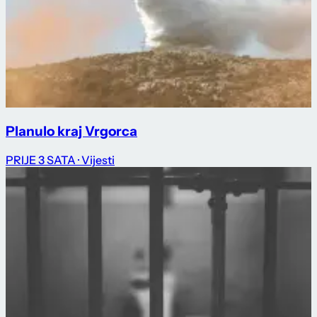
Planulo kraj Vrgorca
PRIJE 3 SATA
· Vijesti