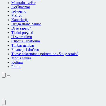
Maturalna večer
Ko(š)mentar
Izdvojeno
Festivo
Kancelarija
Druga strana baluna
Di je zapelo?
Tjedni pregled
U svom filmu
Clipeus Croatorum
Timbar na libar
Financije i društvo
Titove nekretnine i pokretnine - što je ostalo?
Motus natura
Kultura
Promo