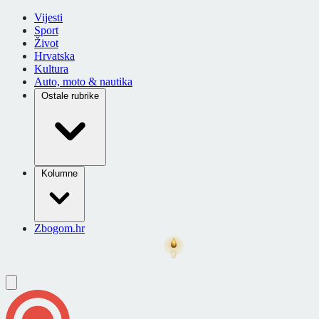
Vijesti
Sport
Život
Hrvatska
Kultura
Auto, moto & nautika
Ostale rubrike
Kolumne
Zbogom.hr