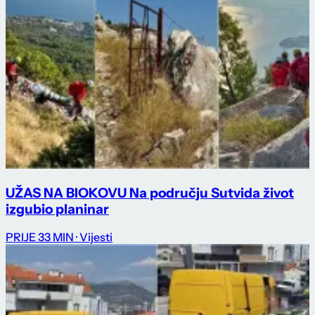
UŽAS NA BIOKOVU Na području Sutvida život
izgubio planinar
PRIJE 33 MIN
· Vijesti