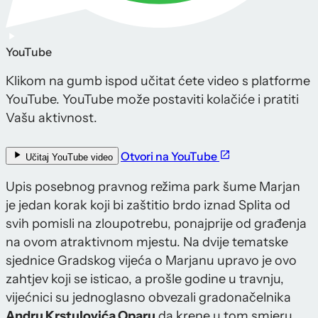
YouTube
Klikom na gumb ispod učitat ćete video s platforme
YouTube. YouTube može postaviti kolačiće i pratiti
Vašu aktivnost.
Otvori na YouTube
Učitaj YouTube video
Upis posebnog pravnog režima park šume Marjan
je jedan korak koji bi zaštitio brdo iznad Splita od
svih pomisli na zloupotrebu, ponajprije od građenja
na ovom atraktivnom mjestu. Na dvije tematske
sjednice Gradskog vijeća o Marjanu upravo je ovo
zahtjev koji se isticao, a prošle godine u travnju,
vijećnici su jednoglasno obvezali gradonačelnika
Andru Krstulovića Oparu
da krene u tom smjeru.