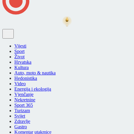
Vijesti
Sport
Život
Hrvatska
Kultura
Auto, moto & nautika
Hedonistika
Video
Energija i ekologija
Vjenčanje
Nekretnine
Sport 365
Turizam
Svijet
Zdravlje
Gastro
Komentar utakmice