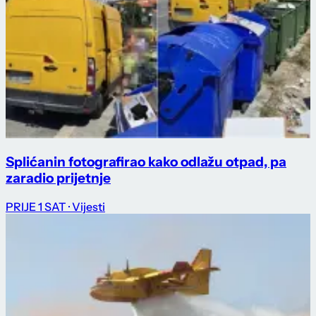
Splićanin fotografirao kako odlažu otpad, pa
zaradio prijetnje
PRIJE 1 SAT
· Vijesti