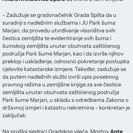
- Zadužuje se gradonačelnik Grada Splita da u
suradnji s nadležnim službama i JU Park šuma
Marjan, da provedu utvrđivanje vlasništva svih
čestica zemljišta te evidentiranje svih šuma i
šumskog zemljišta unutar obuhvata zaštićenog
područja Park šume Marjan, kao i da izvrše njihov
preklop i usklađenje, odnosno pokretanje postupka
cjelovite katastarske izmjere. Također, zadužuje se
da putem nadležnih službi izvrši upis posebnog
pravnog režima u zemljišne knjige za sve čestice
zemljišta unutar obuhvata zaštićenog područja
Park šume Marjan, u skladu s odredbama Zakona o
državnoj izmjeri i katastru nekretnina - konkretan je
zaključak.
Na prošloj sjednici Gradskog vijeća, Mostov
Ante