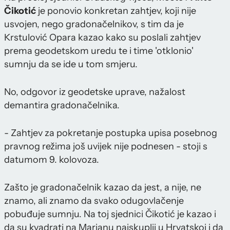
Čikotić
je ponovio konkretan zahtjev, koji nije
usvojen, nego gradonačelnikov, s tim da je
Krstulović Opara kazao kako su poslali zahtjev
prema geodetskom uredu te i time 'otklonio'
sumnju da se ide u tom smjeru.
No, odgovor iz geodetske uprave, nažalost
demantira gradonačelnika.
- Zahtjev za pokretanje postupka upisa posebnog
pravnog režima još uvijek nije podnesen - stoji s
datumom 9. kolovoza.
Zašto je gradonačelnik kazao da jest, a nije, ne
znamo, ali znamo da svako odugovlačenje
pobuđuje sumnju. Na toj sjednici Čikotić je kazao i
da su kvadrati na Marjanu najskuplji u Hrvatskoj i da