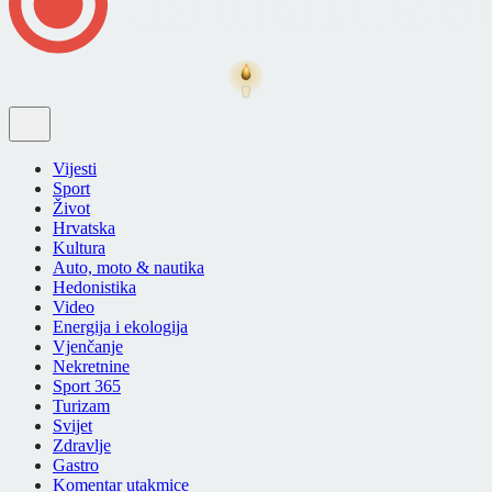
Vijesti
Sport
Život
Hrvatska
Kultura
Auto, moto & nautika
Hedonistika
Video
Energija i ekologija
Vjenčanje
Nekretnine
Sport 365
Turizam
Svijet
Zdravlje
Gastro
Komentar utakmice