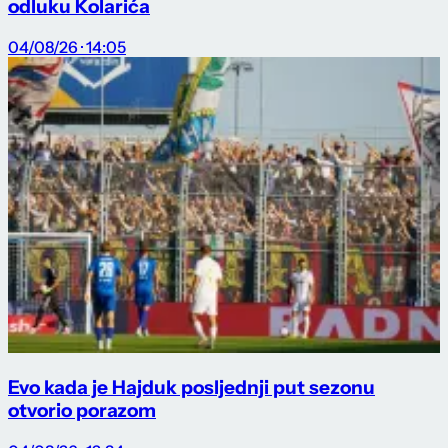
odluku Kolarića
04/08/26 · 14:05
Evo kada je Hajduk posljednji put sezonu
otvorio porazom