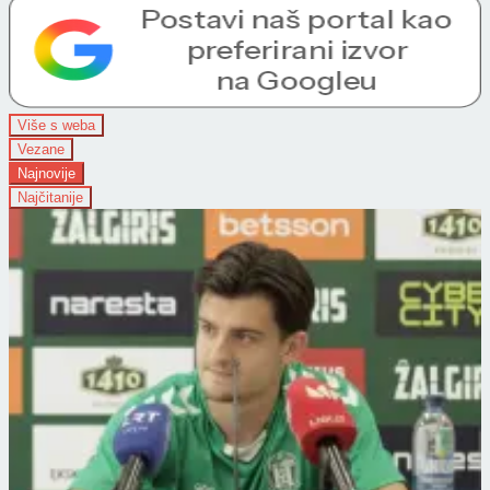
Više s weba
Vezane
Najnovije
Najčitanije