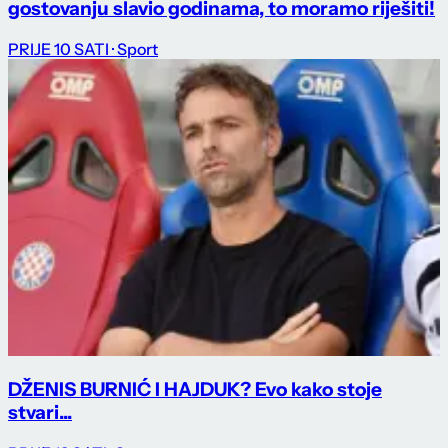
gostovanju slavio godinama, to moramo riješiti!
PRIJE 10 SATI
· Sport
DŽENIS BURNIĆ I HAJDUK? Evo kako stoje
stvari...