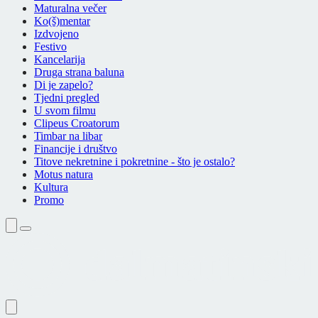
Maturalna večer
Ko(š)mentar
Izdvojeno
Festivo
Kancelarija
Druga strana baluna
Di je zapelo?
Tjedni pregled
U svom filmu
Clipeus Croatorum
Timbar na libar
Financije i društvo
Titove nekretnine i pokretnine - što je ostalo?
Motus natura
Kultura
Promo