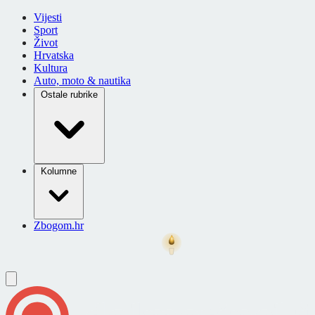
Vijesti
Sport
Život
Hrvatska
Kultura
Auto, moto & nautika
Ostale rubrike
Kolumne
Zbogom.hr