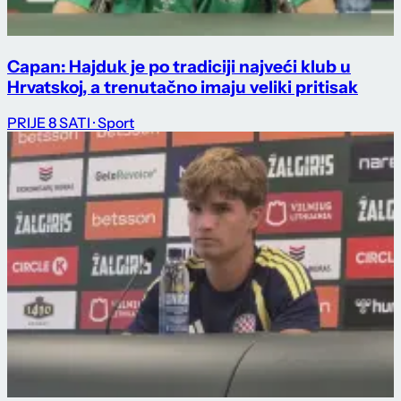
Capan: Hajduk je po tradiciji najveći klub u
Hrvatskoj, a trenutačno imaju veliki pritisak
PRIJE 8 SATI
· Sport