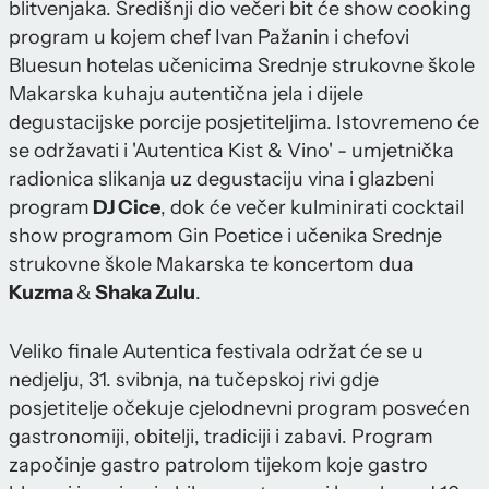
blitvenjaka. Središnji dio večeri bit će show cooking
program u kojem chef Ivan Pažanin i chefovi
Bluesun hotelas učenicima Srednje strukovne škole
Makarska kuhaju autentična jela i dijele
degustacijske porcije posjetiteljima. Istovremeno će
se održavati i 'Autentica Kist & Vino' - umjetnička
radionica slikanja uz degustaciju vina i glazbeni
program
DJ Cice
, dok će večer kulminirati cocktail
show programom Gin Poetice i učenika Srednje
strukovne škole Makarska te koncertom dua
Kuzma
&
Shaka Zulu
.
Veliko finale Autentica festivala održat će se u
nedjelju, 31. svibnja, na tučepskoj rivi gdje
posjetitelje očekuje cjelodnevni program posvećen
gastronomiji, obitelji, tradiciji i zabavi. Program
započinje gastro patrolom tijekom koje gastro