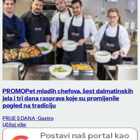
PROMO
Pet mladih chefova, šest dalmatinskih
jela i tri dana rasprava koje su promijenile
pogled na tradiciju
PRIJE 5 DANA
· Gastro
Učitaj više