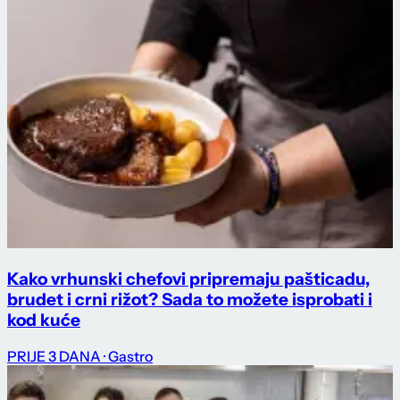
Kako vrhunski chefovi pripremaju pašticadu,
brudet i crni rižot? Sada to možete isprobati i
kod kuće
PRIJE 3 DANA
· Gastro