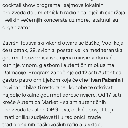
cocktail show programa i sajmova lokalnih
proizvoda do umjetničkih radionica, dječjih sadržaja
i velikih večernjih koncerata uz more', istaknuli su
organizatori.
Završni festivalski vikend otvara se Baškoj Vodi koja
će u petak, 29. svibnja, postati velika mediteranska
gourmet pozornica ispunjena mirisima domaće
kuhinje, vinom, glazbom i autentičnim okusima
Dalmacije. Program započinje od 12 sati Autentica
gastro patrolom tijekom koje će chef
Ivan Pažanin
i
novinari obilaziti restorane i konobe te otkrivati
najbolje lokalne gourmet adrese rivijere. Od 17 sati
kreće Autentica Market - sajam autentičnih
proizvoda lokalnih OPG-ova, dok će posjetitelji
imati priliku sudjelovati i u radionici izrade
tradicionalnih baškovoških rafiola u sklopu