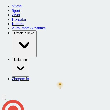
Vijesti
Sport
Život
Hrvatska
Kultura
Auto, moto & nautika
Ostale rubrike
Kolumne
Zbogom.hr