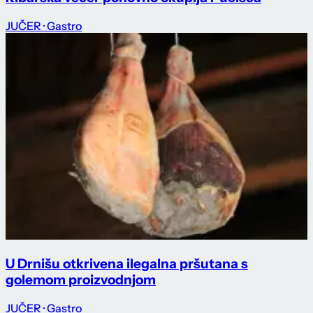
JUČER
· Gastro
U Drnišu otkrivena ilegalna pršutana s
golemom proizvodnjom
JUČER
· Gastro