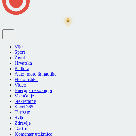
Vijesti
Sport
Život
Hrvatska
Kultura
Auto, moto & nautika
Hedonistika
Video
Energija i ekologija
Vjenčanje
Nekretnine
Sport 365
Turizam
Svijet
Zdravlje
Gastro
Komentar utakmice