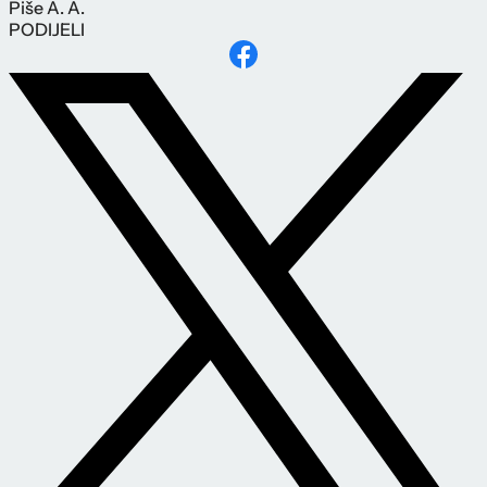
Piše
A. A.
PODIJELI