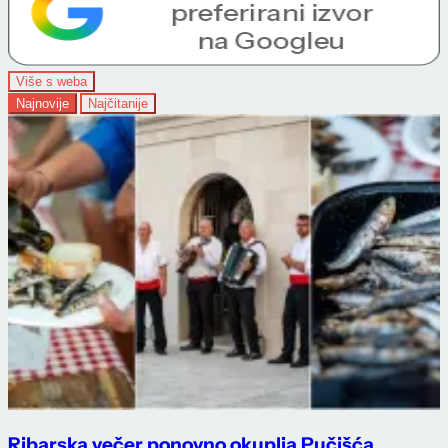
Više s weba
Najnovije
Najčitanije
Ribarska večer ponovno okuplja Pučišća