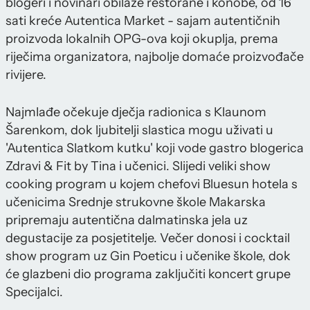
blogeri i novinari obilaze restorane i konobe, od 16
sati kreće Autentica Market - sajam autentičnih
proizvoda lokalnih OPG-ova koji okuplja, prema
riječima organizatora, najbolje domaće proizvođače
rivijere.
Najmlađe očekuje dječja radionica s Klaunom
Šarenkom, dok ljubitelji slastica mogu uživati u
'Autentica Slatkom kutku' koji vode gastro blogerica
Zdravi & Fit by Tina i učenici. Slijedi veliki show
cooking program u kojem chefovi Bluesun hotela s
učenicima Srednje strukovne škole Makarska
pripremaju autentična dalmatinska jela uz
degustacije za posjetitelje. Večer donosi i cocktail
show program uz Gin Poeticu i učenike škole, dok
će glazbeni dio programa zaključiti koncert grupe
Specijalci.