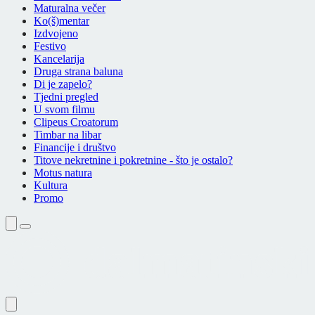
Maturalna večer
Ko(š)mentar
Izdvojeno
Festivo
Kancelarija
Druga strana baluna
Di je zapelo?
Tjedni pregled
U svom filmu
Clipeus Croatorum
Timbar na libar
Financije i društvo
Titove nekretnine i pokretnine - što je ostalo?
Motus natura
Kultura
Promo