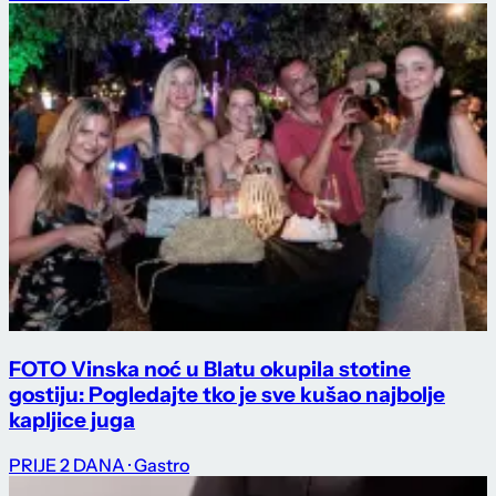
FOTO Vinska noć u Blatu okupila stotine
gostiju: Pogledajte tko je sve kušao najbolje
kapljice juga
PRIJE 2 DANA
· Gastro