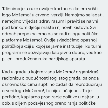
'Klincima je u ruke uvaljen karton na kojem vrišti
logo Možemo! u crvenoj verziji. Nemojmo se lagati,
nemojmo vrijeđati zdrav razum i praviti se naivni
pod krinkom dječje mašte i njihovih kistova. Svi
odmah prepoznajemo da se radi o logu političke
platforme Možemo!. Ovdje svjedočimo opasnoj
političkoj akciji u kojoj se javne institucije i kulturni
programi ne doživljavaju kao javno dobro, već kao
plijen i produžena ruka partijskog aparata.
Kad u gradu u kojem vlada Možemo! organiziraš
radionicu o budućnosti tog istog grada, pa onda
osnovnoškolcima suptilno zadaš da reproduciraju
crveni logo Možemo!, to nije slučajnost. To je
perfidno, kapilarno prodiranje politike u najraniju
dob, s ciljem podsvjesnog brendiranja političke