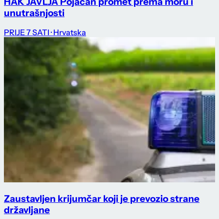
HAK JAVLJA Pojačan promet prema moru i
unutrašnjosti
PRIJE 7 SATI
· Hrvatska
Zaustavljen krijumčar koji je prevozio strane
državljane