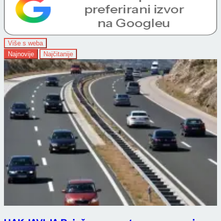
Više s weba
Najnovije
Najčitanije