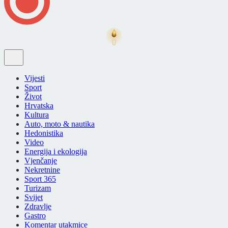
Vijesti
Sport
Život
Hrvatska
Kultura
Auto, moto & nautika
Hedonistika
Video
Energija i ekologija
Vjenčanje
Nekretnine
Sport 365
Turizam
Svijet
Zdravlje
Gastro
Komentar utakmice