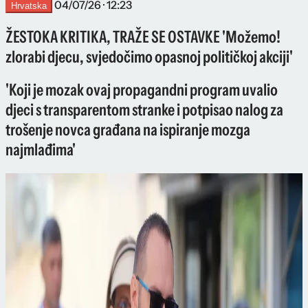
04/07/26 · 12:23
Hrvatska
ŽESTOKA KRITIKA, TRAŽE SE OSTAVKE 'Možemo!
zlorabi djecu, svjedočimo opasnoj političkoj akciji'
'Koji je mozak ovaj propagandni program uvalio
djeci s transparentom stranke i potpisao nalog za
trošenje novca građana na ispiranje mozga
najmlađima'