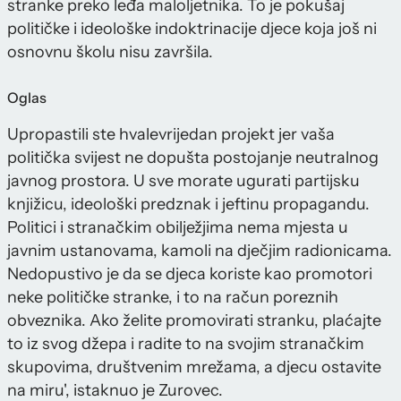
stranke preko leđa maloljetnika. To je pokušaj
političke i ideološke indoktrinacije djece koja još ni
osnovnu školu nisu završila.
Oglas
Upropastili ste hvalevrijedan projekt jer vaša
politička svijest ne dopušta postojanje neutralnog
javnog prostora. U sve morate ugurati partijsku
knjižicu, ideološki predznak i jeftinu propagandu.
Politici i stranačkim obilježjima nema mjesta u
javnim ustanovama, kamoli na dječjim radionicama.
Nedopustivo je da se djeca koriste kao promotori
neke političke stranke, i to na račun poreznih
obveznika. Ako želite promovirati stranku, plaćajte
to iz svog džepa i radite to na svojim stranačkim
skupovima, društvenim mrežama, a djecu ostavite
na miru', istaknuo je Zurovec.