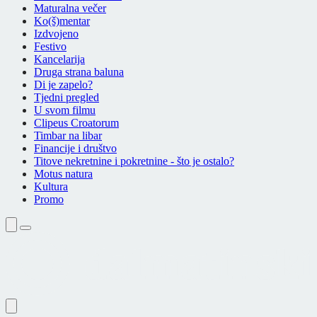
Maturalna večer
Ko(š)mentar
Izdvojeno
Festivo
Kancelarija
Druga strana baluna
Di je zapelo?
Tjedni pregled
U svom filmu
Clipeus Croatorum
Timbar na libar
Financije i društvo
Titove nekretnine i pokretnine - što je ostalo?
Motus natura
Kultura
Promo