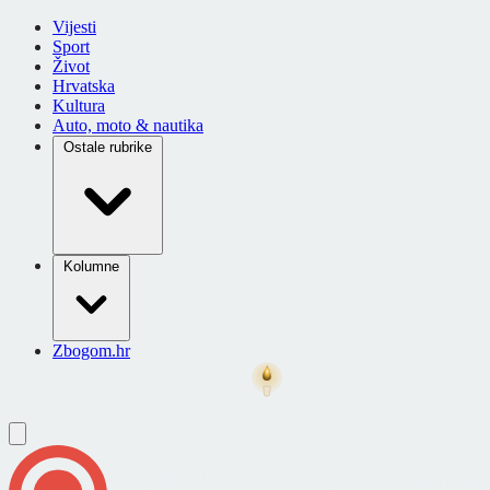
Vijesti
Sport
Život
Hrvatska
Kultura
Auto, moto & nautika
Ostale rubrike
Kolumne
Zbogom.hr