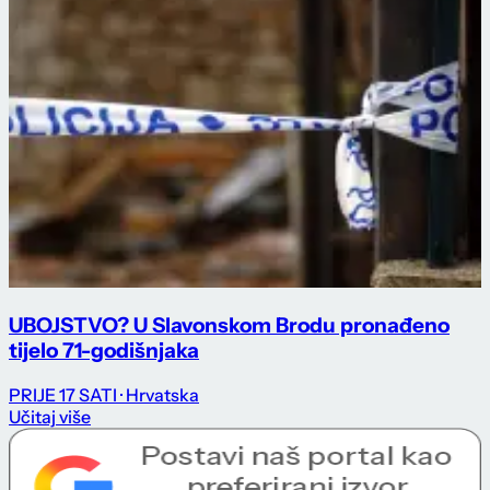
UBOJSTVO? U Slavonskom Brodu pronađeno
tijelo 71-godišnjaka
PRIJE 17 SATI
· Hrvatska
Učitaj više