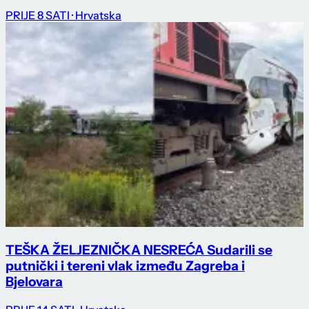
PRIJE 8 SATI
· Hrvatska
TEŠKA ŽELJEZNIČKA NESREĆA Sudarili se
putnički i tereni vlak između Zagreba i
Bjelovara