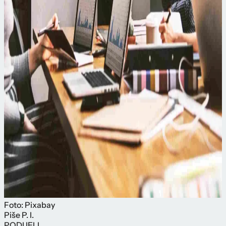
Foto: Pixabay
Piše
P. I.
PODIJELI