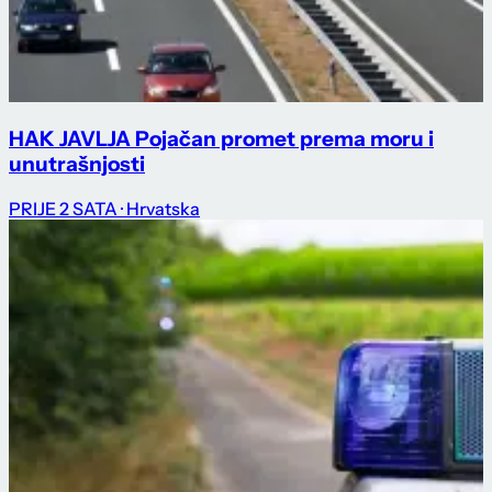
HAK JAVLJA Pojačan promet prema moru i
unutrašnjosti
PRIJE 2 SATA
· Hrvatska