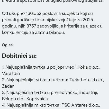
kreditna sposobnost te ugled poslovnog subjekta.
Od ukupno 166.052 poslovna subjekta koji su
predali godišnje financijske izvještaje za 2025.
godinu, njih 3757 zadovoljilo je kriterije za ulazak u
konkurenciju za Zlatnu bilancu.
Oglas
Dobitnici su:
1. Najuspješnija tvrtka u poljoprivredi: Koka d.o.o.,
Varaždin
2. Najuspješnija tvrtka u turizmu: Turisthotel d.o.o.,
Zadar
3. Najuspješnija tvrtka u prerađivačkoj industriji:
Belupo d.d., Koprivnica
4. Najuspješnija mikro tvrtka: PSC Antares d.o.o.,