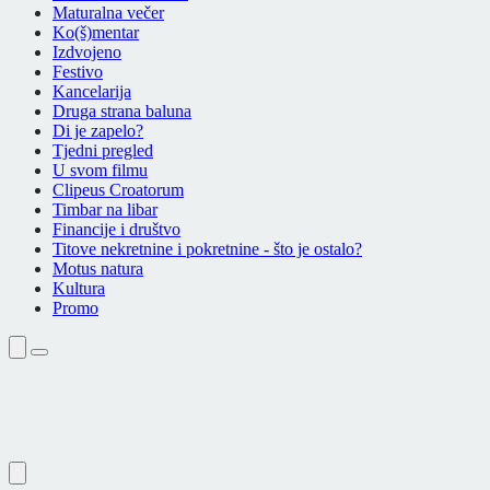
Maturalna večer
Ko(š)mentar
Izdvojeno
Festivo
Kancelarija
Druga strana baluna
Di je zapelo?
Tjedni pregled
U svom filmu
Clipeus Croatorum
Timbar na libar
Financije i društvo
Titove nekretnine i pokretnine - što je ostalo?
Motus natura
Kultura
Promo