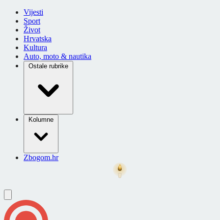
Vijesti
Sport
Život
Hrvatska
Kultura
Auto, moto & nautika
Ostale rubrike
Kolumne
Zbogom.hr