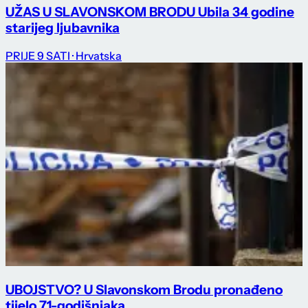
UŽAS U SLAVONSKOM BRODU Ubila 34 godine
starijeg ljubavnika
PRIJE 9 SATI
· Hrvatska
UBOJSTVO? U Slavonskom Brodu pronađeno
tijelo 71-godišnjaka