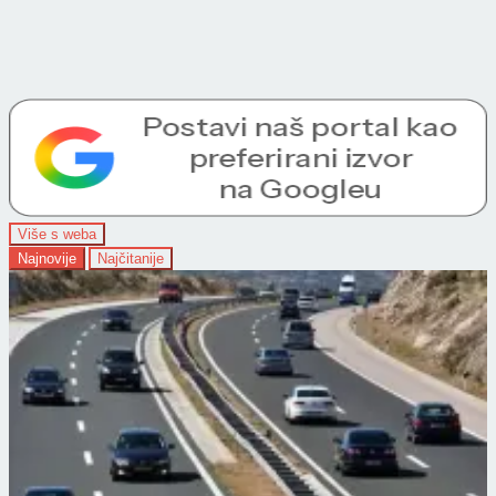
Više s weba
Najnovije
Najčitanije