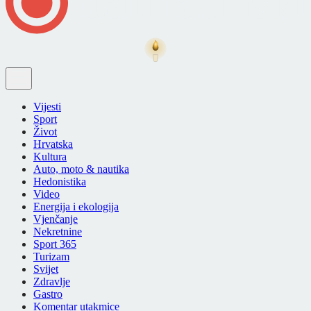
Vijesti
Sport
Život
Hrvatska
Kultura
Auto, moto & nautika
Hedonistika
Video
Energija i ekologija
Vjenčanje
Nekretnine
Sport 365
Turizam
Svijet
Zdravlje
Gastro
Komentar utakmice