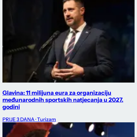
Glavina: 11 milijuna eura za organizaciju
međunarodnih sportskih natjecanja u 2027.
godini
PRIJE 3 DANA
· Turizam