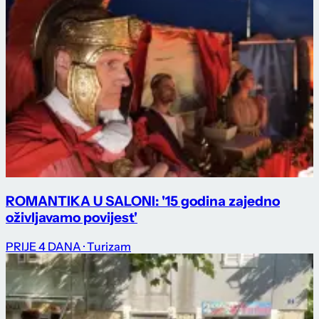
ROMANTIKA U SALONI: '15 godina zajedno
oživljavamo povijest'
PRIJE 4 DANA
· Turizam