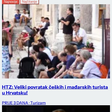
Najnovije
Najčitanije
HTZ: Veliki povratak čeških i mađarskih turista
u Hrvatsku!
PRIJE 3 DANA
· Turizam