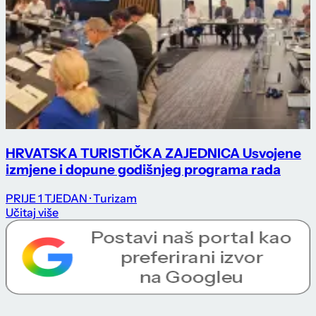
HRVATSKA TURISTIČKA ZAJEDNICA Usvojene
izmjene i dopune godišnjeg programa rada
PRIJE 1 TJEDAN
· Turizam
Učitaj više