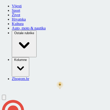
Vijesti
Sport
Život
Hrvatska
Kultura
Auto, moto & nautika
Ostale rubrike
Kolumne
Zbogom.hr