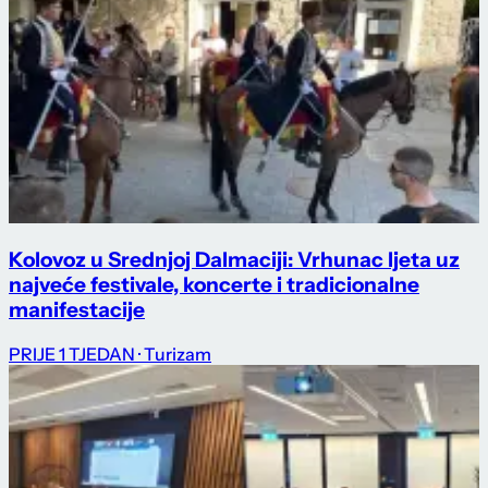
Kolovoz u Srednjoj Dalmaciji: Vrhunac ljeta uz
najveće festivale, koncerte i tradicionalne
manifestacije
PRIJE 1 TJEDAN
· Turizam