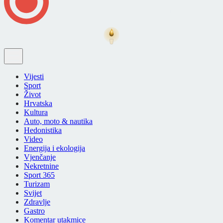
Vijesti
Sport
Život
Hrvatska
Kultura
Auto, moto & nautika
Hedonistika
Video
Energija i ekologija
Vjenčanje
Nekretnine
Sport 365
Turizam
Svijet
Zdravlje
Gastro
Komentar utakmice