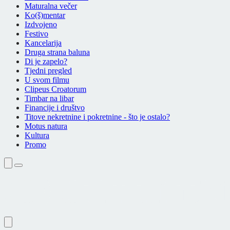
Maturalna večer
Ko(š)mentar
Izdvojeno
Festivo
Kancelarija
Druga strana baluna
Di je zapelo?
Tjedni pregled
U svom filmu
Clipeus Croatorum
Timbar na libar
Financije i društvo
Titove nekretnine i pokretnine - što je ostalo?
Motus natura
Kultura
Promo