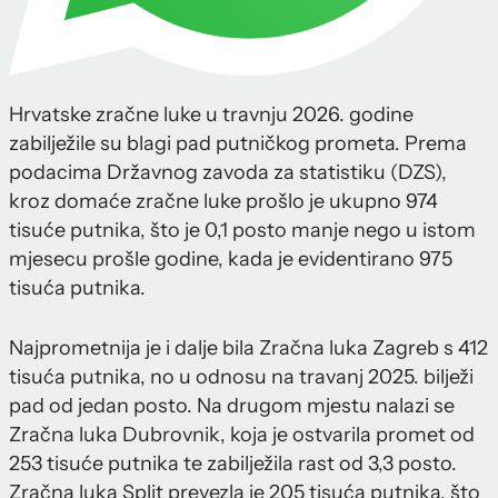
Hrvatske zračne luke u travnju 2026. godine
zabilježile su blagi pad putničkog prometa. Prema
podacima Državnog zavoda za statistiku (DZS),
kroz domaće zračne luke prošlo je ukupno 974
tisuće putnika, što je 0,1 posto manje nego u istom
mjesecu prošle godine, kada je evidentirano 975
tisuća putnika.
Najprometnija je i dalje bila Zračna luka Zagreb s 412
tisuća putnika, no u odnosu na travanj 2025. bilježi
pad od jedan posto. Na drugom mjestu nalazi se
Zračna luka Dubrovnik, koja je ostvarila promet od
253 tisuće putnika te zabilježila rast od 3,3 posto.
Zračna luka Split prevezla je 205 tisuća putnika, što