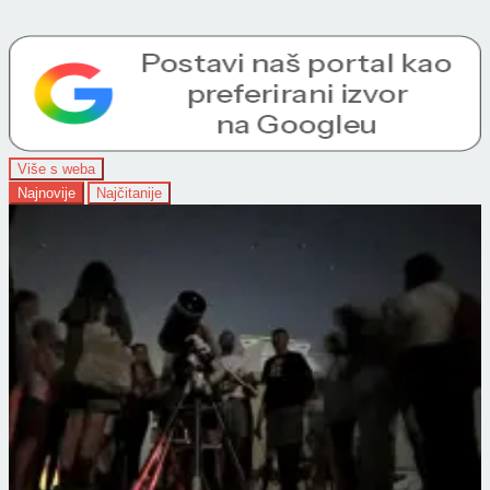
Više s weba
Najnovije
Najčitanije