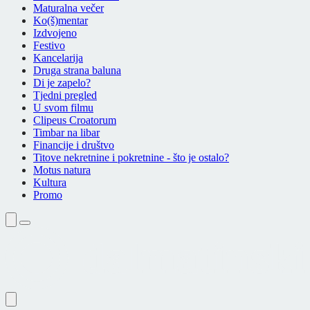
Maturalna večer
Ko(š)mentar
Izdvojeno
Festivo
Kancelarija
Druga strana baluna
Di je zapelo?
Tjedni pregled
U svom filmu
Clipeus Croatorum
Timbar na libar
Financije i društvo
Titove nekretnine i pokretnine - što je ostalo?
Motus natura
Kultura
Promo