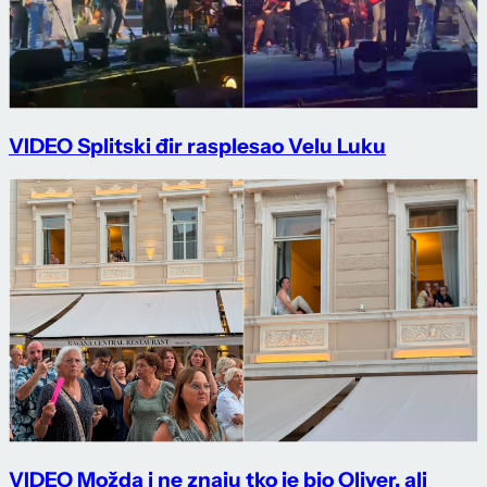
VIDEO Splitski đir rasplesao Velu Luku
VIDEO Možda i ne znaju tko je bio Oliver, ali