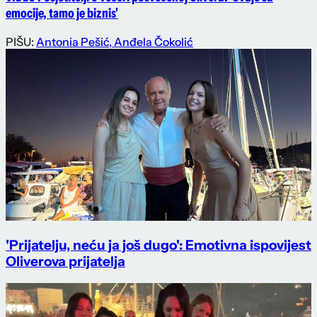
emocije, tamo je biznis'
PIŠU:
Antonia Pešić
,
Anđela Čokolić
'Prijatelju, neću ja još dugo': Emotivna ispovijest
Oliverova prijatelja