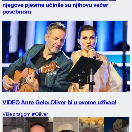
njegove pjesme učinile su njihovu večer
posebnom
VIDEO Ante Gelo: Oliver bi u ovome uživao!
Više s tagom #Oliver