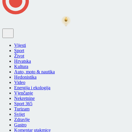
Vijesti
Sport
Život
Hrvatska
Kultura
Auto, moto & nautika
Hedonistika
Video
Energija i ekologija
Vjenčanje
Nekretnine
Sport 365
Turizam
Svijet
Zdravlje
Gastro
Komentar utakmice