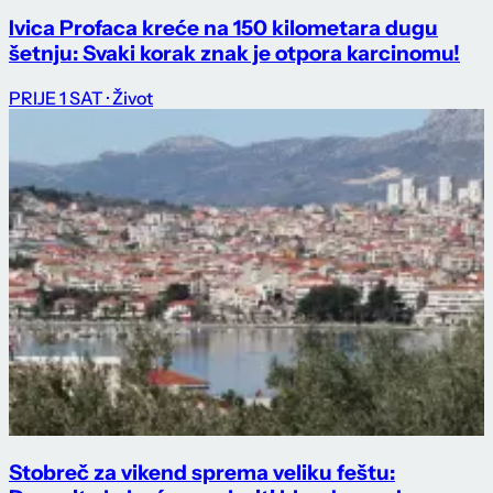
Ivica Profaca kreće na 150 kilometara dugu
šetnju: Svaki korak znak je otpora karcinomu!
PRIJE 1 SAT
· Život
Stobreč za vikend sprema veliku feštu: