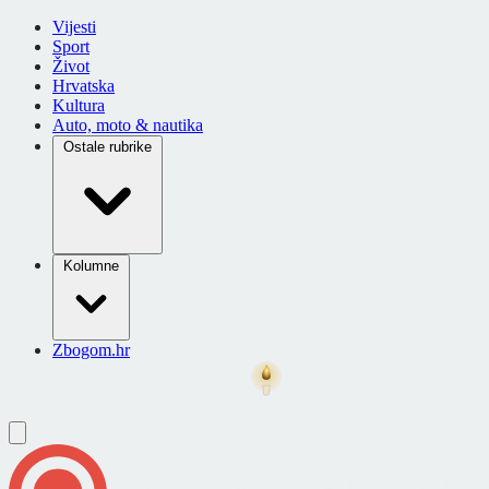
Vijesti
Sport
Život
Hrvatska
Kultura
Auto, moto & nautika
Ostale rubrike
Kolumne
Zbogom.hr