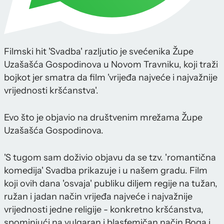
Filmski hit 'Svadba' razljutio je svećenika Župe
Uzašašća Gospodinova u Novom Travniku, koji traži
bojkot jer smatra da film 'vrijeđa najveće i najvažnije
vrijednosti kršćanstva'.
Evo što je objavio na društvenim mrežama Župe
Uzašašća Gospodinova.
'S tugom sam doživio objavu da se tzv. 'romantična
komedija' Svadba prikazuje i u našem gradu. Film
koji ovih dana 'osvaja' publiku diljem regije na tužan,
ružan i jadan način vrijeđa najveće i najvažnije
vrijednosti jedne religije - konkretno kršćanstva,
spominjući na vulgaran i blasfemičan način Boga i