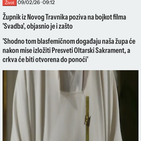
09/02/26 · 09:12
Život
Župnik iz Novog Travnika poziva na bojkot filma
'Svadba', objasnio je i zašto
'Shodno tom blasfemičnom događaju naša župa će
nakon mise izložiti Presveti Oltarski Sakrament, a
crkva će biti otvorena do ponoći'