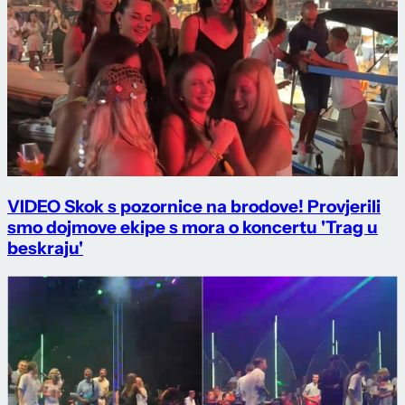
VIDEO Skok s pozornice na brodove! Provjerili
smo dojmove ekipe s mora o koncertu 'Trag u
beskraju'