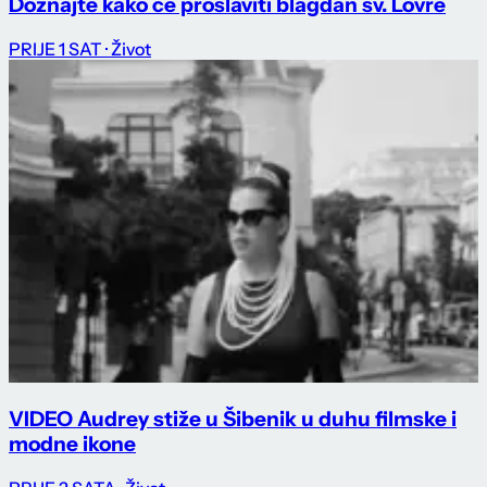
Doznajte kako će proslaviti blagdan sv. Lovre
PRIJE 1 SAT
· Život
VIDEO Audrey stiže u Šibenik u duhu filmske i
modne ikone