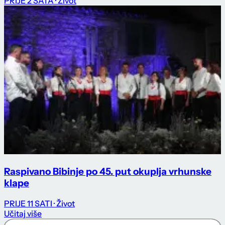
PRIJE 2 SATA
· Život
Raspivano Bibinje po 45. put okuplja vrhunske
klape
PRIJE 11 SATI
· Život
Učitaj više