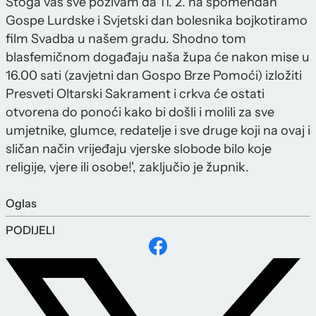
Stoga vas sve pozivam da 11. 2. na spomendan
Gospe Lurdske i Svjetski dan bolesnika bojkotiramo
film Svadba u našem gradu. Shodno tom
blasfemičnom događaju naša župa će nakon mise u
16.00 sati (zavjetni dan Gospo Brze Pomoći) izložiti
Presveti Oltarski Sakrament i crkva će ostati
otvorena do ponoći kako bi došli i molili za sve
umjetnike, glumce, redatelje i sve druge koji na ovaj i
sličan način vrijeđaju vjerske slobode bilo koje
religije, vjere ili osobe!', zaključio je župnik.
Oglas
PODIJELI