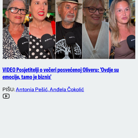
VIDEO Posjetitelji o večeri posvećenoj Oliveru: 'Ovdje su
emocije, tamo je biznis'
PIŠU:
Antonia Pešić
,
Anđela Čokolić