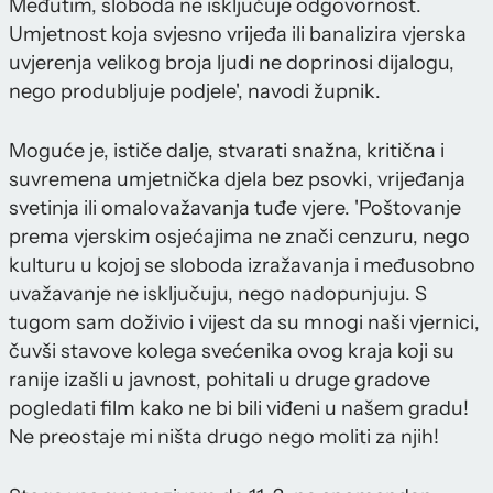
Međutim, sloboda ne isključuje odgovornost.
Umjetnost koja svjesno vrijeđa ili banalizira vjerska
uvjerenja velikog broja ljudi ne doprinosi dijalogu,
nego produbljuje podjele', navodi župnik.
Moguće je, ističe dalje, stvarati snažna, kritična i
suvremena umjetnička djela bez psovki, vrijeđanja
svetinja ili omalovažavanja tuđe vjere. 'Poštovanje
prema vjerskim osjećajima ne znači cenzuru, nego
kulturu u kojoj se sloboda izražavanja i međusobno
uvažavanje ne isključuju, nego nadopunjuju. S
tugom sam doživio i vijest da su mnogi naši vjernici,
čuvši stavove kolega svećenika ovog kraja koji su
ranije izašli u javnost, pohitali u druge gradove
pogledati film kako ne bi bili viđeni u našem gradu!
Ne preostaje mi ništa drugo nego moliti za njih!