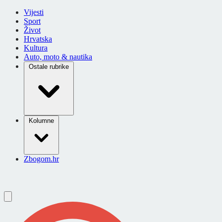
Vijesti
Sport
Život
Hrvatska
Kultura
Auto, moto & nautika
Ostale rubrike
Kolumne
Zbogom.hr