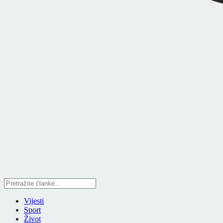
Vijesti
Sport
Život