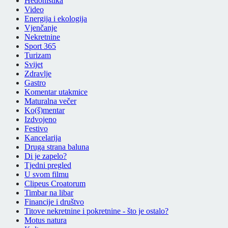
Hedonistika
Video
Energija i ekologija
Vjenčanje
Nekretnine
Sport 365
Turizam
Svijet
Zdravlje
Gastro
Komentar utakmice
Maturalna večer
Ko(š)mentar
Izdvojeno
Festivo
Kancelarija
Druga strana baluna
Di je zapelo?
Tjedni pregled
U svom filmu
Clipeus Croatorum
Timbar na libar
Financije i društvo
Titove nekretnine i pokretnine - što je ostalo?
Motus natura