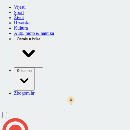
Vijesti
Sport
Život
Hrvatska
Kultura
Auto, moto & nautika
Ostale rubrike
Kolumne
Zbogom.hr