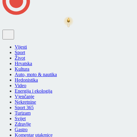
Vijesti
Sport
Život
Hrvatska
Kultura
Auto, moto & nautika
Hedonistika
Video
Energija i ekologija
Vjenčanje
Nekretnine
Sport 365
Turizam
Svijet
Zdravlje
Gastro
Komentar utakmice