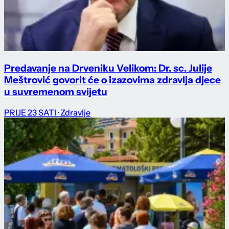
Predavanje na Drveniku Velikom: Dr. sc. Julije
Meštrović govorit će o izazovima zdravlja djece
u suvremenom svijetu
PRIJE 23 SATI
· Zdravlje