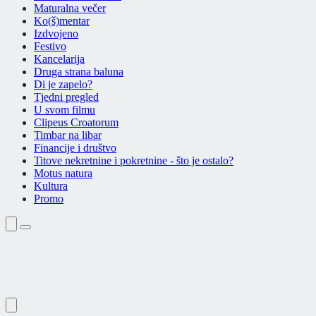
Maturalna večer
Ko(š)mentar
Izdvojeno
Festivo
Kancelarija
Druga strana baluna
Di je zapelo?
Tjedni pregled
U svom filmu
Clipeus Croatorum
Timbar na libar
Financije i društvo
Titove nekretnine i pokretnine - što je ostalo?
Motus natura
Kultura
Promo