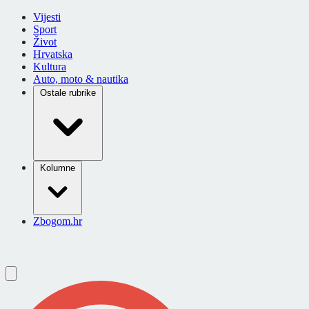
Vijesti
Sport
Život
Hrvatska
Kultura
Auto, moto & nautika
Ostale rubrike
Kolumne
Zbogom.hr