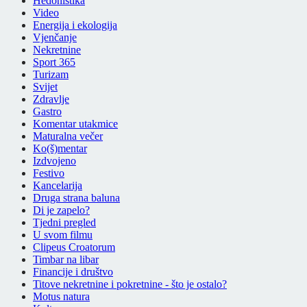
Hedonistika
Video
Energija i ekologija
Vjenčanje
Nekretnine
Sport 365
Turizam
Svijet
Zdravlje
Gastro
Komentar utakmice
Maturalna večer
Ko(š)mentar
Izdvojeno
Festivo
Kancelarija
Druga strana baluna
Di je zapelo?
Tjedni pregled
U svom filmu
Clipeus Croatorum
Timbar na libar
Financije i društvo
Titove nekretnine i pokretnine - što je ostalo?
Motus natura