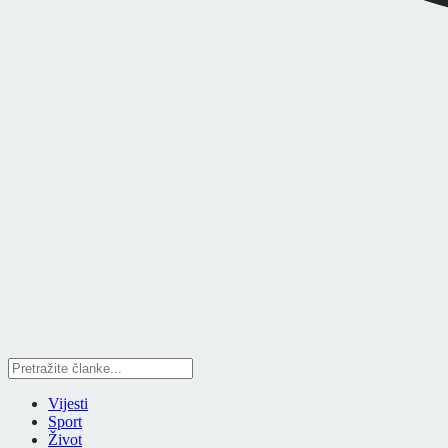
Vijesti
Sport
Život