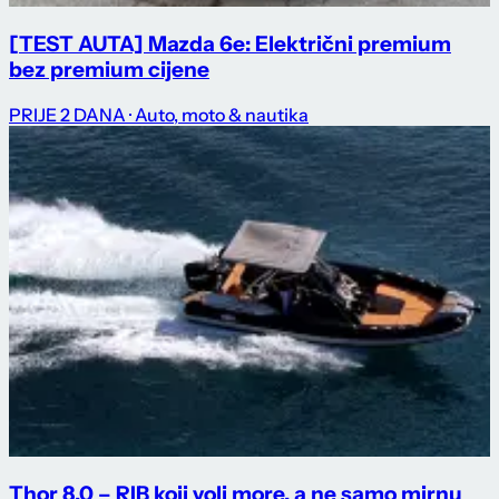
[TEST AUTA] Mazda 6e: Električni premium
bez premium cijene
PRIJE 2 DANA
· Auto, moto & nautika
Thor 8.0 – RIB koji voli more, a ne samo mirnu