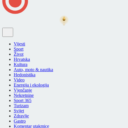
Vijesti
Sport
Život
Hrvatska
Kultura
Auto, moto & nautika
Hedonistika
Video
Energija i ekologija
Vjenčanje
Nekretnine
Sport 365
Turizam
Svijet
Zdravlje
Gastro
Komentar utakmice