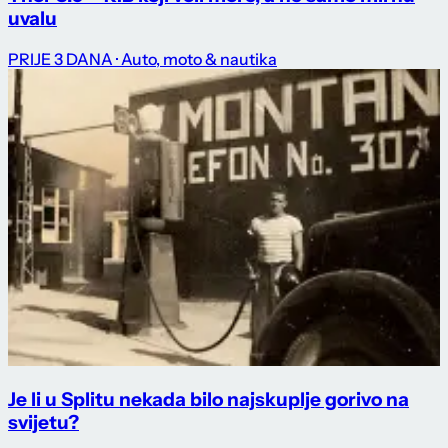
uvalu
PRIJE 3 DANA
· Auto, moto & nautika
Je li u Splitu nekada bilo najskuplje gorivo na
svijetu?