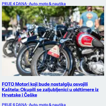
PRIJE 4 DANA
· Auto, moto & nautika
FOTO Motori koji bude nostalgiju osvojili
Kaštela: Okupili se zaljubljenici u oldtimere iz
Hrvatske i Češke
PRIJE 6 DANA
· Auto, moto & nautika