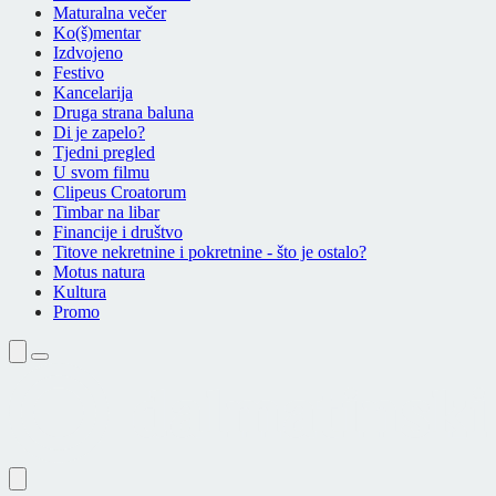
Maturalna večer
Ko(š)mentar
Izdvojeno
Festivo
Kancelarija
Druga strana baluna
Di je zapelo?
Tjedni pregled
U svom filmu
Clipeus Croatorum
Timbar na libar
Financije i društvo
Titove nekretnine i pokretnine - što je ostalo?
Motus natura
Kultura
Promo