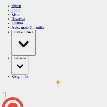
Vijesti
Sport
Život
Hrvatska
Kultura
Auto, moto & nautika
Ostale rubrike
Kolumne
Zbogom.hr