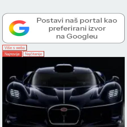
Više s weba
Najnovije
Najčitanije