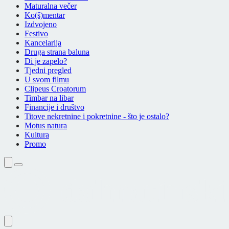
Maturalna večer
Ko(š)mentar
Izdvojeno
Festivo
Kancelarija
Druga strana baluna
Di je zapelo?
Tjedni pregled
U svom filmu
Clipeus Croatorum
Timbar na libar
Financije i društvo
Titove nekretnine i pokretnine - što je ostalo?
Motus natura
Kultura
Promo