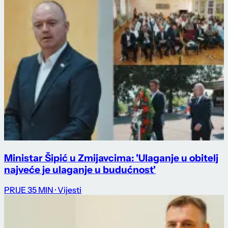
Ministar Šipić u Zmijavcima: 'Ulaganje u obitelj
najveće je ulaganje u budućnost'
PRIJE 35 MIN
· Vijesti