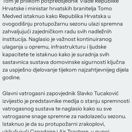
Tom je prilikom potpredsjednik Vlade Republike
Hrvatske i ministar hrvatskih branitelja Tomo
Medved istaknuo kako Republika Hrvatska u
ovogodišnju protupožarnu sezonu ulazi spremna
zahvaljujući zajedničkom radu svih nadležnih
institucija. Naglasio je važnost kontinuiranog
ulaganja u opremu, infrastrukturu i ljudske
kapacitete te istaknuo kako je suradnja svih
sastavnica sustava domovinske sigurnosti ključna
za uspješno djelovanje tijekom najzahtjevnijeg dijela
godine.
Glavni vatrogasni zapovjednik Slavko Tucaković
izvijestio je predstavnike medija o stanju spremnosti
vatrogasnog sustava te naglasio kako su sve
vatrogasne snage spremne za nadolazeću sezonu.
Istaknuo je da su protupožarni zrakoplovi,
uključujući Canadaire i Air Tractore, u punoj