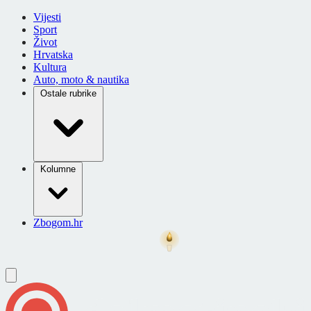
Vijesti
Sport
Život
Hrvatska
Kultura
Auto, moto & nautika
Ostale rubrike
Kolumne
Zbogom.hr