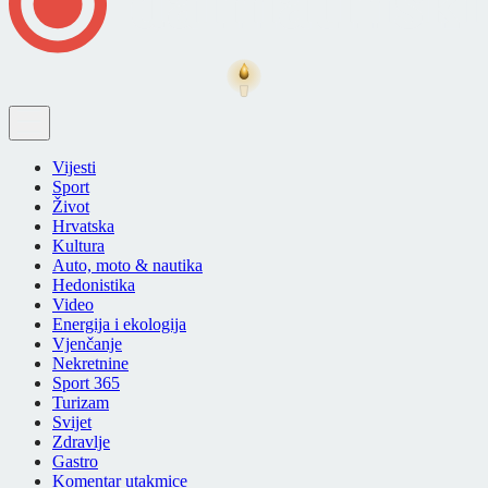
Vijesti
Sport
Život
Hrvatska
Kultura
Auto, moto & nautika
Hedonistika
Video
Energija i ekologija
Vjenčanje
Nekretnine
Sport 365
Turizam
Svijet
Zdravlje
Gastro
Komentar utakmice