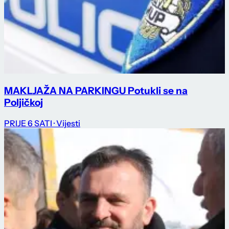
MAKLJAŽA NA PARKINGU Potukli se na
Poljičkoj
PRIJE 6 SATI
· Vijesti