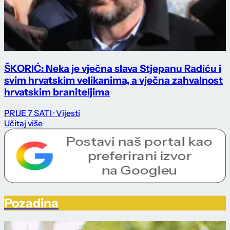
ŠKORIĆ: Neka je vječna slava Stjepanu Radiću i
svim hrvatskim velikanima, a vječna zahvalnost
hrvatskim braniteljima
PRIJE 7 SATI
· Vijesti
Učitaj više
Pozadina