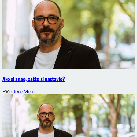
Ako si znao, zašto si nastavio?
Piše
Jere Meić