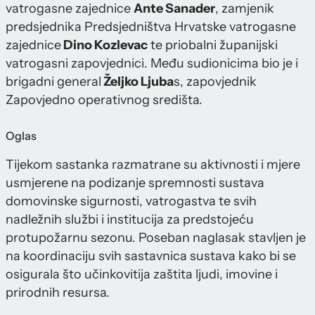
vatrogasne zajednice
Ante Sanader
, zamjenik
predsjednika Predsjedništva Hrvatske vatrogasne
zajednice
Dino Kozlevac
te priobalni županijski
vatrogasni zapovjednici. Među sudionicima bio je i
brigadni general
Željko Ljuba
s, zapovjednik
Zapovjedno operativnog središta.
Oglas
Tijekom sastanka razmatrane su aktivnosti i mjere
usmjerene na podizanje spremnosti sustava
domovinske sigurnosti, vatrogastva te svih
nadležnih službi i institucija za predstojeću
protupožarnu sezonu. Poseban naglasak stavljen je
na koordinaciju svih sastavnica sustava kako bi se
osigurala što učinkovitija zaštita ljudi, imovine i
prirodnih resursa.