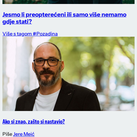
Jesmo li preopterećeni ili samo više nemamo
gdje stati?
Više s tagom #Pozadina
Ako si znao, zašto si nastavio?
Piše
Jere Meić