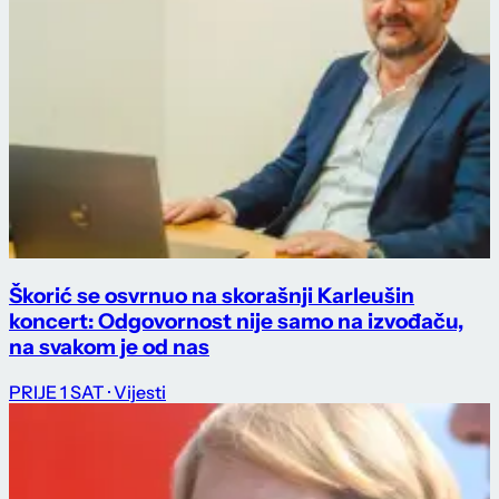
Škorić se osvrnuo na skorašnji Karleušin
koncert: Odgovornost nije samo na izvođaču,
na svakom je od nas
PRIJE 1 SAT
· Vijesti