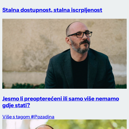
Stalna dostupnost, stalna iscrpljenost
Jesmo li preopterećeni ili samo više nemamo
gdje stati?
Više s tagom #Pozadina