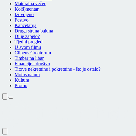
Maturalna večer
Ko(š)mentar
Izdvojeno
Festivo
Kancelarija
Druga strana baluna
Di je zapelo?
Tjedni pregled
U svom filmu
Clipeus Croatorum
Timbar na libar
Financije i društvo
Titove nekretnine i pokretnine - što je ostalo?
Motus natura
Kultura
Promo