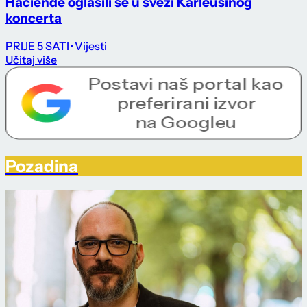
Haciende oglasili se u svezi Karleušinog
koncerta
PRIJE 5 SATI
· Vijesti
Učitaj više
Pozadina