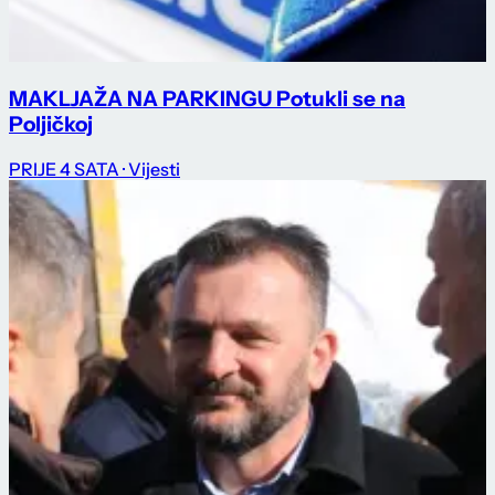
MAKLJAŽA NA PARKINGU Potukli se na
Poljičkoj
PRIJE 4 SATA
· Vijesti