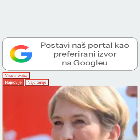
Više s weba
Najnovije
Najčitanije