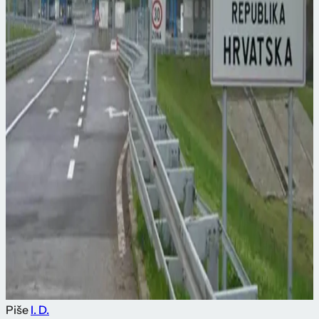
Piše
I. D.