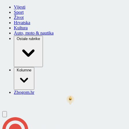
Vijesti
Sport
Život
Hrvatska
Kultura
Auto, moto & nautika
Ostale rubrike
Kolumne
Zbogom.hr