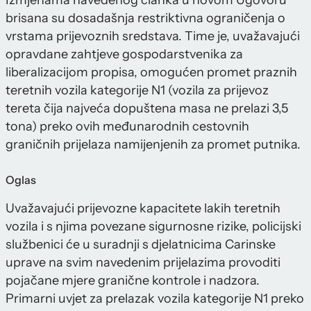
Izmjenama navedenog članka u novom Ugovoru
brisana su dosadašnja restriktivna ograničenja o
vrstama prijevoznih sredstava. Time je, uvažavajući
opravdane zahtjeve gospodarstvenika za
liberalizacijom propisa, omogućen promet praznih
teretnih vozila kategorije N1 (vozila za prijevoz
tereta čija najveća dopuštena masa ne prelazi 3,5
tona) preko ovih međunarodnih cestovnih
graničnih prijelaza namijenjenih za promet putnika.
Oglas
Uvažavajući prijevozne kapacitete lakih teretnih
vozila i s njima povezane sigurnosne rizike, policijski
službenici će u suradnji s djelatnicima Carinske
uprave na svim navedenim prijelazima provoditi
pojačane mjere granične kontrole i nadzora.
Primarni uvjet za prelazak vozila kategorije N1 preko