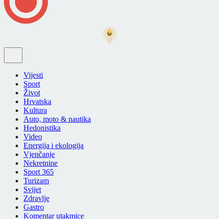
Vijesti
Sport
Život
Hrvatska
Kultura
Auto, moto & nautika
Hedonistika
Video
Energija i ekologija
Vjenčanje
Nekretnine
Sport 365
Turizam
Svijet
Zdravlje
Gastro
Komentar utakmice