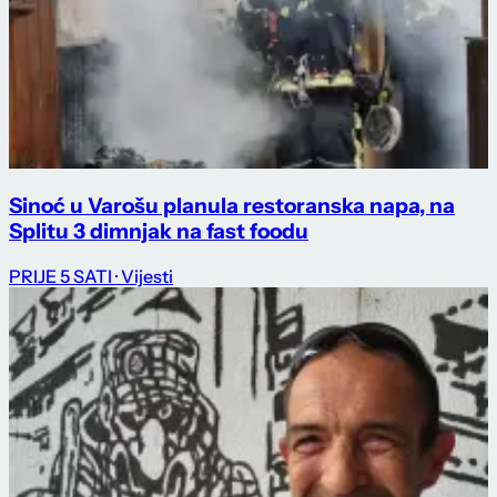
Sinoć u Varošu planula restoranska napa, na
Splitu 3 dimnjak na fast foodu
PRIJE 5 SATI
· Vijesti