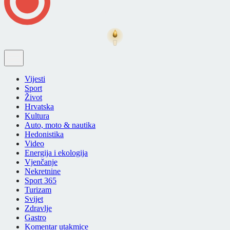
Vijesti
Sport
Život
Hrvatska
Kultura
Auto, moto & nautika
Hedonistika
Video
Energija i ekologija
Vjenčanje
Nekretnine
Sport 365
Turizam
Svijet
Zdravlje
Gastro
Komentar utakmice