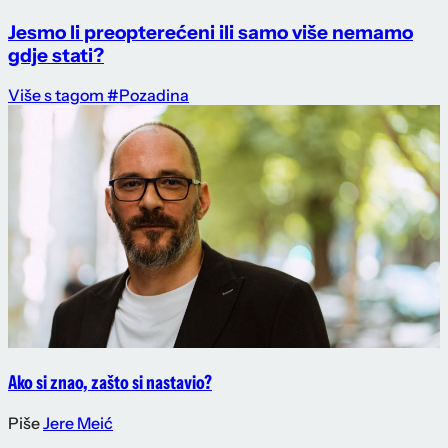
Jesmo li preopterećeni ili samo više nemamo
gdje stati?
Više s tagom #Pozadina
Ako si znao, zašto si nastavio?
Piše
Jere Meić