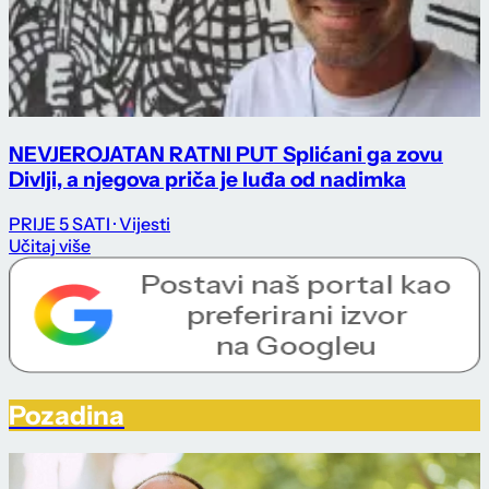
NEVJEROJATAN RATNI PUT Splićani ga zovu
Divlji, a njegova priča je luđa od nadimka
PRIJE 5 SATI
· Vijesti
Učitaj više
Pozadina