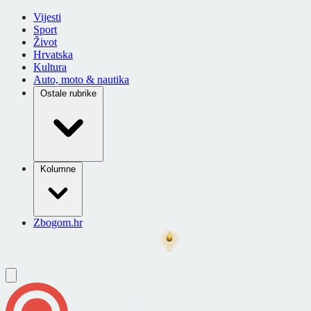
Vijesti
Sport
Život
Hrvatska
Kultura
Auto, moto & nautika
Ostale rubrike
Kolumne
Zbogom.hr