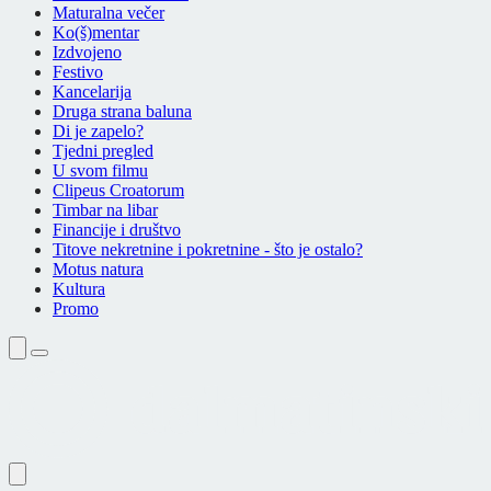
Maturalna večer
Ko(š)mentar
Izdvojeno
Festivo
Kancelarija
Druga strana baluna
Di je zapelo?
Tjedni pregled
U svom filmu
Clipeus Croatorum
Timbar na libar
Financije i društvo
Titove nekretnine i pokretnine - što je ostalo?
Motus natura
Kultura
Promo