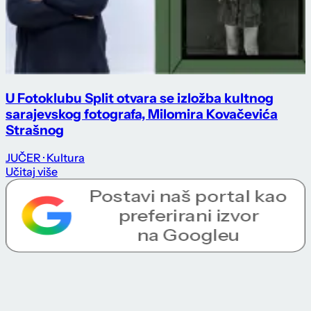
U Fotoklubu Split otvara se izložba kultnog
sarajevskog fotografa, Milomira Kovačevića
Strašnog
JUČER
· Kultura
Učitaj više