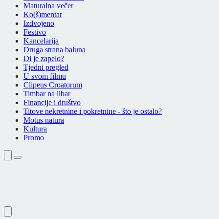
Maturalna večer
Ko(š)mentar
Izdvojeno
Festivo
Kancelarija
Druga strana baluna
Di je zapelo?
Tjedni pregled
U svom filmu
Clipeus Croatorum
Timbar na libar
Financije i društvo
Titove nekretnine i pokretnine - što je ostalo?
Motus natura
Kultura
Promo