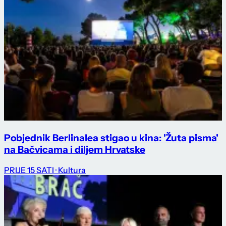
Pobjednik Berlinalea stigao u kina: 'Žuta pisma'
na Bačvicama i diljem Hrvatske
PRIJE 15 SATI
· Kultura