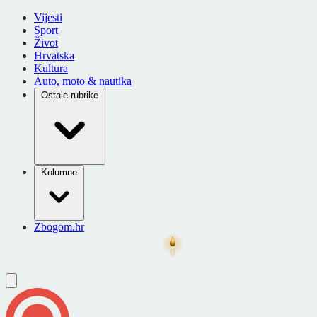
Vijesti
Sport
Život
Hrvatska
Kultura
Auto, moto & nautika
Ostale rubrike
Kolumne
Zbogom.hr