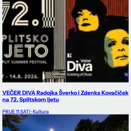
VEČER DIVA Radojka Šverko i Zdenka Kovačiček
na 72. Splitskom ljetu
PRIJE 11 SATI
· Kultura