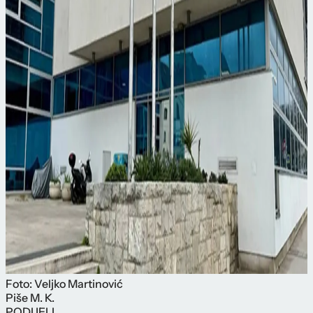
Foto: Veljko Martinović
Piše
M. K.
PODIJELI