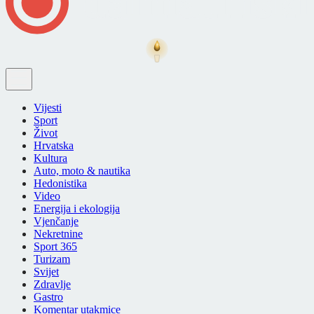
Vijesti
Sport
Život
Hrvatska
Kultura
Auto, moto & nautika
Hedonistika
Video
Energija i ekologija
Vjenčanje
Nekretnine
Sport 365
Turizam
Svijet
Zdravlje
Gastro
Komentar utakmice