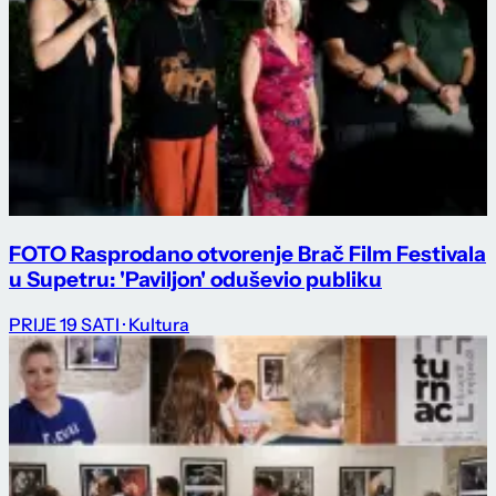
FOTO Rasprodano otvorenje Brač Film Festivala
u Supetru: 'Paviljon' oduševio publiku
PRIJE 19 SATI
· Kultura