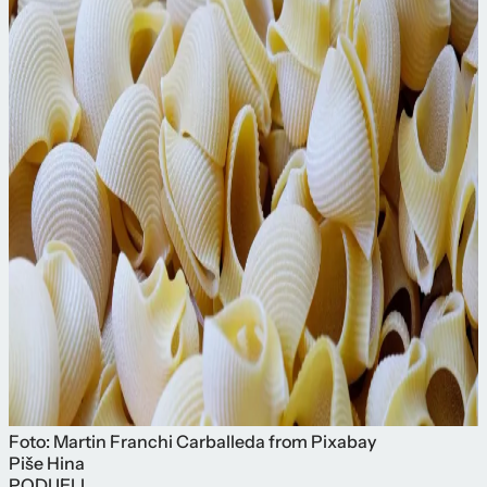
Foto: Martin Franchi Carballeda from Pixabay
Piše
Hina
PODIJELI