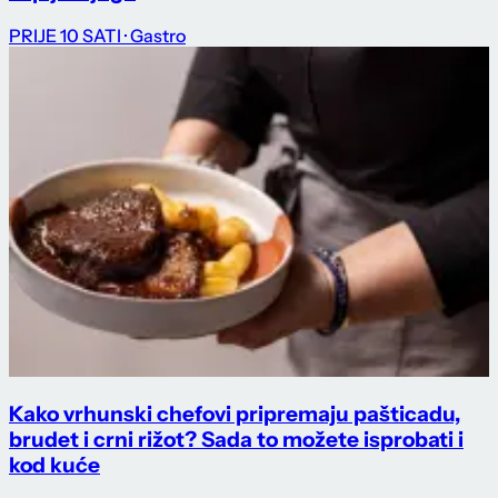
PRIJE 10 SATI
· Gastro
Kako vrhunski chefovi pripremaju pašticadu,
brudet i crni rižot? Sada to možete isprobati i
kod kuće