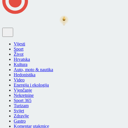
Vijesti
Sport
Život
Hrvatska
Kultura
Auto, moto & nautika
Hedonistika
Video
Energija i ekologija
Vjenčanje
Nekretnine
Sport 365
Turizam
Svijet
Zdravlje
Gastro
Komentar utakmice