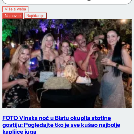
Više s weba
Najnovije
Najčitanije
FOTO Vinska noć u Blatu okupila stotine
gostiju: Pogledajte tko je sve kušao najbolje
kapljice juga