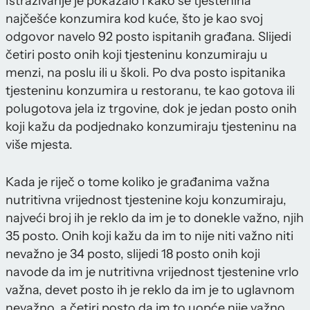
Istraživanje je pokazalo i kako se tjestenina
najčešće konzumira kod kuće, što je kao svoj
odgovor navelo 92 posto ispitanih građana. Slijedi
četiri posto onih koji tjesteninu konzumiraju u
menzi, na poslu ili u školi. Po dva posto ispitanika
tjesteninu konzumira u restoranu, te kao gotova ili
polugotova jela iz trgovine, dok je jedan posto onih
koji kažu da podjednako konzumiraju tjesteninu na
više mjesta.
Kada je riječ o tome koliko je građanima važna
nutritivna vrijednost tjestenine koju konzumiraju,
najveći broj ih je reklo da im je to donekle važno, njih
35 posto. Onih koji kažu da im to nije niti važno niti
nevažno je 34 posto, slijedi 18 posto onih koji
navode da im je nutritivna vrijednost tjestenine vrlo
važna, devet posto ih je reklo da im je to uglavnom
nevažno, a četiri posto da im to uopće nije važno.