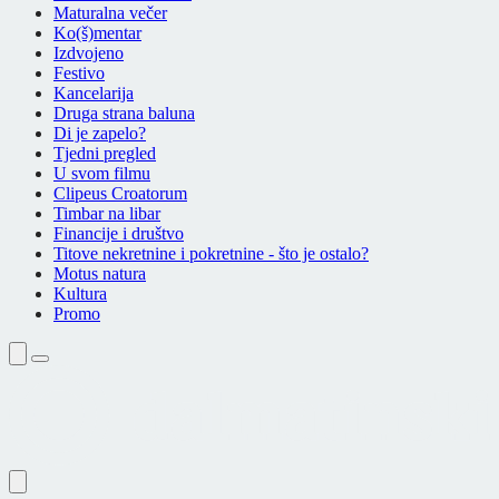
Maturalna večer
Ko(š)mentar
Izdvojeno
Festivo
Kancelarija
Druga strana baluna
Di je zapelo?
Tjedni pregled
U svom filmu
Clipeus Croatorum
Timbar na libar
Financije i društvo
Titove nekretnine i pokretnine - što je ostalo?
Motus natura
Kultura
Promo