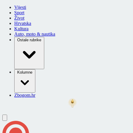
Vijesti
Sport
Život
Hrvatska
Kultura
Auto, moto & nautika
Ostale rubrike
Kolumne
Zbogom.hr