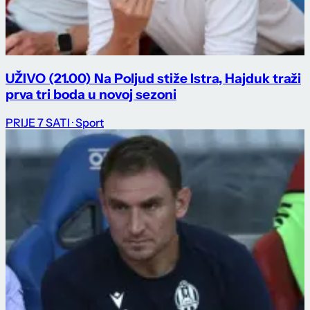
UŽIVO (21.00) Na Poljud stiže Istra, Hajduk traži
prva tri boda u novoj sezoni
PRIJE 7 SATI
· Sport