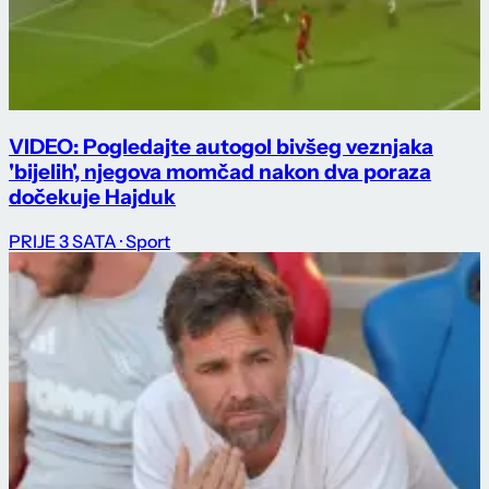
VIDEO: Pogledajte autogol bivšeg veznjaka
'bijelih', njegova momčad nakon dva poraza
dočekuje Hajduk
PRIJE 3 SATA
· Sport