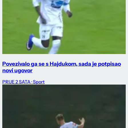
Povezivalo ga se s Hajdukom, sada je potpisao
novi ugovor
PRIJE 2 SATA
· Sport