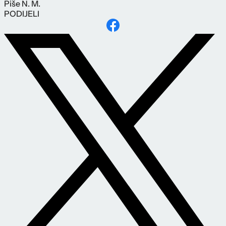
Piše
N. M.
PODIJELI