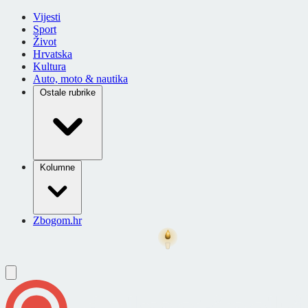
Vijesti
Sport
Život
Hrvatska
Kultura
Auto, moto & nautika
Ostale rubrike
Kolumne
Zbogom.hr