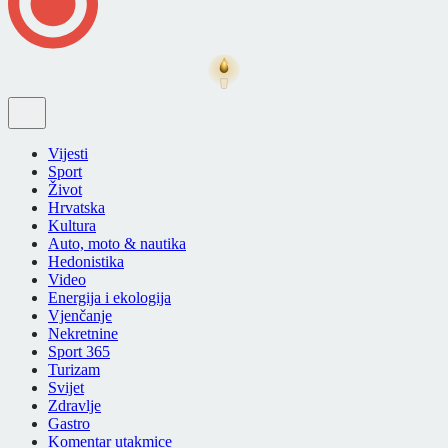
Vijesti
Sport
Život
Hrvatska
Kultura
Auto, moto & nautika
Hedonistika
Video
Energija i ekologija
Vjenčanje
Nekretnine
Sport 365
Turizam
Svijet
Zdravlje
Gastro
Komentar utakmice