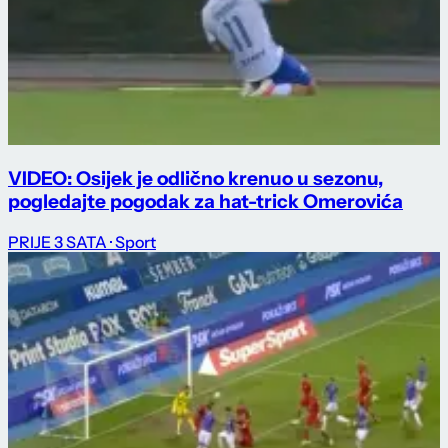
VIDEO: Osijek je odlično krenuo u sezonu,
pogledajte pogodak za hat-trick Omerovića
PRIJE 3 SATA
· Sport