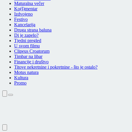
Maturalna večer
Ko(š)mentar
Izdvojeno
Festivo
Kancelarija
Druga strana baluna
Di je zapelo?
Tjedni pregled
U svom filmu
Clipeus Croatorum
Timbar na libar
Financije i društvo
Titove nekretnine i pokretnine - što je ostalo?
Motus natura
Kultura
Promo