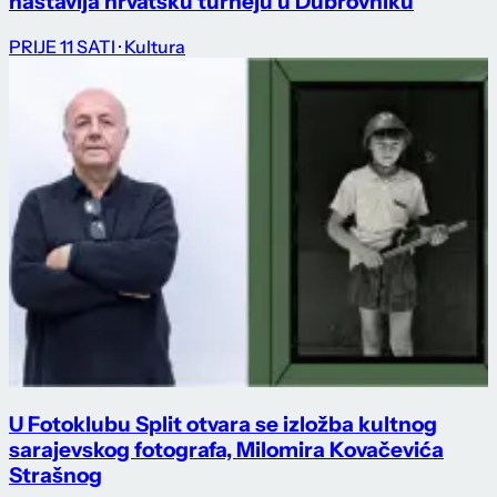
nastavlja hrvatsku turneju u Dubrovniku
PRIJE 11 SATI
· Kultura
U Fotoklubu Split otvara se izložba kultnog
sarajevskog fotografa, Milomira Kovačevića
Strašnog