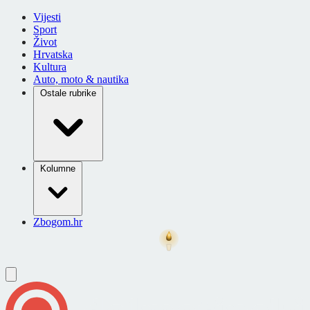
Vijesti
Sport
Život
Hrvatska
Kultura
Auto, moto & nautika
Ostale rubrike
Kolumne
Zbogom.hr