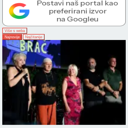
Više s weba
Najnovije
Najčitanije