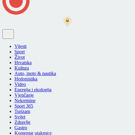
Vijesti
Sport
Život
Hrvatska
Kultura
Auto, moto & nautika
Hedonistika
Video
Energija i ekologija
Vjenčanje
Nekretnine
Sport 365
Turizam
Svijet
Zdravlje
Gastro
Komentar utakmice