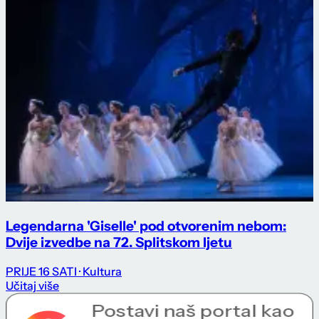
Legendarna 'Giselle' pod otvorenim nebom:
Dvije izvedbe na 72. Splitskom ljetu
PRIJE 16 SATI
· Kultura
Učitaj više