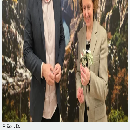
Piše
I. D.