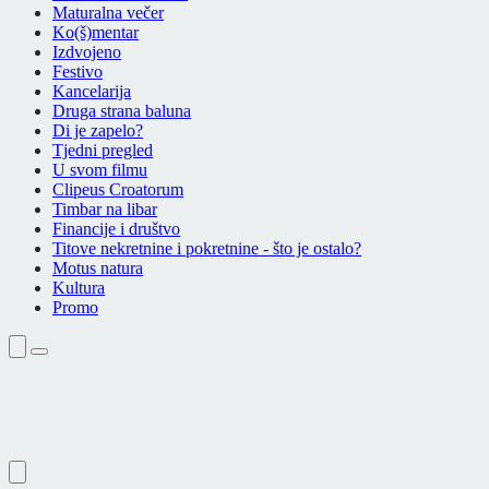
Maturalna večer
Ko(š)mentar
Izdvojeno
Festivo
Kancelarija
Druga strana baluna
Di je zapelo?
Tjedni pregled
U svom filmu
Clipeus Croatorum
Timbar na libar
Financije i društvo
Titove nekretnine i pokretnine - što je ostalo?
Motus natura
Kultura
Promo