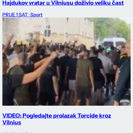
Hajdukov vratar u Vilniusu doživio veliku čast
PRIJE 1 SAT
· Sport
VIDEO: Pogledajte prolazak Torcide kroz
Vilnius