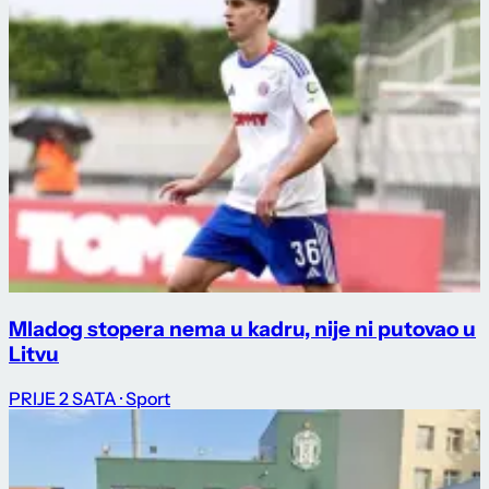
Mladog stopera nema u kadru, nije ni putovao u
Litvu
PRIJE 2 SATA
· Sport