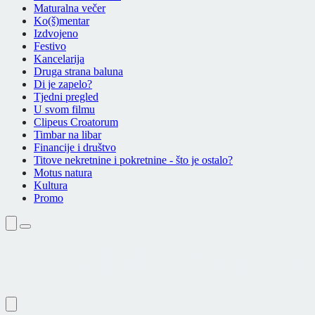
Maturalna večer
Ko(š)mentar
Izdvojeno
Festivo
Kancelarija
Druga strana baluna
Di je zapelo?
Tjedni pregled
U svom filmu
Clipeus Croatorum
Timbar na libar
Financije i društvo
Titove nekretnine i pokretnine - što je ostalo?
Motus natura
Kultura
Promo