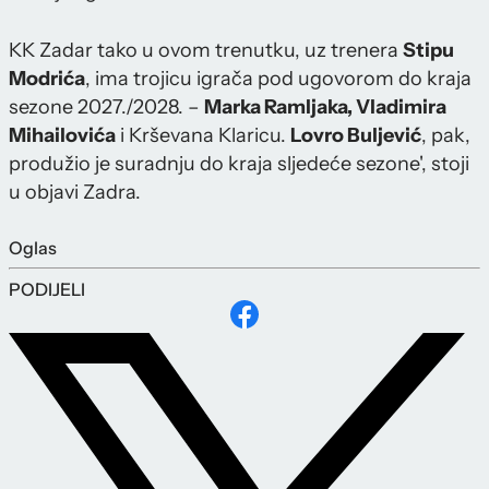
KK Zadar tako u ovom trenutku, uz trenera
Stipu
Modrića
, ima trojicu igrača pod ugovorom do kraja
sezone 2027./2028. –
Marka Ramljaka, Vladimira
Mihailovića
i Krševana Klaricu.
Lovro Buljević
, pak,
produžio je suradnju do kraja sljedeće sezone', stoji
u objavi Zadra.
Oglas
PODIJELI