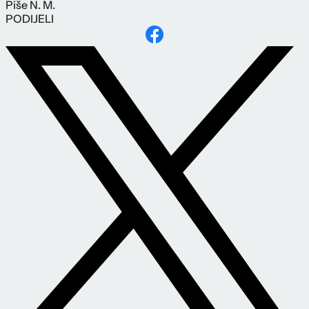
Piše
N. M.
PODIJELI