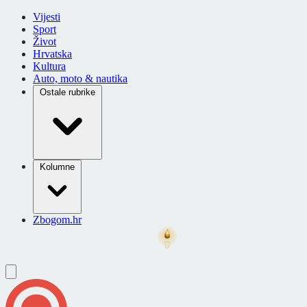
Vijesti
Sport
Život
Hrvatska
Kultura
Auto, moto & nautika
Ostale rubrike
Kolumne
Zbogom.hr