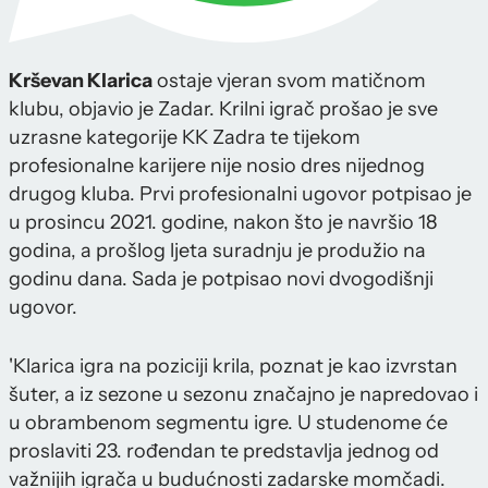
Krševan Klarica
ostaje vjeran svom matičnom
klubu, objavio je Zadar. Krilni igrač prošao je sve
uzrasne kategorije KK Zadra te tijekom
profesionalne karijere nije nosio dres nijednog
drugog kluba. Prvi profesionalni ugovor potpisao je
u prosincu 2021. godine, nakon što je navršio 18
godina, a prošlog ljeta suradnju je produžio na
godinu dana. Sada je potpisao novi dvogodišnji
ugovor.
'Klarica igra na poziciji krila, poznat je kao izvrstan
šuter, a iz sezone u sezonu značajno je napredovao i
u obrambenom segmentu igre. U studenome će
proslaviti 23. rođendan te predstavlja jednog od
važnijih igrača u budućnosti zadarske momčadi.