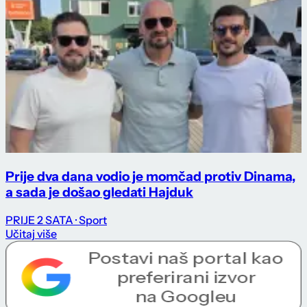
Prije dva dana vodio je momčad protiv Dinama,
a sada je došao gledati Hajduk
PRIJE 2 SATA
· Sport
Učitaj više