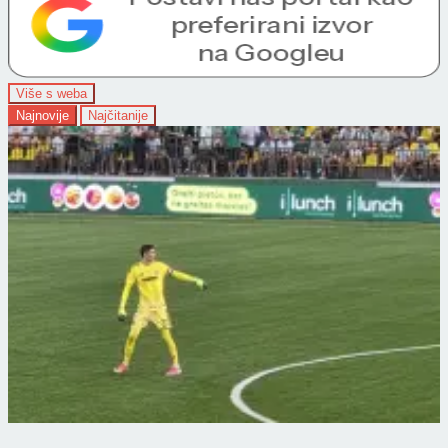
Više s weba
Najnovije
Najčitanije