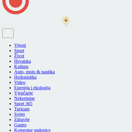
Vijesti
Sport
Život
Hrvatska
Kultura
Auto, moto & nautika
Hedonistika
Video
Energija i ekologija
Vjenčanje
Nekretnine
Sport 365
Turizam
Svijet
Zdravlje
Gastro
Komentar utakmice