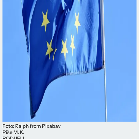
Foto: Ralph from Pixabay
Piše
M. K.
PODIJELI