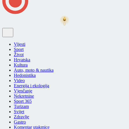
Vijesti
Sport
Život
Hrvatska
Kultura
Auto, moto & nautika
Hedonistika
Video
Energija i ekologija
Vjenčanje
Nekretnine
Sport 365
Turizam
Svijet
Zdravlje
Gastro
Komentar utakmice