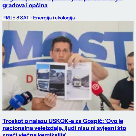
gradova i općina
PRIJE 8 SATI
· Energija i ekologija
Troskot o nalazu USKOK-a za Gospić: 'Ovo je
nacionalna veleizdaja, ljudi nisu ni svjesni što
znači vječna kemikalija'