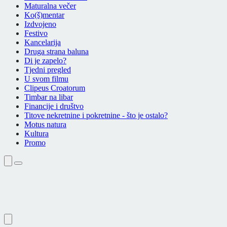
Maturalna večer
Ko(š)mentar
Izdvojeno
Festivo
Kancelarija
Druga strana baluna
Di je zapelo?
Tjedni pregled
U svom filmu
Clipeus Croatorum
Timbar na libar
Financije i društvo
Titove nekretnine i pokretnine - što je ostalo?
Motus natura
Kultura
Promo