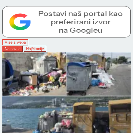
Više s weba
Najnovije
Najčitanije