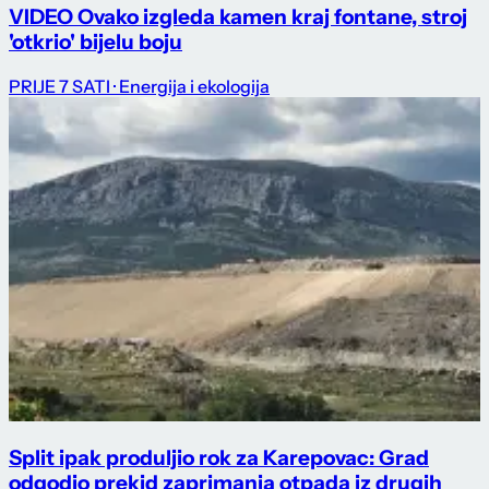
VIDEO Ovako izgleda kamen kraj fontane, stroj
'otkrio' bijelu boju
PRIJE 7 SATI
· Energija i ekologija
Split ipak produljio rok za Karepovac: Grad
odgodio prekid zaprimanja otpada iz drugih