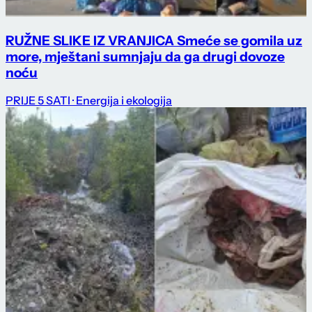
RUŽNE SLIKE IZ VRANJICA Smeće se gomila uz
more, mještani sumnjaju da ga drugi dovoze
noću
PRIJE 5 SATI
· Energija i ekologija