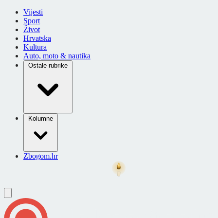
Vijesti
Sport
Život
Hrvatska
Kultura
Auto, moto & nautika
Ostale rubrike
Kolumne
Zbogom.hr