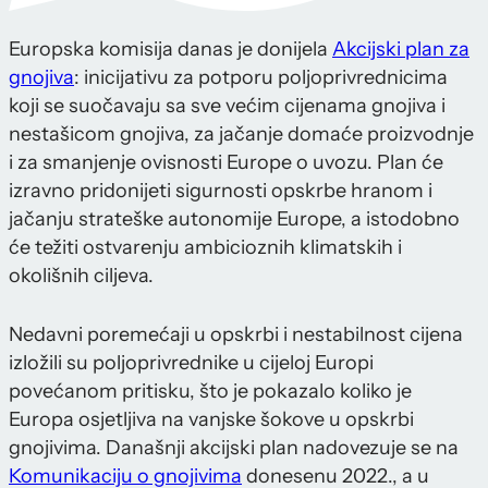
Europska komisija danas je donijela
Akcijski plan za
gnojiva
: inicijativu za potporu poljoprivrednicima
koji se suočavaju sa sve većim cijenama gnojiva i
nestašicom gnojiva, za jačanje domaće proizvodnje
i za smanjenje ovisnosti Europe o uvozu. Plan će
izravno pridonijeti sigurnosti opskrbe hranom i
jačanju strateške autonomije Europe, a istodobno
će težiti ostvarenju ambicioznih klimatskih i
okolišnih ciljeva.
Nedavni poremećaji u opskrbi i nestabilnost cijena
izložili su poljoprivrednike u cijeloj Europi
povećanom pritisku, što je pokazalo koliko je
Europa osjetljiva na vanjske šokove u opskrbi
gnojivima. Današnji akcijski plan nadovezuje se na
Komunikaciju o gnojivima
donesenu 2022., a u