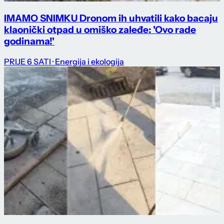
IMAMO SNIMKU Dronom ih uhvatili kako bacaju
klaonički otpad u omiško zaleđe: 'Ovo rade
godinama!'
PRIJE 6 SATI
· Energija i ekologija