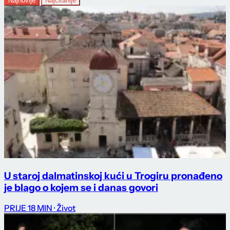
Najnovije
Najčitanije
U staroj dalmatinskoj kući u Trogiru pronađeno
je blago o kojem se i danas govori
PRIJE 18 MIN
· Život