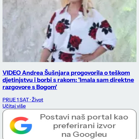
VIDEO Andrea Šušnjara progovorila o teškom
djetinjstvu i borbi s rakom: 'Imala sam direktne
razgovore s Bogom'
PRIJE 1 SAT
· Život
Učitaj više