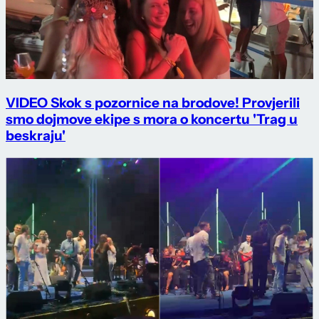
VIDEO Skok s pozornice na brodove! Provjerili
smo dojmove ekipe s mora o koncertu 'Trag u
beskraju'