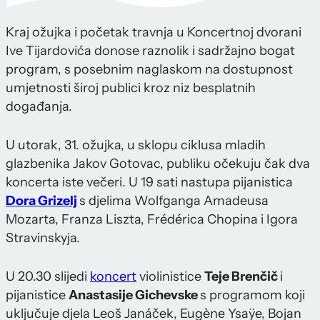
Kraj ožujka i početak travnja u Koncertnoj dvorani
Ive Tijardovića donose raznolik i sadržajno bogat
program, s posebnim naglaskom na dostupnost
umjetnosti široj publici kroz niz besplatnih
događanja.
U utorak, 31. ožujka, u sklopu ciklusa mladih
glazbenika Jakov Gotovac, publiku očekuju čak dva
koncerta iste večeri. U 19 sati nastupa pijanistica
Dora Grizelj
s djelima Wolfganga Amadeusa
Mozarta, Franza Liszta, Frédérica Chopina i Igora
Stravinskyja.
U 20.30 slijedi
koncert
violinistice
Teje Brenčič
i
pijanistice
Anastasije Gichevske
s programom koji
uključuje djela Leoš Janáček, Eugène Ysaÿe, Bojan