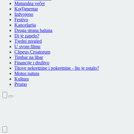
Maturalna večer
Ko(š)mentar
Izdvojeno
Festivo
Kancelarija
Druga strana baluna
Di je zapelo?
Tjedni pregled
U svom filmu
Clipeus Croatorum
Timbar na libar
Financije i društvo
Titove nekretnine i pokretnine - što je ostalo?
Motus natura
Kultura
Promo