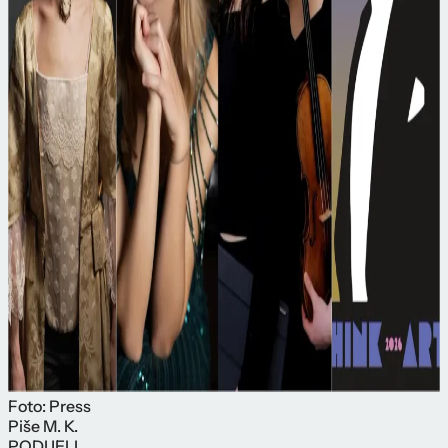
Foto: Press
Piše
M. K.
PODIJELI