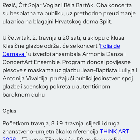
Rezič, Črt Sojar Voglar i Béla Bartók. Oba koncerta
su besplatna za publiku, uz prethodno preuzimanje
ulaznica na blagajni Hrvatskog doma Split.
U četvrtak, 2. travnja u 20 sati, u sklopu ciklusa
Klasične glazbe održat će se koncert '
Folía de
Carnaval
' u izvedbi ansambala Armonía Danza i
ConcertArt Ensemble. Program donosi povijesne
plesove s maskama uz glazbu Jean-Baptista Lullyja i
Antonija Vivaldija, pružajući publici jedinstven spoj
glazbe i scenskog pokreta u autentičnom
baroknom duhu
Oglas
Početkom travnja, 8. i 9. travnja, slijedi i druga
znanstveno-umjetnička konferencija
THINK ART
2026
– 'Tragom Tijardovića: 50 godina poslije',