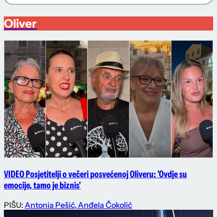
Oliver
VIDEO Posjetitelji o večeri posvećenoj Oliveru: 'Ovdje su
emocije, tamo je biznis'
PIŠU:
Antonia Pešić
,
Anđela Čokolić