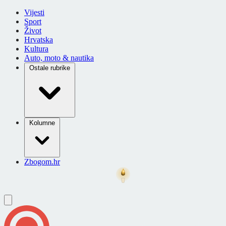
Vijesti
Sport
Život
Hrvatska
Kultura
Auto, moto & nautika
Ostale rubrike
Kolumne
Zbogom.hr