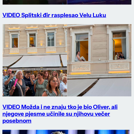
VIDEO Splitski đir rasplesao Velu Luku
VIDEO Možda i ne znaju tko je bio Oliver, ali
njegove pjesme učinile su njihovu večer
posebnom