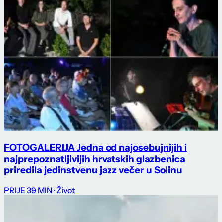
FOTOGALERIJA Jedna od najosebujnijih i
najprepoznatljivijih hrvatskih glazbenica
priredila jedinstvenu jazz večer u Solinu
PRIJE 39 MIN
· Život