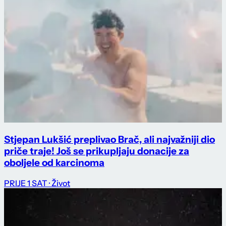
Stjepan Lukšić preplivao Brač, ali najvažniji dio
priče traje! Još se prikupljaju donacije za
oboljele od karcinoma
PRIJE 1 SAT
· Život