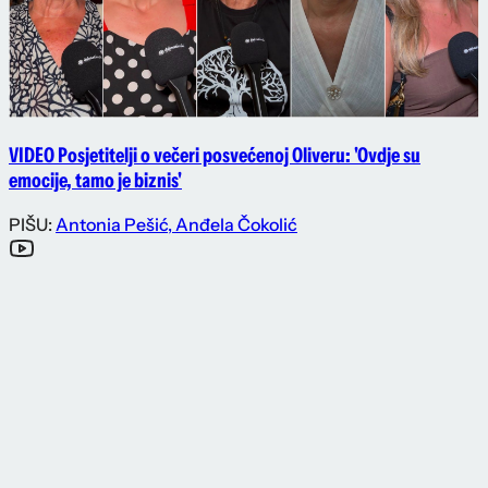
VIDEO Posjetitelji o večeri posvećenoj Oliveru: 'Ovdje su
emocije, tamo je biznis'
PIŠU:
Antonia Pešić
,
Anđela Čokolić