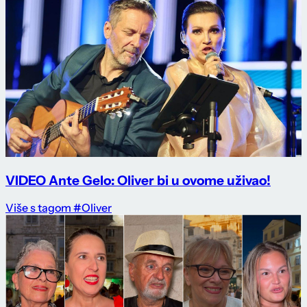
VIDEO Ante Gelo: Oliver bi u ovome uživao!
Više s tagom #Oliver