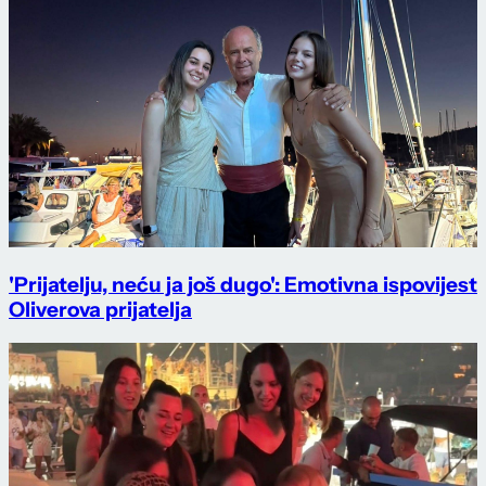
'Prijatelju, neću ja još dugo': Emotivna ispovijest
Oliverova prijatelja