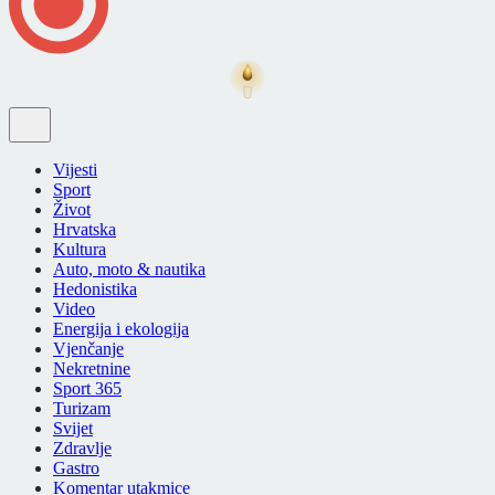
Vijesti
Sport
Život
Hrvatska
Kultura
Auto, moto & nautika
Hedonistika
Video
Energija i ekologija
Vjenčanje
Nekretnine
Sport 365
Turizam
Svijet
Zdravlje
Gastro
Komentar utakmice