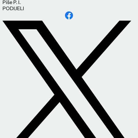
Piše
P. I.
PODIJELI