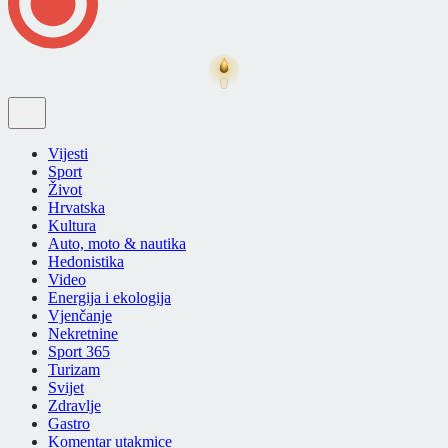
Vijesti
Sport
Život
Hrvatska
Kultura
Auto, moto & nautika
Hedonistika
Video
Energija i ekologija
Vjenčanje
Nekretnine
Sport 365
Turizam
Svijet
Zdravlje
Gastro
Komentar utakmice