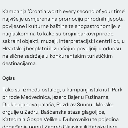
Kampanja 'Croatia worth every second of your time'
najviše je usmjerena na promociju prirodnih ljepota,
povijesne i kulturne baštine te enogastronomije, s
naglaskom na to kako su brojni parkovi prirode,
sakralni objekti, muzeji, interpretacijski centri i dr., u
Hrvatskoj besplatni ili značajno povoljniji u odnosu
na slične sadržaje u konkurentskim turističkim
destinacijama.
Oglas
Tako su, između ostalog, u kampanji istaknuti Park
prirode Medvednica, jezero Bajer u Fužinama,
Dioklecijanova palača, Pozdrav Suncu i Morske
orgulje u Zadru, Bašćanska staza glagoljice,
Katedrala Gospe Velike u Dubrovniku te pojedina
događanja poput Zagreb Classica ili Rabske fjere