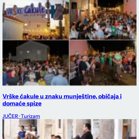
Vrške ćakule u znaku munještine, običaja i
domaće spize
JUČER
· Turizam