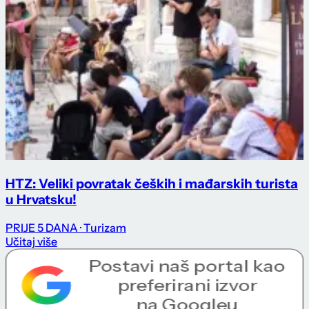
HTZ: Veliki povratak čeških i mađarskih turista
u Hrvatsku!
PRIJE 5 DANA
· Turizam
Učitaj više