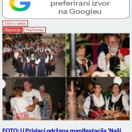
Više s weba
Najnovije
Najčitanije
FOTO: U Privlaci održana manifestacija 'Naši