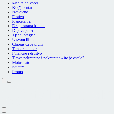
Maturalna večer
Ko(š)mentar
Izdvojeno
Festivo
Kancelarija
Druga strana baluna
Di je zapelo?
Tjedni pregled
U svom filmu
Clipeus Croatorum
Timbar na libar
Financije i društvo
Titove nekretnine i pokretnine - što je ostalo?
Motus natura
Kultura
Promo