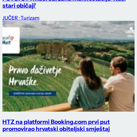
stari običaji'
JUČER
· Turizam
HTZ na platformi Booking.com prvi put
promovirao hrvatski obiteljski smještaj