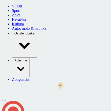
Vijesti
Sport
Život
Hrvatska
Kultura
Auto, moto & nautika
Ostale rubrike
Kolumne
Zbogom.hr