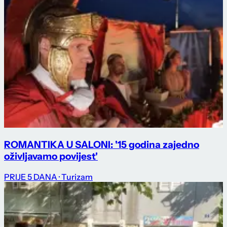
ROMANTIKA U SALONI: '15 godina zajedno
oživljavamo povijest'
PRIJE 5 DANA
· Turizam