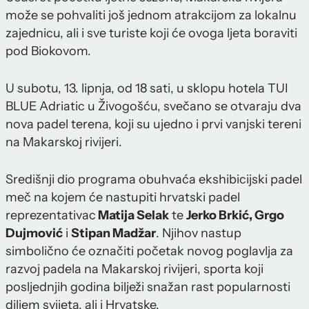
može se pohvaliti još jednom atrakcijom za lokalnu
zajednicu, ali i sve turiste koji će ovoga ljeta boraviti
pod Biokovom.
U subotu, 13. lipnja, od 18 sati, u sklopu hotela TUI
BLUE Adriatic u Živogošću, svečano se otvaraju dva
nova padel terena, koji su ujedno i prvi vanjski tereni
na Makarskoj rivijeri.
Središnji dio programa obuhvaća ekshibicijski padel
meč na kojem će nastupiti hrvatski padel
reprezentativac
Matija Selak
te
Jerko Brkić, Grgo
Dujmović
i
Stipan Madžar
. Njihov nastup
simbolično će označiti početak novog poglavlja za
razvoj padela na Makarskoj rivijeri, sporta koji
posljednjih godina bilježi snažan rast popularnosti
diljem svijeta, ali i Hrvatske.