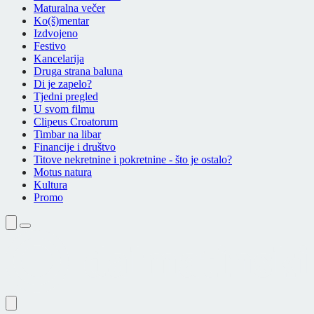
Maturalna večer
Ko(š)mentar
Izdvojeno
Festivo
Kancelarija
Druga strana baluna
Di je zapelo?
Tjedni pregled
U svom filmu
Clipeus Croatorum
Timbar na libar
Financije i društvo
Titove nekretnine i pokretnine - što je ostalo?
Motus natura
Kultura
Promo