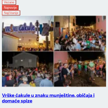
Vezane
Najnovije
Najčitanije
Vrške ćakule u znaku munještine, običaja i
domaće spize