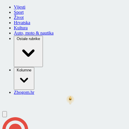
Vijesti
Sport
Život
Hrvatska
Kultura
Auto, moto & nautika
Ostale rubrike
Kolumne
Zbogom.hr