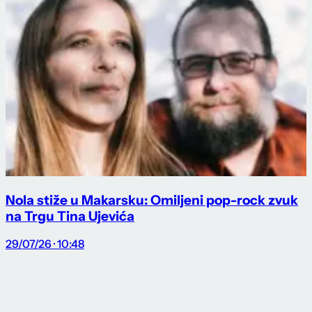
Nola stiže u Makarsku: Omiljeni pop-rock zvuk
na Trgu Tina Ujevića
29/07/26 · 10:48