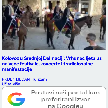
Kolovoz u Srednjoj Dalmaciji: Vrhunac ljeta uz
najveće festivale, koncerte i tradicionalne
manifestacije
PRIJE 1 TJEDAN
· Turizam
Učitaj više