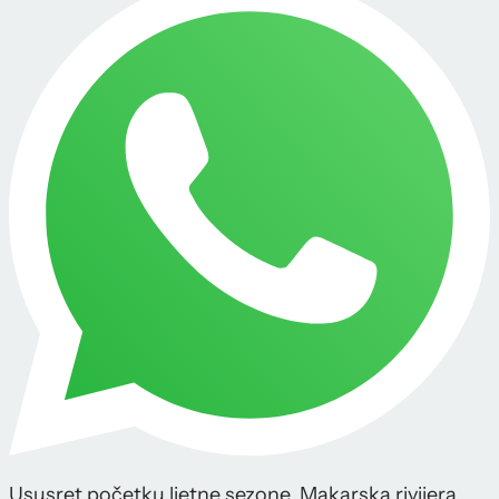
Ususret početku ljetne sezone, Makarska rivijera