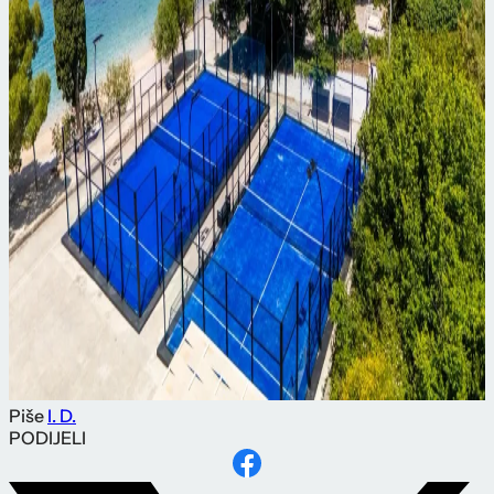
Piše
I. D.
PODIJELI