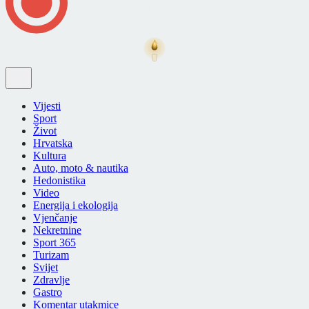
Vijesti
Sport
Život
Hrvatska
Kultura
Auto, moto & nautika
Hedonistika
Video
Energija i ekologija
Vjenčanje
Nekretnine
Sport 365
Turizam
Svijet
Zdravlje
Gastro
Komentar utakmice