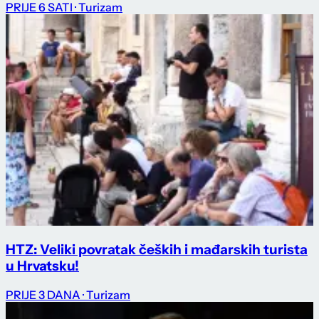
PRIJE 6 SATI
· Turizam
HTZ: Veliki povratak čeških i mađarskih turista
u Hrvatsku!
PRIJE 3 DANA
· Turizam