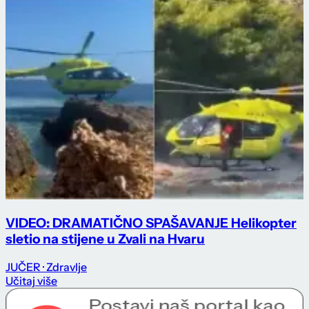
VIDEO: DRAMATIČNO SPAŠAVANJE Helikopter
sletio na stijene u Zvali na Hvaru
JUČER
· Zdravlje
Učitaj više