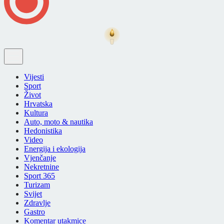
Vijesti
Sport
Život
Hrvatska
Kultura
Auto, moto & nautika
Hedonistika
Video
Energija i ekologija
Vjenčanje
Nekretnine
Sport 365
Turizam
Svijet
Zdravlje
Gastro
Komentar utakmice