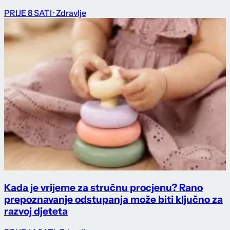
PRIJE 8 SATI
· Zdravlje
Kada je vrijeme za stručnu procjenu? Rano
prepoznavanje odstupanja može biti ključno za
razvoj djeteta