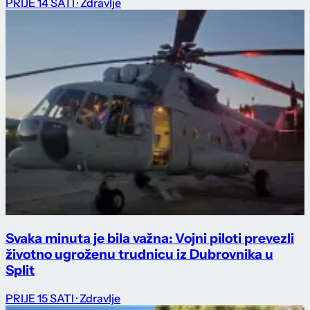
PRIJE 14 SATI
· Zdravlje
Svaka minuta je bila važna: Vojni piloti prevezli
životno ugroženu trudnicu iz Dubrovnika u
Split
PRIJE 15 SATI
· Zdravlje