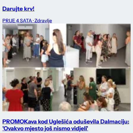
Darujte krv!
PRIJE 4 SATA
· Zdravlje
PROMO
Kava kod Uglešića oduševila Dalmaciju:
'Ovakvo mjesto još nismo vidjeli'