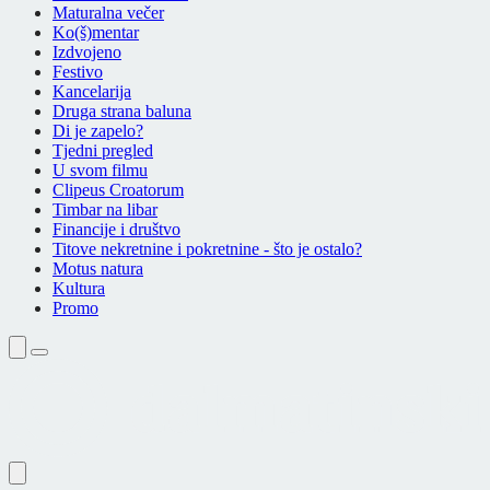
Maturalna večer
Ko(š)mentar
Izdvojeno
Festivo
Kancelarija
Druga strana baluna
Di je zapelo?
Tjedni pregled
U svom filmu
Clipeus Croatorum
Timbar na libar
Financije i društvo
Titove nekretnine i pokretnine - što je ostalo?
Motus natura
Kultura
Promo