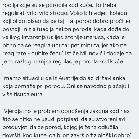
rodilja koje su se porodile kod kuće. To treba
regulirati vrlo, vrlo strogo. Volio bih vidjeti kolegu
koji bi potpisao da će taj i taj porod dobro proći jer
postoji i niz situacija nakon poroda, kada dođe do
velikog krvarenja uslijed atonije uterusa, kada je
bitno da se reagira unutar pet minuta, jer ako ne
reagirate - gubite ženu', ističe Milinović i dodaje da
je to razlog manjka regulacije poroda kod kuće.
Imamo situaciju da iz Austrije dolazi državljanka
koja pomaže pri porodu. Oni se navodno plaćaju i
više tisuća eura.
'Vjerojatno je problem donošenja zakona kod nas
što se nitko ne usudi potpisati da su stvoreni svi
preduvjeti da će porod, kojeg je žena odlučila
dovršiti kod kuće, da bi on završio fiziološki dobro',