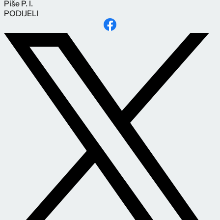
Piše
P. I.
PODIJELI