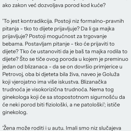
ako zakon već dozvoljava porod kod kuće?
'To jest kontradikcija. Postoji niz formalno-pravnih
pitanja - tko to dijete prijavljuje? Da li ga majka
prijavljuje? Postoji mogućnost za trgovanje
bebama. Postavljam pitanje - tko će prijaviti to
dijete? Tko će ustanoviti da je baš ta majka rodila to
dijete? Što se tiče ovog poroda u kojem je preminuo
jedan od blizanaca - da se on dovršio primjerice u
Petrovoj, oba bi djeteta bila živa, naveo je Goluža
koji vjerojatno ima više iskustva. Blizanačka
trudnoća je visokorizična trudnoća. Nema tog
ginekologa koji će sa stopostotnom sigurnošću da
će neki porod biti fiziološki, a ne patološki'; ističe
ginekolog.
'Žena može roditi i u autu. Imali smo niz slučajeva