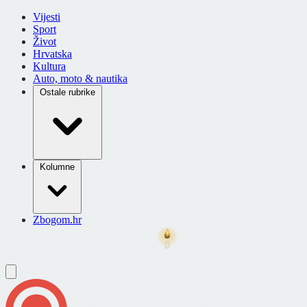
Vijesti
Sport
Život
Hrvatska
Kultura
Auto, moto & nautika
Ostale rubrike
Kolumne
Zbogom.hr