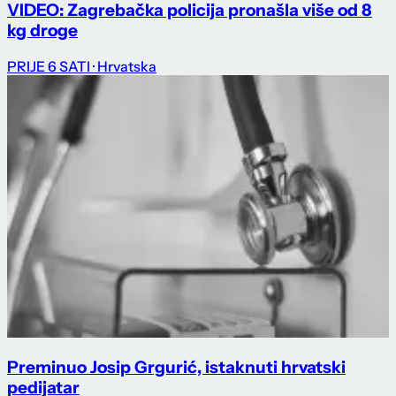
VIDEO: Zagrebačka policija pronašla više od 8
kg droge
PRIJE 6 SATI
· Hrvatska
Preminuo Josip Grgurić, istaknuti hrvatski
pedijatar