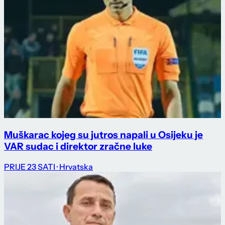
Muškarac kojeg su jutros napali u Osijeku je
VAR sudac i direktor zračne luke
PRIJE 23 SATI
· Hrvatska