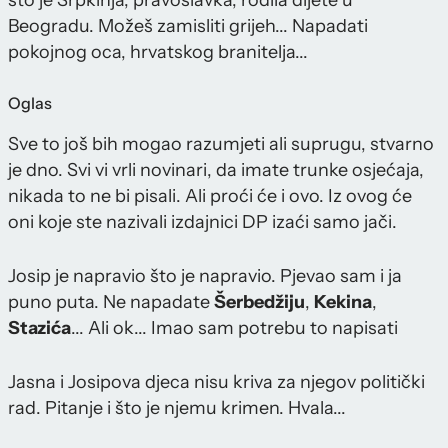
što je Srpkinja, pravoslavka, rodila dijete u
Beogradu. Možeš zamisliti grijeh... Napadati
pokojnog oca, hrvatskog branitelja...
Oglas
Sve to još bih mogao razumjeti ali suprugu, stvarno
je dno. Svi vi vrli novinari, da imate trunke osjećaja,
nikada to ne bi pisali. Ali proći će i ovo. Iz ovog će
oni koje ste nazivali izdajnici DP izaći samo jači.
Josip je napravio što je napravio. Pjevao sam i ja
puno puta. Ne napadate
Šerbedžiju
,
Kekina
,
Stazića
... Ali ok... Imao sam potrebu to napisati
Jasna i Josipova djeca nisu kriva za njegov politički
rad. Pitanje i što je njemu krimen. Hvala...