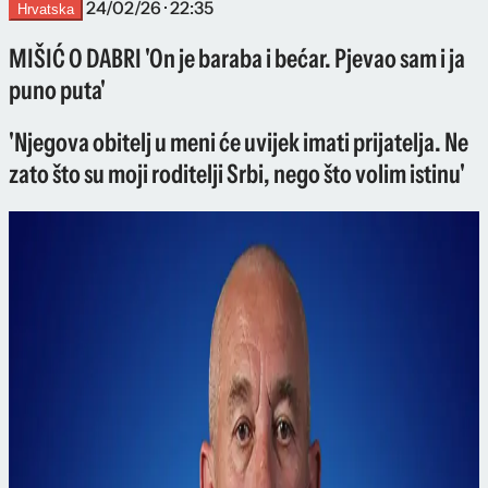
24/02/26 · 22:35
Hrvatska
MIŠIĆ O DABRI 'On je baraba i bećar. Pjevao sam i ja
puno puta'
'Njegova obitelj u meni će uvijek imati prijatelja. Ne
zato što su moji roditelji Srbi, nego što volim istinu'