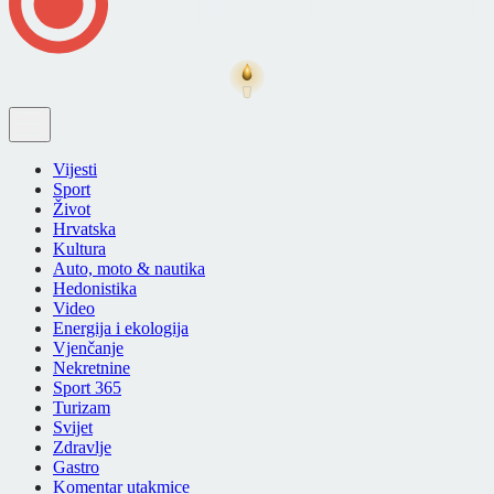
Vijesti
Sport
Život
Hrvatska
Kultura
Auto, moto & nautika
Hedonistika
Video
Energija i ekologija
Vjenčanje
Nekretnine
Sport 365
Turizam
Svijet
Zdravlje
Gastro
Komentar utakmice