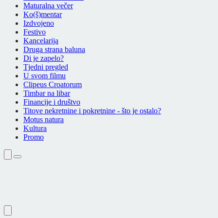
Maturalna večer
Ko(š)mentar
Izdvojeno
Festivo
Kancelarija
Druga strana baluna
Di je zapelo?
Tjedni pregled
U svom filmu
Clipeus Croatorum
Timbar na libar
Financije i društvo
Titove nekretnine i pokretnine - što je ostalo?
Motus natura
Kultura
Promo