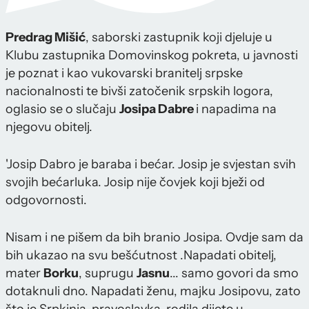
Predrag Mišić
, saborski zastupnik koji djeluje u
Klubu zastupnika Domovinskog pokreta, u javnosti
je poznat i kao vukovarski branitelj srpske
nacionalnosti te bivši zatočenik srpskih logora,
oglasio se o slučaju
Josipa Dabre
i napadima na
njegovu obitelj.
'Josip Dabro je baraba i bećar. Josip je svjestan svih
svojih bećarluka. Josip nije čovjek koji bježi od
odgovornosti.
Nisam i ne pišem da bih branio Josipa. Ovdje sam da
bih ukazao na svu bešćutnost .Napadati obitelj,
mater
Borku
, suprugu
Jasnu
... samo govori da smo
dotaknuli dno. Napadati ženu, majku Josipovu, zato