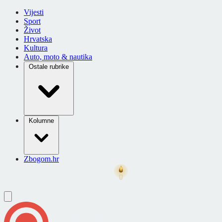
Vijesti
Sport
Život
Hrvatska
Kultura
Auto, moto & nautika
Ostale rubrike
Kolumne
Zbogom.hr