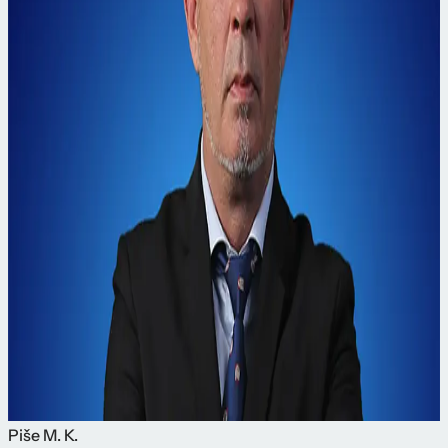
Piše
M. K.