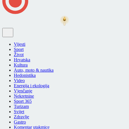
Vijesti
Sport
Život
Hrvatska
Kultura
Auto, moto & nautika
Hedonistika
Video
Energija i ekologija
Vjenčanje
Nekretnine
Sport 365
Turizam
Svijet
Zdravlje
Gastro
Komentar utakmice