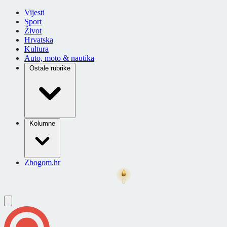
Vijesti
Sport
Život
Hrvatska
Kultura
Auto, moto & nautika
Ostale rubrike
Kolumne
Zbogom.hr