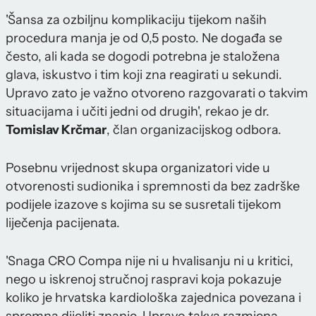
'Šansa za ozbiljnu komplikaciju tijekom naših
procedura manja je od 0,5 posto. Ne događa se
često, ali kada se dogodi potrebna je staložena
glava, iskustvo i tim koji zna reagirati u sekundi.
Upravo zato je važno otvoreno razgovarati o takvim
situacijama i učiti jedni od drugih', rekao je dr.
Tomislav Krčmar
, član organizacijskog odbora.
Posebnu vrijednost skupa organizatori vide u
otvorenosti sudionika i spremnosti da bez zadrške
podijele izazove s kojima su se susretali tijekom
liječenja pacijenata.
'Snaga CRO Compa nije ni u hvalisanju ni u kritici,
nego u iskrenoj stručnoj raspravi koja pokazuje
koliko je hrvatska kardiološka zajednica povezana i
spremna dijeliti znanje. Upravo takva razmjena