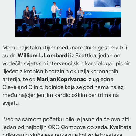
Među najistaknutijim međunarodnim gostima bili
su dr.
William L. Lombardi
iz Seattlea, jedan od
vodećih svjetskih intervencijskih kardiologa i pionir
liječenja kroničnih totalnih okluzija koronarnih
arterija, te dr.
Marijan Koprivanac
iz ugledne
Cleveland Clinic, bolnice koja se godinama nalazi
među najcjenjenijim kardiološkim centrima na
svijetu.
'Već na samom početku bilo je jasno da će ovo biti
jedan od najboljih CRO Compova do sada. Kvaliteta
prikazanih slučajeva pokazuje koliko je hrvatska