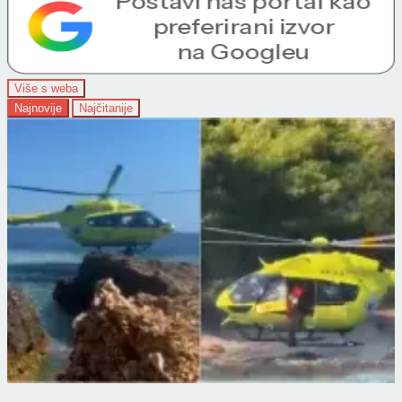
Više s weba
Najnovije
Najčitanije