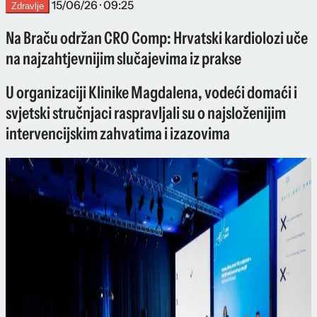
15/06/26 · 09:25
Zdravlje
Na Braču održan CRO Comp: Hrvatski kardiolozi uče
na najzahtjevnijim slučajevima iz prakse
U organizaciji Klinike Magdalena, vodeći domaći i
svjetski stručnjaci raspravljali su o najsloženijim
intervencijskim zahvatima i izazovima