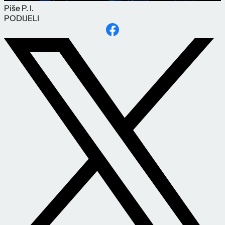
Piše
P. I.
PODIJELI