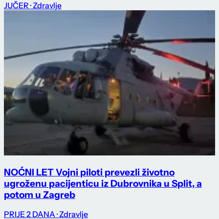
JUČER
· Zdravlje
NOĆNI LET Vojni piloti prevezli životno
ugroženu pacijenticu iz Dubrovnika u Split, a
potom u Zagreb
PRIJE 2 DANA
· Zdravlje