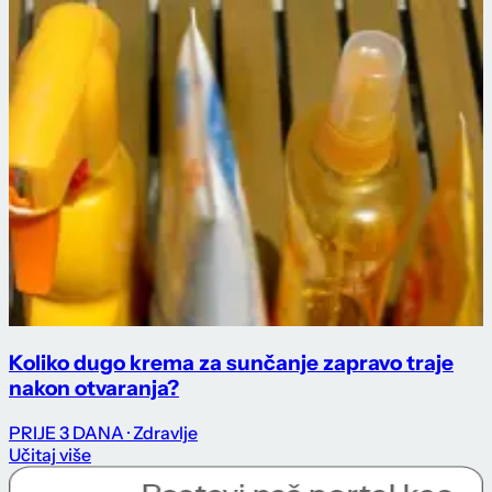
Koliko dugo krema za sunčanje zapravo traje
nakon otvaranja?
PRIJE 3 DANA
· Zdravlje
Učitaj više