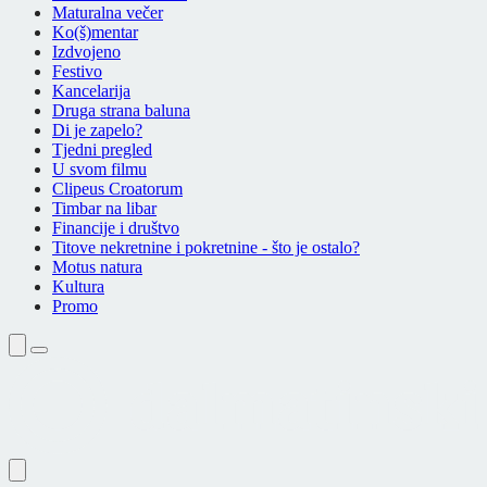
Maturalna večer
Ko(š)mentar
Izdvojeno
Festivo
Kancelarija
Druga strana baluna
Di je zapelo?
Tjedni pregled
U svom filmu
Clipeus Croatorum
Timbar na libar
Financije i društvo
Titove nekretnine i pokretnine - što je ostalo?
Motus natura
Kultura
Promo