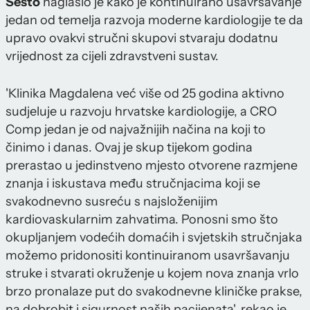
Šesto
naglasio je kako je kontinuirano usavršavanje
jedan od temelja razvoja moderne kardiologije te da
upravo ovakvi stručni skupovi stvaraju dodatnu
vrijednost za cijeli zdravstveni sustav.
'Klinika Magdalena već više od 25 godina aktivno
sudjeluje u razvoju hrvatske kardiologije, a CRO
Comp jedan je od najvažnijih načina na koji to
činimo i danas. Ovaj je skup tijekom godina
prerastao u jedinstveno mjesto otvorene razmjene
znanja i iskustava među stručnjacima koji se
svakodnevno susreću s najsloženijim
kardiovaskularnim zahvatima. Ponosni smo što
okupljanjem vodećih domaćih i svjetskih stručnjaka
možemo pridonositi kontinuiranom usavršavanju
struke i stvarati okruženje u kojem nova znanja vrlo
brzo pronalaze put do svakodnevne kliničke prakse,
na dobrobit i sigurnost naših pacijenata', rekao je