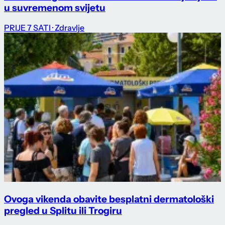
u suvremenom svijetu
PRIJE 7 SATI
· Zdravlje
Ovoga vikenda obavite besplatni dermatološki
pregled u Splitu ili Trogiru