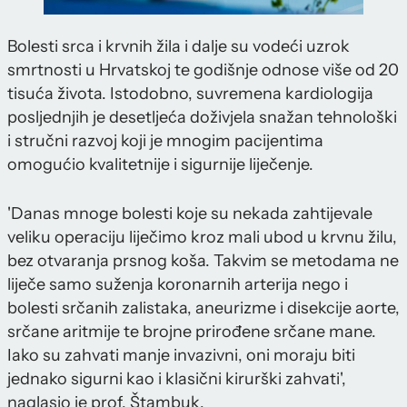
Bolesti srca i krvnih žila i dalje su vodeći uzrok
smrtnosti u Hrvatskoj te godišnje odnose više od 20
tisuća života. Istodobno, suvremena kardiologija
posljednjih je desetljeća doživjela snažan tehnološki
i stručni razvoj koji je mnogim pacijentima
omogućio kvalitetnije i sigurnije liječenje.
'Danas mnoge bolesti koje su nekada zahtijevale
veliku operaciju liječimo kroz mali ubod u krvnu žilu,
bez otvaranja prsnog koša. Takvim se metodama ne
liječe samo suženja koronarnih arterija nego i
bolesti srčanih zalistaka, aneurizme i disekcije aorte,
srčane aritmije te brojne prirođene srčane mane.
Iako su zahvati manje invazivni, oni moraju biti
jednako sigurni kao i klasični kirurški zahvati',
naglasio je prof. Štambuk.